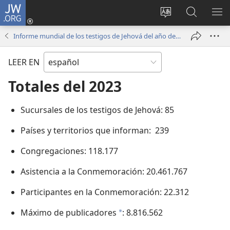
JW.ORG
Iniciar
sesión
Cambiar
Búsqueda
MO
(abre
idioma
en
ME
Informe mundial de los testigos de Jehová del año de servicio 2023
una
del sitio
jw.org
nueva
LEER EN
ventana)
Totales del 2023
Sucursales de los testigos de Jehová: 85
Países y territorios que informan: 239
Congregaciones: 118.177
Asistencia a la Conmemoración: 20.461.767
Participantes en la Conmemoración: 22.312
Máximo de publicadores
: 8.816.562
a