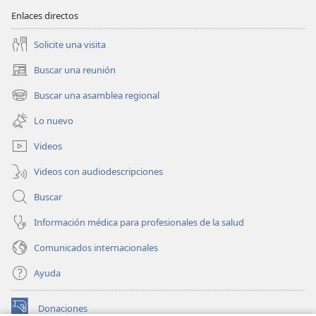
de
Enlaces directos
servicio
2023
Solicite una visita
Buscar una reunión
(abre
una
Buscar una asamblea regional
(abre
nueva
una
ventana)
Lo nuevo
nueva
ventana)
Videos
Videos con audiodescripciones
Buscar
Información médica para profesionales de la salud
Comunicados internacionales
Ayuda
Donaciones
(abre