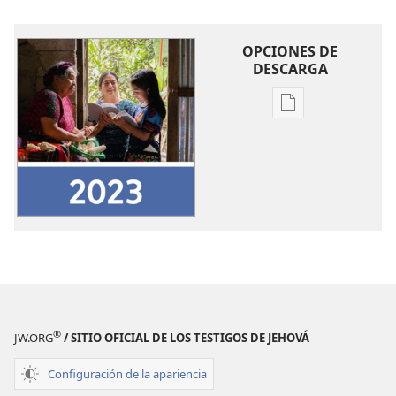
OPCIONES DE
DESCARGA
Opciones
de
descarga
de
publicaciones
Informe
mundial
de
los
testigos
de
®
JW.ORG
/ SITIO OFICIAL DE LOS TESTIGOS DE JEHOVÁ
Jehová
del
Configuración de la apariencia
año