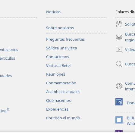
Noticias
Enlaces di
Solici
Sobre nosotros
Busc
Preguntas frecuentes
(abre
regio
una
Solicite una visita
Vide
nvitaciones
nueva
Contáctenos
ventana)
artículos
Busc
Visitas a Betel
Reuniones
vidades
Conmemoración
Comu
inter
Asambleas anuales
Qué hacemos
Don
(abre
Experiencias
®
ting
una
nueva
Por todo el mundo
BIB
ventana)
(abre
Wat
una
JW L
nueva