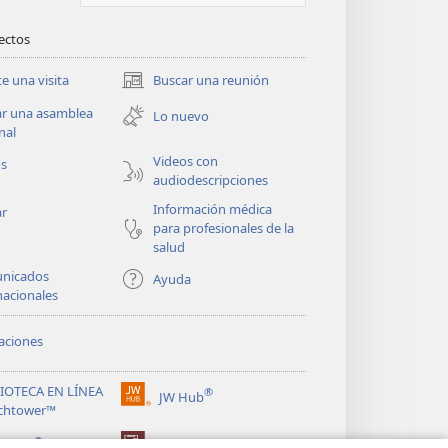
rectos
te una visita
Buscar una reunión
(abre
una
ar una asamblea
Lo nuevo
nueva
nal
ventana)
Videos con
os
audiodescripciones
Información médica
ar
para profesionales de la
salud
nicados
Ayuda
nacionales
aciones
LIOTECA EN LÍNEA
®
JW Hub
(abre
chtower™
una
®
nueva
ibrary
Watchtower Library