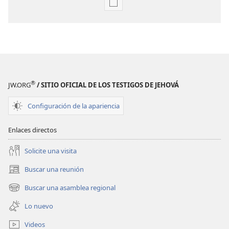
Opciones
de
descarga
de
publicaciones
Anuario
de
®
JW.ORG
/ SITIO OFICIAL DE LOS TESTIGOS DE JEHOVÁ
los
testigos
Configuración de la apariencia
de
Jehová
Enlaces directos
para
Solicite una visita
1976
Buscar una reunión
(abre
una
Buscar una asamblea regional
(abre
nueva
una
ventana)
Lo nuevo
nueva
ventana)
Videos