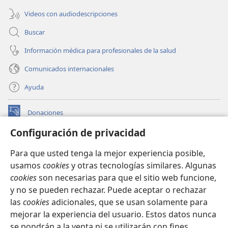
Videos con audiodescripciones
Buscar
Información médica para profesionales de la salud
Comunicados internacionales
Ayuda
Donaciones
(abre
una
Configuración de privacidad
nueva
BIBLIOTECA EN LÍNEA Watchtower™
(abre
ventana)
Para que usted tenga la mejor experiencia posible,
una
®
JW Hub
usamos
cookies
y otras tecnologías similares. Algunas
nueva
(abre
ventana)
cookies
son necesarias para que el sitio web funcione,
una
®
JW Library
nueva
y no se pueden rechazar. Puede aceptar o rechazar
ventana)
las
cookies
adicionales, que se usan solamente para
Watchtower Library
mejorar la experiencia del usuario. Estos datos nunca
se pondrán a la venta ni se utilizarán con fines