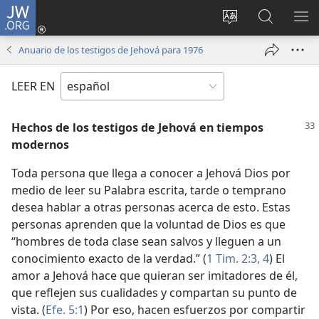
JW.ORG
Iniciar
sesión
Cambiar
Búsqueda
MO
(abre
idioma
en
ME
Anuario de los testigos de Jehová para 1976
una
del sitio
jw.org
nueva
LEER EN
ventana)
Hechos de los testigos de Jehová en tiempos
modernos
Toda persona que llega a conocer a Jehová Dios por
medio de leer su Palabra escrita, tarde o temprano
desea hablar a otras personas acerca de esto. Estas
personas aprenden que la voluntad de Dios es que
“hombres de toda clase sean salvos y lleguen a un
conocimiento exacto de la verdad.” (
1 Tim. 2:3, 4
) El
amor a Jehová hace que quieran ser imitadores de él,
que reflejen sus cualidades y compartan su punto de
vista. (
Efe. 5:1
) Por eso, hacen esfuerzos por compartir