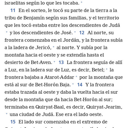
+
israelitas según lo que les tocaba.
11
En el sorteo, le tocó su parte de la tierra a la
tribu de Benjamín según sus familias, y el territorio
que les tocó estaba entre los descendientes de Judá
+
+
12
y los descendientes de José.
Al norte, su
frontera comenzaba en el Jordán, y la frontera subía
+
a la ladera de Jericó,
al norte. Y subía por la
montaña hacia el oeste y se extendía hasta el
+
13
desierto de Bet-Aven.
La frontera seguía de allí
+
a Luz, en la ladera sur de Luz, es decir, Betel;
la
+
frontera bajaba a Atarot-Addar
por la montaña que
+
14
está al sur de Bet-Horón Baja.
Y la frontera
estaba trazada al oeste y daba la vuelta hacia el sur
desde la montaña que da hacia Bet-Horón al sur;
terminaba en Quiryat-Baal, es decir, Quiryat-Jearim,
+
una ciudad de Judá. Ese era el lado oeste.
15
El lado sur comenzaba en el extremo de