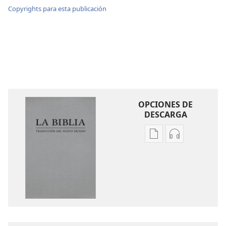
Copyrights para esta publicación
OPCIONES DE
DESCARGA
Opciones
Opciones
de
de
descarga
descarga
de
de
publicaciones
audio
La
La
Biblia.
Biblia.
Traducción
Traducción