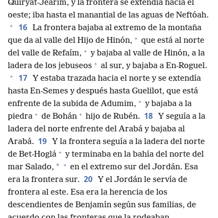
Quiryat-Jearim, y la frontera se extendía hacia el
oeste; iba hasta el manantial de las aguas de Neftóah.
+
16
La frontera bajaba al extremo de la montaña
+
que da al valle del Hijo de Hinón,
que está al norte
+
del valle de Refaím,
y bajaba al valle de Hinón, a la
+
ladera de los jebuseos
al sur, y bajaba a En-Roguel.
+
17
Y estaba trazada hacia el norte y se extendía
hasta En-Semes y después hasta Guelilot, que está
+
enfrente de la subida de Adumim,
y bajaba a la
+
+
18
piedra
de Bohán
hijo de Rubén.
Y seguía a la
ladera del norte enfrente del Arabá y bajaba al
19
Arabá.
Y la frontera seguía a la ladera del norte
+
de Bet-Hoglá
y terminaba en la bahía del norte del
+
*
mar Salado,
en el extremo sur del Jordán. Esa
20
era la frontera sur.
Y el Jordán le servía de
frontera al este. Esa era la herencia de los
descendientes de Benjamín según sus familias, de
acuerdo con las fronteras que la rodeaban.