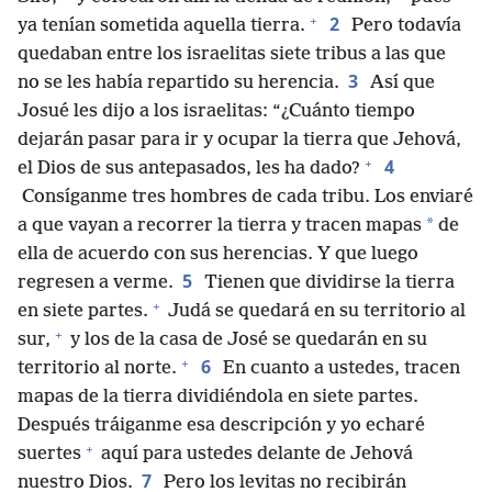
+
2
ya tenían sometida aquella tierra.
Pero todavía
quedaban entre los israelitas siete tribus a las que
3
no se les había repartido su herencia.
Así que
Josué les dijo a los israelitas: “¿Cuánto tiempo
dejarán pasar para ir y ocupar la tierra que Jehová,
+
4
el Dios de sus antepasados, les ha dado?
Consíganme tres hombres de cada tribu. Los enviaré
*
a que vayan a recorrer la tierra y tracen mapas
de
ella de acuerdo con sus herencias. Y que luego
5
regresen a verme.
Tienen que dividirse la tierra
+
en siete partes.
Judá se quedará en su territorio al
+
sur,
y los de la casa de José se quedarán en su
+
6
territorio al norte.
En cuanto a ustedes, tracen
mapas de la tierra dividiéndola en siete partes.
Después tráiganme esa descripción y yo echaré
+
suertes
aquí para ustedes delante de Jehová
7
nuestro Dios.
Pero los levitas no recibirán