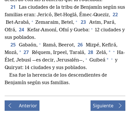
21
Las ciudades de la tribu de Benjamín según sus
22
familias eran: Jericó, Bet-Hoglá, Émec-Queziz,
+
+
23
Bet-Arabá,
Zemaraim, Betel,
Avim, Pará,
+
24
Ofrá,
Kefar-Amoní, Ofní y Gueba:
12 ciudades y
sus poblados.
+
25
26
Gabaón,
Ramá, Beerot,
Mizpé, Kefirá,
+
27
28
*
*
Mozá,
Réquem, Irpeel, Taralá,
Zelá,
Ha-
+
+
*
Élef, Jebusí —es decir, Jerusalén—,
Guibeá
y
Quiryat: 14 ciudades y sus poblados.
Esa fue la herencia de los descendientes de
Benjamín según sus familias.
Anterior
Siguiente