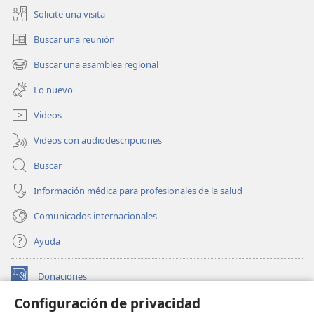
Solicite una visita
Buscar una reunión
(abre
una
Buscar una asamblea regional
(abre
nueva
una
ventana)
Lo nuevo
nueva
ventana)
Videos
Videos con audiodescripciones
Buscar
Información médica para profesionales de la salud
Comunicados internacionales
Ayuda
Donaciones
(abre
una
Configuración de privacidad
nueva