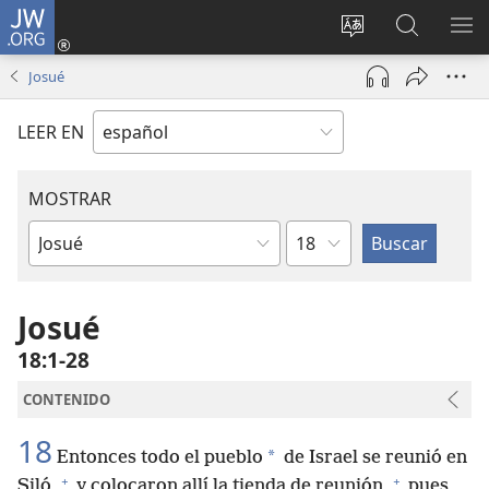
JW.ORG
Iniciar
sesión
Cambiar
Búsqueda
MO
(abre
idioma
en
ME
Josué
una
del sitio
jw.org
nueva
LEER EN
ventana)
MOSTRAR
Capítulo
Libro
de
la
Josué
Biblia
18:1-28
CONTENIDO
18
*
Entonces todo el pueblo
de Israel se reunió en
+
+
Siló,
y colocaron allí la tienda de reunión,
pues