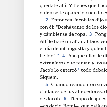
quédate allí. Y tienes que hace
quien se te apareció cuando 
2
Entonces Jacob les dijo a
con él: “Desháganse de los di
3
y cámbiense de ropa.
Pongá
Allí le haré un altar al Dios 
el día de mi angustia y quie
4
+
he ido”.
Así que ellos le d
extranjeros que tenían y los a
*
Jacob lo enterró
todo debajo
Siquem.
5
Cuando reanudaron su viaj
ciudades de los alrededores, 
6
de Jacob.
Tiempo después, 
—es decir, Betel—, que está en