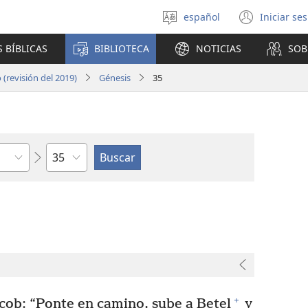
español
Iniciar se
Seleccionar
(abre
idioma
una
 BÍBLICAS
BIBLIOTECA
NOTICIAS
SOB
nuev
venta
(revisión del 2019)
Génesis
35
Capítulo
+
acob: “Ponte en camino, sube a Betel
y