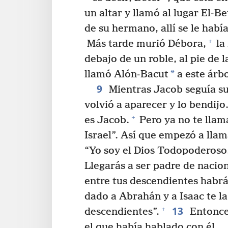
un altar y llamó al lugar El-Be
de su hermano, allí se le habí
+
Más tarde murió Débora,
la
debajo de un roble, al pie de 
*
llamó Alón-Bacut
a este árbo
9
Mientras Jacob seguía su
volvió a aparecer y lo bendijo
+
es Jacob.
Pero ya no te llam
Israel”. Así que empezó a llama
“Yo soy el Dios Todopoderoso
Llegarás a ser padre de nacio
entre tus descendientes habrá
dado a Abrahán y a Isaac te la 
13
+
descendientes”.
Entonces
el que había hablado con él.