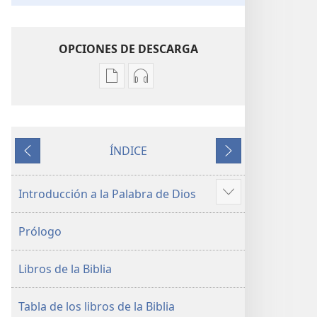
OPCIONES DE DESCARGA
Opciones
Opciones
de
de
descarga
descarga
de
de
ÍNDICE
publicaciones
audio
Anterior
Siguiente
La
La
Biblia.
Biblia.
Introducción a la Palabra de Dios
Mostrar
Traducción
Traducción
más
del
del
Prólogo
Nuevo
Nuevo
Mundo
Mundo
Libros de la Biblia
(revisión
(revisión
del
del
2019)
2019)
Tabla de los libros de la Biblia