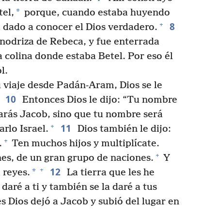
*
tel,
porque, cuando estaba huyendo
8
+
a dado a conocer el Dios verdadero.
 nodriza de Rebeca, y fue enterrada
la colina donde estaba Betel. Por eso él
l.
 viaje desde Padán-Aram, Dios se le
10
.
Entonces Dios le dijo: “Tu nombre
arás Jacob, sino que tu nombre será
11
+
rlo Israel.
Dios también le dijo:
+
.
Ten muchos hijos y multiplícate.
+
nes, de un gran grupo de naciones.
Y
12
+
*
 reyes.
La tierra que les he
daré a ti y también se la daré a tus
 Dios dejó a Jacob y subió del lugar en