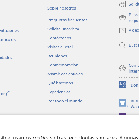
Solici
Sobre nosotros
Busc
Preguntas frecuentes
(abre
regio
una
Solicite una visita
Vide
nvitaciones
nueva
Contáctenos
ventana)
artículos
Busc
Visitas a Betel
Reuniones
vidades
Conmemoración
Comu
inter
Asambleas anuales
Qué hacemos
Don
(abre
Experiencias
®
ting
una
nueva
Por todo el mundo
BIB
ventana)
(abre
Wat
una
JW L
nueva
les en audio
ventana)
matizadas de la
osible, usamos
cookies
y otras tecnologías similares. Alguna