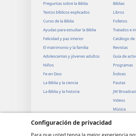
Preguntas sobre la Biblia
Biblias
Textos bíblicos explicados
Libros
Curso de la Biblia
Folletos
Ayudas para estudiar la Biblia
Tratados e i
Felicidad y paz interior
Catálogo de 
El matrimonio y la familia
Revistas
Adolescentes y jóvenes adultos
Guía de acti
Niños
Programas
Fe en Dios
Índices
La Biblia y la ciencia
Pautas
La Biblia y la historia
JW Broadcas
Videos
Música
Obras teatra
Configuración de privacidad
Lecturas dra
Biblia
Para que usted tenga la mejor experiencia p