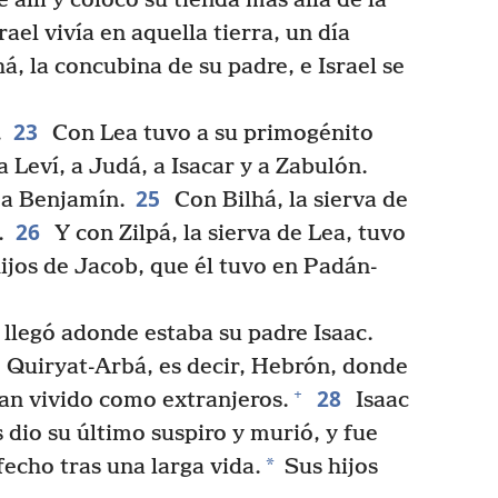
 allí y colocó su tienda más allá de la
ael vivía en aquella tierra, un día
á, la concubina de su padre, e Israel se
23
.
Con Lea tuvo a su primogénito
 Leví, a Judá, a Isacar y a Zabulón.
25
 a Benjamín.
Con Bilhá, la sierva de
26
.
Y con Zilpá, la sierva de Lea, tuvo
hijos de Jacob, que él tuvo en Padán-
legó adonde estaba su padre Isaac.
e Quiryat-Arbá, es decir, Hebrón, donde
28
+
an vivido como extranjeros.
Isaac
dio su último suspiro y murió, y fue
*
fecho tras una larga vida.
Sus hijos