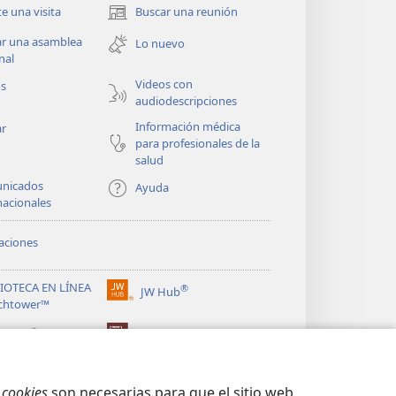
te una visita
Buscar una reunión
(abre
una
ar una asamblea
Lo nuevo
nueva
nal
ventana)
Videos con
os
audiodescripciones
Información médica
ar
para profesionales de la
salud
nicados
Ayuda
nacionales
aciones
LIOTECA EN LÍNEA
®
JW Hub
(abre
chtower™
una
®
nueva
ibrary
Watchtower Library
ventana)
s
cookies
son necesarias para que el sitio web