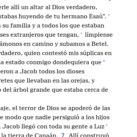
rle allí un altar al Dios verdadero,
+
estabas huyendo de tu hermano Esaú”.
 su familia y a todos los que estaban
+
oses extranjeros que tengan,
límpiense
monos en camino y subamos a Betel.
verdadero, quien contestó mis súplicas en
*
n ha estado conmigo dondequiera que
ieron a Jacob todos los dioses
retes que llevaban en las orejas, y
 del árbol grande que estaba cerca de
e, el terror de Dios se apoderó de las
de modo que nadie persiguió a los hijos
+
Jacob llegó con toda su gente a Luz
7
 la tierra de Canaán.
Allí construyó