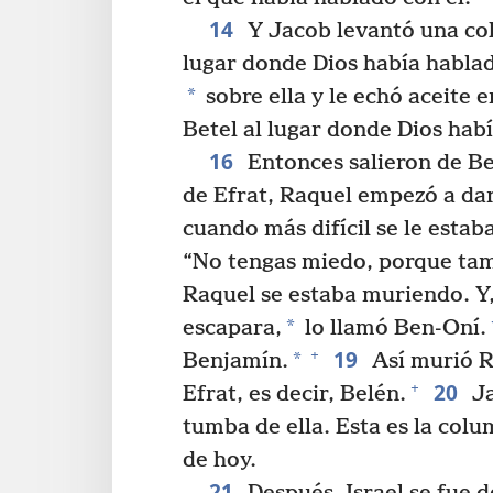
14
Y Jacob levantó una col
lugar donde Dios había habla
*
sobre ella y le echó aceite 
Betel al lugar donde Dios habí
16
Entonces salieron de Be
de Efrat, Raquel empezó a dar 
cuando más difícil se le estaba
“No tengas miedo, porque tam
Raquel se estaba muriendo. Y, 
*
escapara,
lo llamó Ben-Oní.
19
+
*
Benjamín.
Así murió R
20
+
Efrat, es decir, Belén.
Ja
tumba de ella. Esta es la col
de hoy.
21