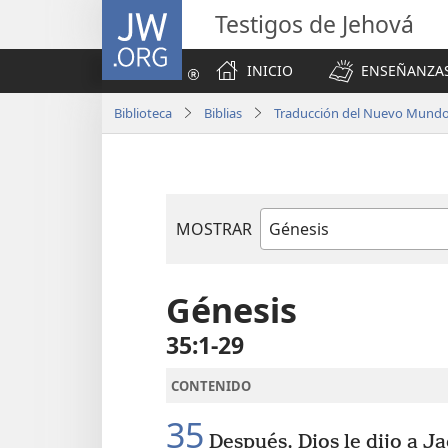
JW.ORG
Testigos de Jehová
INICIO
ENSEÑANZAS
Biblioteca
Biblias
Traducción del Nuevo Mundo 
MOSTRAR
Libro
de
la
Génesis
Biblia
35:1-29
CONTENIDO
35
Después, Dios le dijo a J