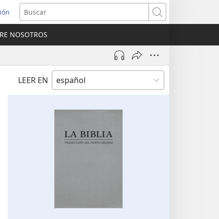
sión
Buscar
RE NOSOTROS
a
na)
LEER EN