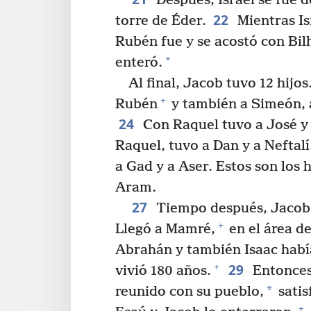
Después, Israel se fue de
22
torre de Éder.
Mientras Isr
Rubén fue y se acostó con Bilh
+
enteró.
Al final, Jacob tuvo 12 hijos
+
Rubén
y también a Simeón, a
24
Con Raquel tuvo a José y
Raquel, tuvo a Dan y a Neftalí
a Gad y a Aser. Estos son los 
Aram.
27
Tiempo después, Jacob l
+
Llegó a Mamré,
en el área d
Abrahán y también Isaac habí
29
+
vivió 180 años.
Entonces 
*
reunido con su pueblo,
satis
+