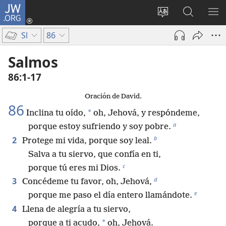
JW.ORG
Iniciar
sesión
Cambiar
Búsqueda
MO
(abre
idioma
en
ME
Sl
86
una
del sitio
jw.org
nueva
Salmos
ventana)
86:1-17
Oración de David.
86
*
Inclina tu oído,
oh, Jehová, y respóndeme,
a
porque estoy sufriendo y soy pobre.
b
2
Protege mi vida, porque soy leal.
Salva a tu siervo, que confía en ti,
c
porque tú eres mi Dios.
d
3
Concédeme tu favor, oh, Jehová,
e
porque me paso el día entero llamándote.
4
Llena de alegría a tu siervo,
*
porque a ti acudo,
oh, Jehová.