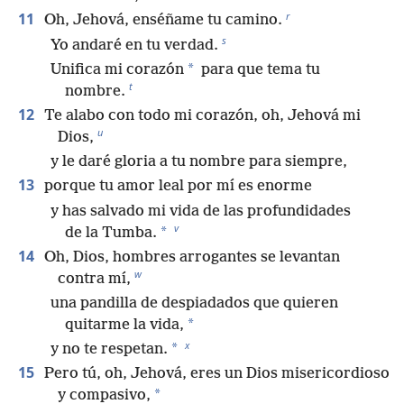
r
11
Oh, Jehová, enséñame tu camino.
s
Yo andaré en tu verdad.
*
Unifica mi corazón
para que tema tu
t
nombre.
12
Te alabo con todo mi corazón, oh, Jehová mi
u
Dios,
y le daré gloria a tu nombre para siempre,
13
porque tu amor leal por mí es enorme
y has salvado mi vida de las profundidades
v
*
de la Tumba.
14
Oh, Dios, hombres arrogantes se levantan
w
contra mí,
una pandilla de despiadados que quieren
*
quitarme la vida,
x
*
y no te respetan.
15
Pero tú, oh, Jehová, eres un Dios misericordioso
*
y compasivo,