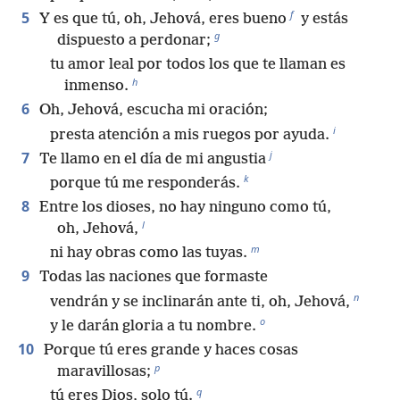
f
5
Y es que tú, oh, Jehová, eres bueno
y estás
g
dispuesto a perdonar;
tu amor leal por todos los que te llaman es
h
inmenso.
6
Oh, Jehová, escucha mi oración;
i
presta atención a mis ruegos por ayuda.
j
7
Te llamo en el día de mi angustia
k
porque tú me responderás.
8
Entre los dioses, no hay ninguno como tú,
l
oh, Jehová,
m
ni hay obras como las tuyas.
9
Todas las naciones que formaste
n
vendrán y se inclinarán ante ti, oh, Jehová,
o
y le darán gloria a tu nombre.
10
Porque tú eres grande y haces cosas
p
maravillosas;
q
tú eres Dios, solo tú.