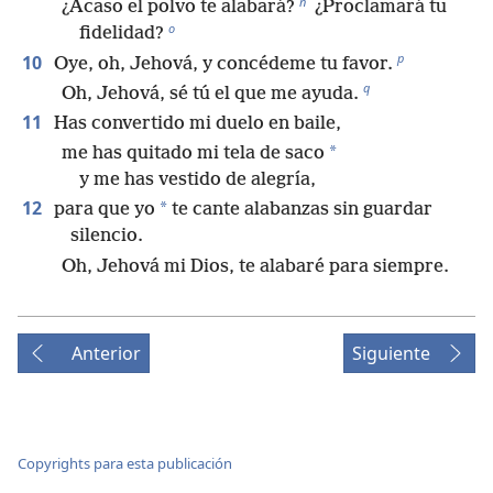
n
¿Acaso el polvo te alabará?
¿Proclamará tu
o
fidelidad?
p
10
Oye, oh, Jehová, y concédeme tu favor.
q
Oh, Jehová, sé tú el que me ayuda.
11
Has convertido mi duelo en baile,
*
me has quitado mi tela de saco
y me has vestido de alegría,
12
*
para que yo
te cante alabanzas sin guardar
silencio.
Oh, Jehová mi Dios, te alabaré para siempre.
Anterior
Siguiente
Copyrights para esta publicación