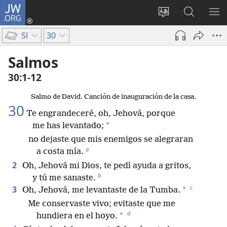
JW.ORG
Iniciar
sesión
Cambiar
Búsqueda
MO
(abre
idioma
en
ME
Sl
30
una
del sitio
jw.org
nueva
Salmos
ventana)
30:1-12
Salmo de David. Canción de inauguración de la casa.
30
Te engrandeceré, oh, Jehová, porque
*
me has levantado;
no dejaste que mis enemigos se alegraran
a
a costa mía.
2
Oh, Jehová mi Dios, te pedí ayuda a gritos,
b
y tú me sanaste.
c
3
*
Oh, Jehová, me levantaste de la Tumba.
Me conservaste vivo; evitaste que me
d
*
hundiera en el hoyo.