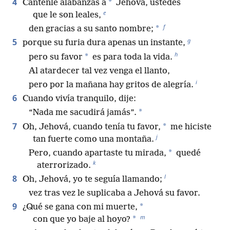
4
*
Cántenle alabanzas a
Jehová, ustedes
e
que le son leales,
f
*
den gracias a su santo nombre;
g
5
porque su furia dura apenas un instante,
h
*
pero su favor
es para toda la vida.
Al atardecer tal vez venga el llanto,
i
pero por la mañana hay gritos de alegría.
6
Cuando vivía tranquilo, dije:
*
“Nada me sacudirá jamás”.
7
*
Oh, Jehová, cuando tenía tu favor,
me hiciste
j
tan fuerte como una montaña.
*
Pero, cuando apartaste tu mirada,
quedé
k
aterrorizado.
l
8
Oh, Jehová, yo te seguía llamando;
vez tras vez le suplicaba a Jehová su favor.
9
*
¿Qué se gana con mi muerte,
m
*
con que yo baje al hoyo?