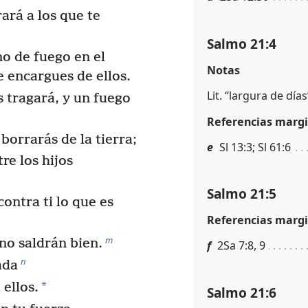
ará a los que te
Salmo 21:4
o de fuego en el
Notas
e encargues de ellos.
Lit. “largura de días
s tragará, y un fuego
Referencias margi
 borrarás de la tierra;
e
Sl 13:3; Sl 61:6
re los hijos
Salmo 21:5
ontra ti lo que es
Referencias margi
m
no saldrán bien.
f
2Sa 7:8, 9
n
ada
*
 ellos.
Salmo 21:6