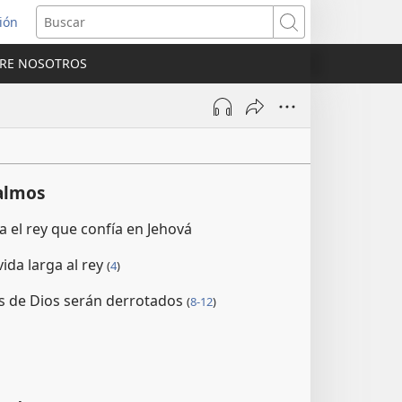
sión
Buscar
RE NOSOTROS
a
na)
almos
 el rey que confía en Jehová
vida larga al rey
(
4
)
s de Dios serán derrotados
(
8-12
)