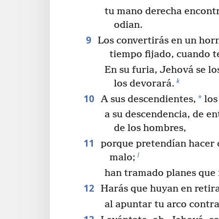
tu mano derecha encontr
odian.
9
Los convertirás en un horn
tiempo fijado, cuando t
En su furia, Jehová se lo
k
los devorará.
10
*
A sus descendientes,
los
a su descendencia, de ent
de los hombres,
11
porque pretendían hacer c
l
malo;
han tramado planes que 
12
Harás que huyan en retir
al apuntar tu arco contra