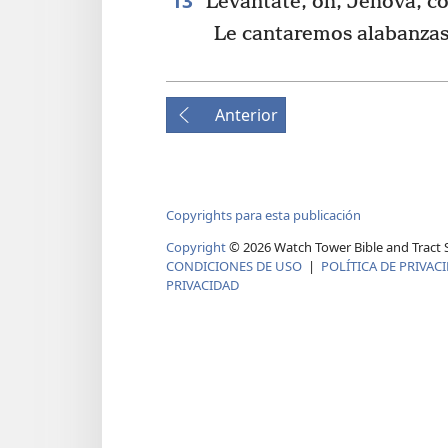
13
Levántate, oh, Jehová, co
Le cantaremos alabanza
Anterior
Copyrights para esta publicación
Copyright
©
2026
Watch Tower Bible and Tract S
CONDICIONES DE USO
|
POLÍTICA DE PRIVAC
PRIVACIDAD