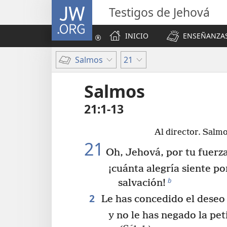
JW.ORG
Testigos de Jehová
INICIO
ENSEÑANZAS
Salmos
21
Salmos
21:1-13
Al director. Salmo
21
Oh, Jehová, por tu fuerza 
¡cuánta alegría siente po
b
salvación!
2
Le has concedido el deseo
y no le has negado la pet