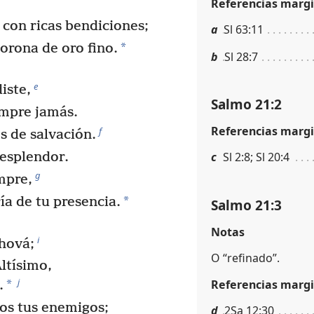
Referencias margi
con ricas bendiciones;
a
Sl 63:11
*
orona de oro fino.
b
Sl 28:7
e
diste,
Salmo 21:2
mpre jamás.
Referencias margi
f
s de salvación.
 esplendor.
c
Sl 2:8; Sl 20:4
g
mpre,
*
ría de tu presencia.
Salmo 21:3
Notas
i
hová;
O “refinado”.
Altísimo,
j
Referencias margi
*
.
os tus enemigos;
d
2Sa 12:30