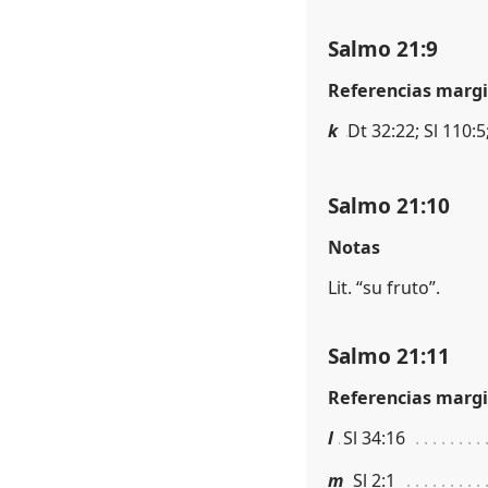
Salmo 21:9
Referencias margi
k
Dt 32:22; Sl 110:5
Salmo 21:10
Notas
Lit. “su fruto”.
Salmo 21:11
Referencias margi
l
Sl 34:16
m
Sl 2:1