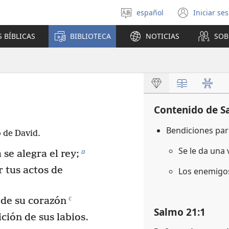
español
Iniciar se
Seleccionar
(abre
idioma
una
 BÍBLICAS
BIBLIOTECA
NOTICIAS
SOB
nuev
venta
Contenido de S
Bendiciones para
 de David.
Se le da una 
a
se alegra el rey;
r tus actos de
Los enemigo
c
 de su corazón
Salmo 21:1
ición de sus labios.