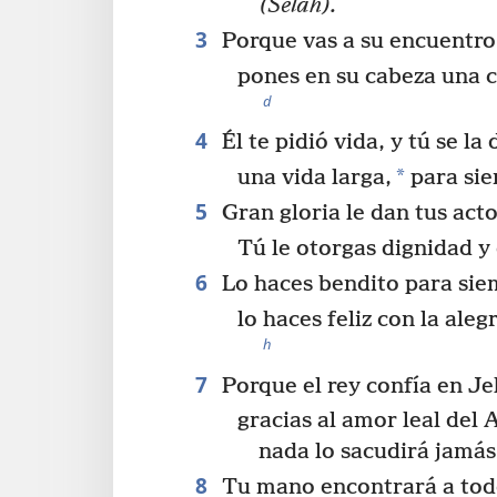
(Sélah).
3
Porque vas a su encuentro 
pones en su cabeza una c
d
4
Él te pidió vida, y tú se la 
*
una vida larga,
para sie
5
Gran gloria le dan tus acto
Tú le otorgas dignidad y
6
Lo haces bendito para sie
lo haces feliz con la aleg
h
7
Porque el rey confía en Je
gracias al amor leal del 
nada lo sacudirá jamás
8
Tu mano encontrará a tod