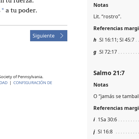
n tu fuerza.
Notas
*
s
a tu poder.
Lit. “rostro”.
Referencias margi
Siguiente
h
Sl 16:11; Sl 45:7
g
Sl 72:17
Salmo 21:7
ociety of Pennsylvania.
IDAD
|
CONFIGURACIÓN DE
Notas
O “jamás se tambal
Referencias margi
i
1Sa 30:6
j
Sl 16:8