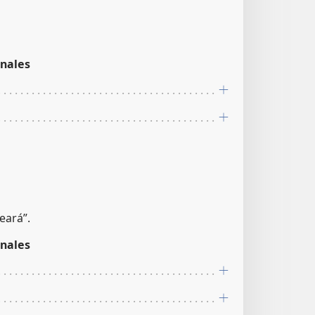
nales
eará”.
nales