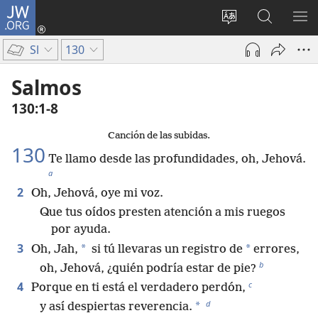
JW.ORG
Iniciar
sesión
Cambiar
Búsqueda
MO
(abre
idioma
en
ME
Sl
130
una
del sitio
jw.org
nueva
Salmos
ventana)
130:1-8
Canción de las subidas.
130
Te llamo desde las profundidades, oh, Jehová.
a
2
Oh, Jehová, oye mi voz.
Que tus oídos presten atención a mis ruegos
por ayuda.
3
*
*
Oh, Jah,
si tú llevaras un registro de
errores,
b
oh, Jehová, ¿quién podría estar de pie?
c
4
Porque en ti está el verdadero perdón,
d
*
y así despiertas reverencia.