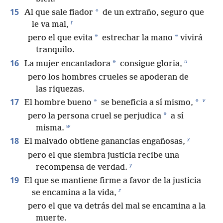
15
*
Al que sale fiador
de un extraño, seguro que
t
le va mal,
*
*
pero el que evita
estrechar la mano
vivirá
tranquilo.
u
16
*
La mujer encantadora
consigue gloria,
pero los hombres crueles se apoderan de
las riquezas.
v
17
*
*
El hombre bueno
se beneficia a sí mismo,
*
pero la persona cruel se perjudica
a sí
w
misma.
x
18
El malvado obtiene ganancias engañosas,
pero el que siembra justicia recibe una
y
recompensa de verdad.
19
El que se mantiene firme a favor de la justicia
z
se encamina a la vida,
pero el que va detrás del mal se encamina a la
muerte.