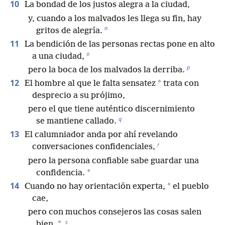
10
La bondad de los justos alegra a la ciudad,
y, cuando a los malvados les llega su fin, hay
n
gritos de alegría.
11
La bendición de las personas rectas pone en alto
o
a una ciudad,
p
pero la boca de los malvados la derriba.
12
*
El hombre al que le falta sensatez
trata con
desprecio a su prójimo,
pero el que tiene auténtico discernimiento
q
se mantiene callado.
13
El calumniador anda por ahí revelando
r
conversaciones confidenciales,
pero la persona confiable sabe guardar una
*
confidencia.
14
*
Cuando no hay orientación experta,
el pueblo
cae,
pero con muchos consejeros las cosas salen
s
*
bien.