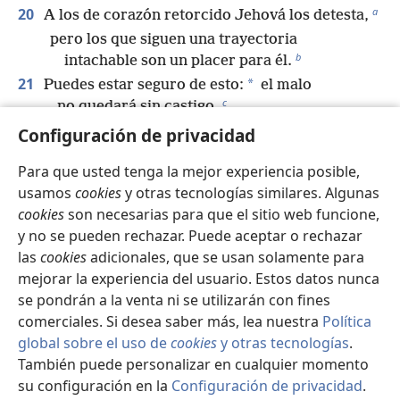
a
20
A los de corazón retorcido Jehová los detesta,
pero los que siguen una trayectoria
b
intachable son un placer para él.
21
*
Puedes estar seguro de esto:
el malo
c
no quedará sin castigo,
pero los hijos del justo escaparán.
Configuración de privacidad
22
Como un aro de oro en el hocico de un cerdo
Para que usted tenga la mejor experiencia posible,
es la mujer bonita que le da la espalda a la
usamos
cookies
y otras tecnologías similares. Algunas
sensatez.
cookies
son necesarias para que el sitio web funcione,
d
23
El deseo de los justos lleva al bien,
y no se pueden rechazar. Puede aceptar o rechazar
pero la esperanza de los malvados lleva a la
las
cookies
adicionales, que se usan solamente para
furia.
mejorar la experiencia del usuario. Estos datos nunca
24
*
Está el que da a manos llenas
y acaba teniendo
se pondrán a la venta ni se utilizarán con fines
e
más,
comerciales. Si desea saber más, lea nuestra
Política
y está el que se guarda lo que debería dar
global sobre el uso de
cookies
y otras tecnologías
.
f
pero acaba en la pobreza.
También puede personalizar en cualquier momento
g
25
su configuración en la
Configuración de privacidad
.
*
El generoso prosperará
Se