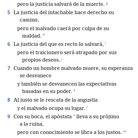
g
pero la justicia salvará de la muerte.
5
La justicia del intachable hace derecho su
camino,
pero el malvado caerá por culpa de su
h
maldad.
i
6
La justicia del que es recto lo salvará,
pero el traicionero será atrapado por sus
j
propios deseos.
7
Cuando un hombre malvado muere, su esperanza
se desvanece
y también se desvanecen las expectativas
k
basadas en su poder.
8
Al justo se le rescata de la angustia
l
y el malvado ocupa su lugar.
9
*
Con su boca, el apóstata
lleva a su prójimo
a la ruina,
m
pero con conocimiento se libra a los justos.