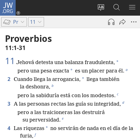
JW.ORG
Iniciar
sesión
Cambiar
Búsqueda
MO
(abre
idioma
en
ME
Pr
11
una
del sitio
jw.org
nueva
Proverbios
ventana)
11:1-31
11
*
Jehová detesta una balanza fraudulenta,
a
*
pero una pesa exacta
es un placer para él.
2
*
Cuando llega la arrogancia,
llega también
b
la deshonra,
c
pero la sabiduría está con los modestos.
d
3
A las personas rectas las guía su integridad,
pero a las traicioneras las destruirá
e
su perversidad.
4
*
Las riquezas
no servirán de nada en el día de la
f
furia,