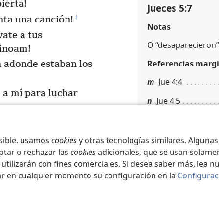
ierta!
Jueces 5:7
t
anta una canción!
Notas
vate a tus
O “desaparecieron”
binoam!
Referencias margi
 adonde estaban los
m
Jue 4:4
 a mí para luchar
n
Jue 4:5
*
aban en el valle;
Jueces 5:8
ntre tus hombres.
osible, usamos
cookies
y otras tecnologías similares. Alguna
ptar o rechazar las
cookies
adicionales, que se usan solamen
Referencias margi
comandantes
 utilizarán con fines comerciales. Si desea saber más, lea n
evan el bastón para
o
Dt 32:16, 17; Jue 
ar en cualquier momento su configuración en la
Configurac
p
Jue 4:1-3
stuvieron con Débora.
 también estuvo