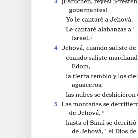
3
¡Escuchen, reyes! ¡Presten
gobernantes!
Yo le cantaré a Jehová.
*
Le cantaré alabanzas a
f
Israel.
4
Jehová, cuando saliste de 
cuando saliste marchando
Edom,
la tierra tembló y los ci
aguaceros;
las nubes se deshicieron 
5
Las montañas se derritier
h
de Jehová,
hasta el Sinaí se derritió
i
de Jehová,
el Dios de 