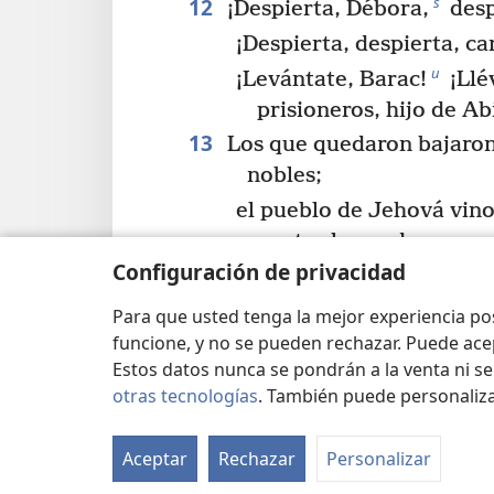
12
s
¡Despierta, Débora,
desp
¡Despierta, despierta, c
u
¡Levántate, Barac!
¡Llé
prisioneros, hijo de A
13
Los que quedaron bajaron
nobles;
el pueblo de Jehová vino
contra los poderosos.
Configuración de privacidad
14
De Efraín eran los que est
van contigo, Benjamín, e
Para que usted tenga la mejor experiencia p
funcione, y no se pueden rechazar. Puede ace
v
De Makir,
bajaron los 
Estos datos nunca se pondrán a la venta ni se
y, de Zabulón, los que ll
otras tecnologías
. También puede personaliz
*
reclutar soldados.
15
Los príncipes de Isacar e
Aceptar
Rechazar
Personalizar
Así como estuvo Isacar,