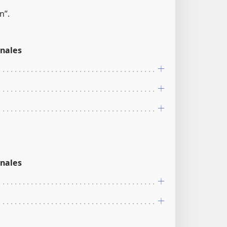
n”.
nales
nales