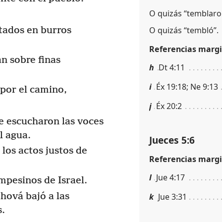
O quizás “temblaro
O quizás “tembló”.
tados en burros
Referencias margi
an sobre finas
h
Dt 4:11
i
Éx 19:18; Ne 9:13
 por el camino,
j
Éx 20:2
e escucharon las voces
l agua.
Jueces 5:6
 los actos justos de
Referencias margi
l
Jue 4:17
ampesinos de Israel.
hová bajó a las
k
Jue 3:31
s.