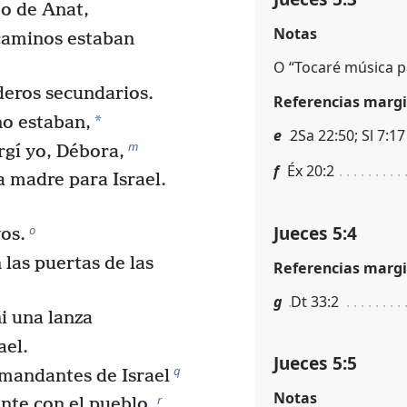
jo de Anat,
Notas
caminos estaban
O “Tocaré música p
nderos secundarios.
Referencias margi
*
no estaban,
e
2Sa 22:50; Sl 7:17
m
rgí yo, Débora,
f
Éx 20:2
 madre para Israel.
Jueces 5:4
o
os.
las puertas de las
Referencias margi
g
Dt 33:2
i una lanza
ael.
Jueces 5:5
q
omandantes de Israel
Notas
r
nte con el pueblo.