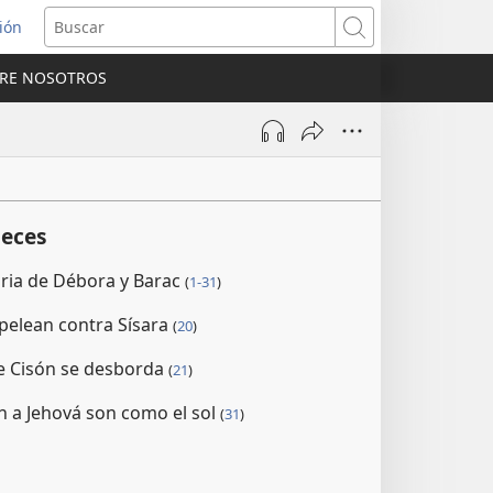
sión
Buscar
RE NOSOTROS
a
na)
ueces
oria de Débora y Barac
(
1-31
)
 pelean contra Sísara
(
20
)
de Cisón se desborda
(
21
)
 a Jehová son como el sol
(
31
)