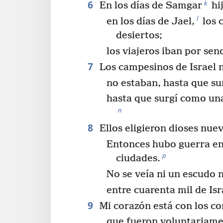
6
k
En los días de Samgar
hi
l
en los días de Jael,
los 
desiertos;
los viajeros iban por se
7
Los campesinos de Israel 
no estaban, hasta que su
hasta que surgí como una
n
8
Ellos eligieron dioses nuev
Entonces hubo guerra en 
p
ciudades.
No se veía ni un escudo n
entre cuarenta mil de Isr
9
Mi corazón está con los c
que fueron voluntariame