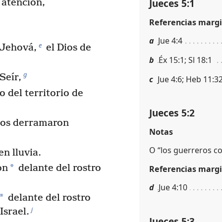
Jueces 5:1
 atención,
Referencias margi
a
Jue 4:4
e
Jehová,
el Dios de
b
Éx 15:1; Sl 18:1
g
Seír,
c
Jue 4:6; Heb 11:3
 del territorio de
Jueces 5:2
elos derramaron
Notas
O “los guerreros con
en lluvia.
*
on
delante del rostro
Referencias margi
d
Jue 4:10
*
delante del rostro
j
Israel.
Jueces 5:3