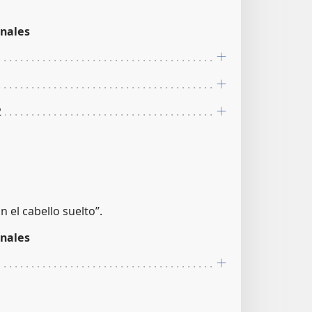
nales
2
 el cabello suelto”.
nales