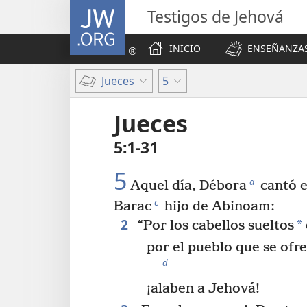
JW.ORG
Testigos de Jehová
INICIO
ENSEÑANZAS
Jueces
5
Jueces
5:1-31
5
a
Aquel día, Débora
cantó e
c
Barac
hijo de Abinoam:
2
*
“Por los cabellos sueltos
por el pueblo que se ofr
d
¡alaben a Jehová!