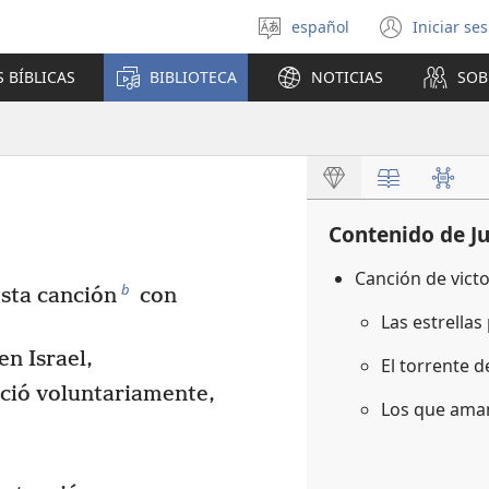
español
Iniciar se
Seleccionar
(abre
idioma
una
 BÍBLICAS
BIBLIOTECA
NOTICIAS
SOB
nuev
venta
Contenido de J
Canción de vict
b
sta canción
con
Las estrellas
en Israel,
El torrente 
eció voluntariamente,
Los que aman