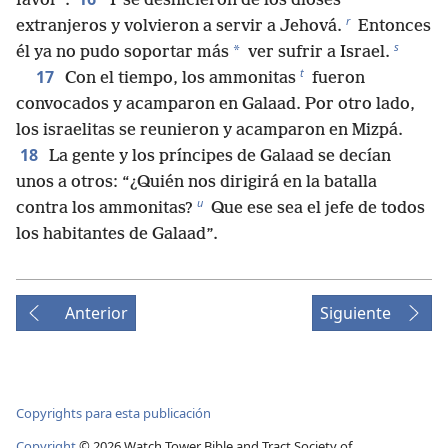
favor”.
Y se deshicieron de los dioses
r
extranjeros y volvieron a servir a Jehová.
Entonces
s
*
él ya no pudo soportar más
ver sufrir a Israel.
t
17
Con el tiempo, los ammonitas
fueron
convocados y acamparon en Galaad. Por otro lado,
los israelitas se reunieron y acamparon en Mizpá.
18
La gente y los príncipes de Galaad se decían
unos a otros: “¿Quién nos dirigirá en la batalla
u
contra los ammonitas?
Que ese sea el jefe de todos
los habitantes de Galaad”.
Anterior
Siguiente
Copyrights para esta publicación
Copyright
©
2026
Watch Tower Bible and Tract Society of