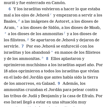
murió y fue enterrado en Camón.
6
Y los israelitas volvieron a hacer lo que estaba
c
mal a los ojos de Jehová
y empezaron a servir a los
d
Baales,
a las imágenes de Astoret, a los dioses de
*
Aram,
a los dioses de Sidón, a los dioses de Moab,
e
f
a los dioses de los ammonitas
y a los dioses de
g
los filisteos.
Se apartaron de Jehová y dejaron de
7
servirle.
Por eso Jehová se enfureció con los
*
israelitas y los abandonó
en manos de los filisteos
h
8
y de los ammonitas.
Ellos aplastaron y
oprimieron muchísimo a los israelitas aquel año. Por
18 años oprimieron a todos los israelitas que vivían
en el lado del Jordán que antes había sido la tierra
9
de los amorreos, en Galaad.
Además, los
ammonitas cruzaban el Jordán para pelear contra
las tribus de Judá y Benjamín y la casa de Efraín. Por
eso Israel llegó a estar en una situación muy