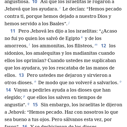
10
angustiosa.
Así que los israelitas le rogaron a
i
Jehová que los ayudara.
Le decían: “Hemos pecado
contra ti, porque hemos dejado a nuestro Dios y
j
hemos servido a los Baales”.
11
Pero Jehová les dijo a los israelitas: “¿Acaso
k
no fui yo quien los salvó de Egipto
y de los
l
m
12
amorreos,
los ammonitas, los filisteos,
los
sidonios, los amalequitas y los madianitas cuando
ellos los oprimían? Cuando ustedes me suplicaban
que los ayudara, yo los rescataba de las manos de
13
ellos.
Pero ustedes me dejaron y sirvieron a
n
o
otros dioses.
De modo que no volveré a salvarlos.
14
Vayan a pedirles ayuda a los dioses que han
p
elegido;
que ellos los salven en tiempos de
q
15
angustia”.
Sin embargo, los israelitas le dijeron
a Jehová: “Hemos pecado. Haz con nosotros lo que
sea bueno a tus ojos. Pero sálvanos esta vez, por
16