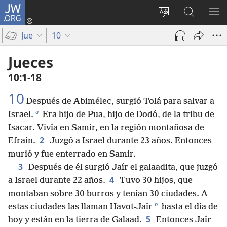
JW.ORG
Iniciar
sesión
Cambiar
Búsqueda
MO
(abre
idioma
en
ME
Jue
10
una
del sitio
jw.org
nueva
Jueces
ventana)
10:1-18
10
Después de Abimélec, surgió Tolá para salvar a
a
Israel.
Era hijo de Pua, hijo de Dodó, de la tribu de
Isacar. Vivía en Samir, en la región montañosa de
2
Efraín.
Juzgó a Israel durante 23 años. Entonces
murió y fue enterrado en Samir.
3
Después de él surgió Jaír el galaadita, que juzgó
4
a Israel durante 22 años.
Tuvo 30 hijos, que
montaban sobre 30 burros y tenían 30 ciudades. A
b
estas ciudades las llaman Havot-Jaír
hasta el día de
5
hoy y están en la tierra de Galaad.
Entonces Jaír