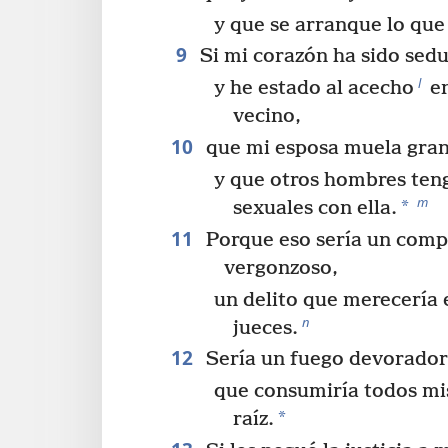
y que se arranque lo que
9
Si mi corazón ha sido sed
l
y he estado al acecho
en
vecino,
10
que mi esposa muela gran
y que otros hombres ten
m
*
sexuales con ella.
11
Porque eso sería un com
vergonzoso,
un delito que merecería e
n
jueces.
12
Sería un fuego devorador
que consumiría todos mi
*
raíz.