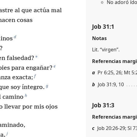
No adoró íd
astre al que actúa mal
 hacen cosas
Job 31:1
d
Notas
minos
?
Lit. “virgen”.
*
n falsedad?
Referencias margi
e
pies para engañar?
a
Pr 6:25, 26; Mt 5:
f
nza exacta;
b
Job 31:9, 10
g
que soy íntegro.
h
l camino
Job 31:3
o llevar por mis ojos
Referencias margi
taminado,
c
Job 20:26-29; Sl 7
j
a,