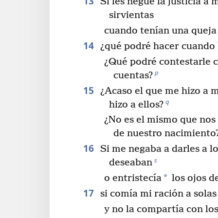
13
Si les negué la justicia a 
sirvientas
cuando tenían una queja
14
¿qué podré hacer cuando 
¿Qué podré contestarle 
p
cuentas?
15
¿Acaso el que me hizo a mí
q
hizo a ellos?
¿No es el mismo que nos
de nuestro nacimiento
16
Si me negaba a darles a lo
s
deseaban
*
o entristecía
los ojos de
17
si comía mi ración a solas
y no la compartía con lo