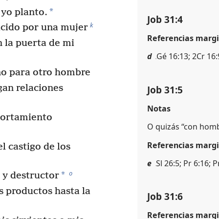
*
 yo planto.
Job 31:4
k
ucido por una mujer
Referencias margi
 la puerta de mi
d
Gé 16:13; 2Cr 16:9
o para otro hombre
gan relaciones
Job 31:5
Notas
portamiento
O quizás “con homb
Referencias margi
l castigo de los
e
Sl 26:5; Pr 6:16; P
o
*
 y destructor
s productos hasta la
Job 31:6
Referencias margi