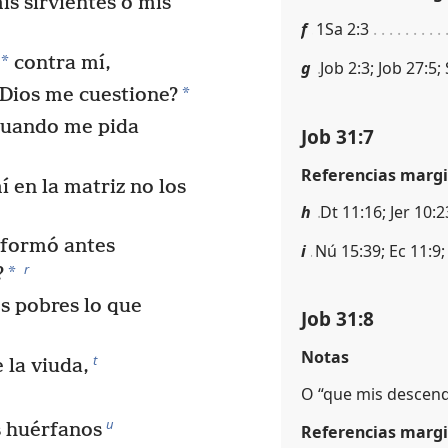
mis sirvientes o mis
f
1Sa 2:3
*
contra mí,
g
Job 2:3; Job 27:5; 
*
Dios me cuestione?
cuando me pida
Job 31:7
Referencias margi
 en la matriz no los
h
Dt 11:16; Jer 10:2
 formó antes
i
Nú 15:39; Ec 11:9;
r
*
?
s pobres lo que
Job 31:8
Notas
t
 la viuda,
O “que mis descend
u
s huérfanos
Referencias margi