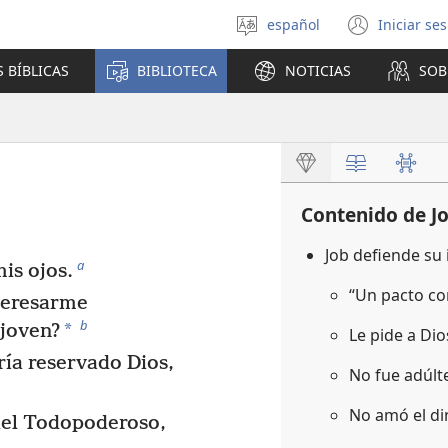
español
Iniciar se
Seleccionar
(abre
idioma
una
 BÍBLICAS
BIBLIOTECA
NOTICIAS
SOB
nuev
venta
Contenido de J
Job defiende su
a
is ojos.
“Un pacto co
teresarme
b
*
joven?
Le pide a Di
ía reservado Dios,
No fue adúl
No amó el d
 del Todopoderoso,