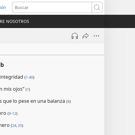
sión
Buscar
RE NOSOTROS
a
na)
ob
 integridad
(
1-40
)
n mis ojos”
(
1
)
os que lo pese en una balanza
(
6
)
tero
(
9-12
)
inero
(
24, 25
)