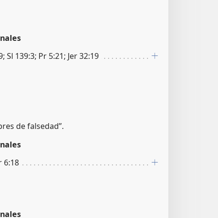
nales
; Sl 139:3; Pr 5:21; Jer 32:19
res de falsedad”.
nales
r 6:18
nales