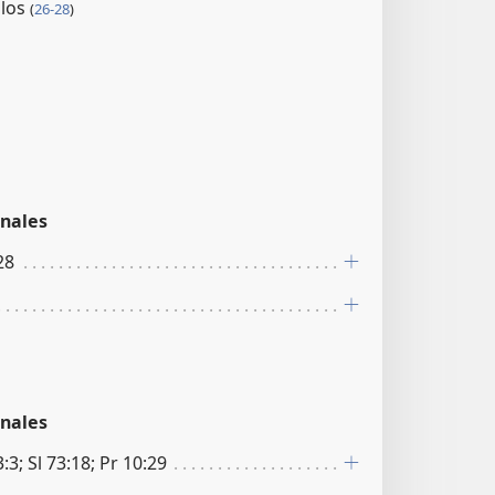
olos
(
26-28
)
nales
28
nales
3:3; Sl 73:18; Pr 10:29