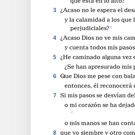
que está en lo alto?
3
¿Acaso no le espera el des
y la calamidad a los que
c
perjudiciales?
4
¿Acaso Dios no ve mis ca
y cuenta todos mis pasos
5
¿He caminado alguna vez e
¿Se han apresurado mis 
6
Que Dios me pese con bala
entonces, él reconocerá 
7
Si mis pasos se desvían de
o mi corazón se ha dejad
i
o mis manos se han con
8
que yo siembre y otro com