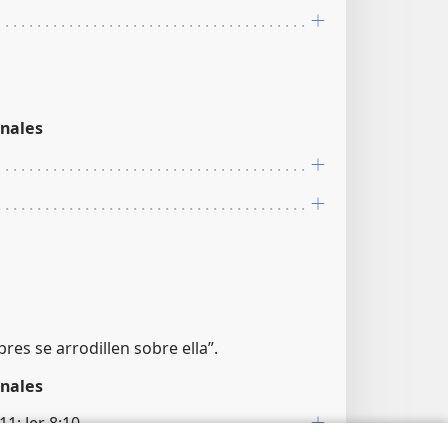
nales
res se arrodillen sobre ella”.
nales
11; Jer 8:10