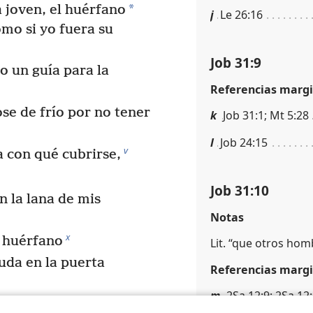
*
 joven, el huérfano
j
Le 26:16
mo si yo fuera su
Job 31:9
o un guía para la
Referencias margi
se de frío por no tener
k
Job 31:1; Mt 5:28
l
Job 24:15
v
a con qué cubrirse,
Job 31:10
n la lana de mis
Notas
x
l huérfano
Lit. “que otros homb
uda en la puerta
Referencias margi
m
2Sa 12:9; 2Sa 12:
 me caiga del hombro