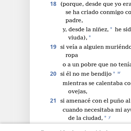
18
(porque, desde que yo era
se ha criado conmigo co
padre,
*
y, desde la niñez,
he sid
*
viuda),
19
si veía a alguien muriéndo
ropa
o a un pobre que no tení
20
w
*
si él no me bendijo
mientras se calentaba co
ovejas,
21
si amenacé con el puño a
cuando necesitaba mi ay
y
*
de la ciudad,
22
*
entonces que el brazo
se