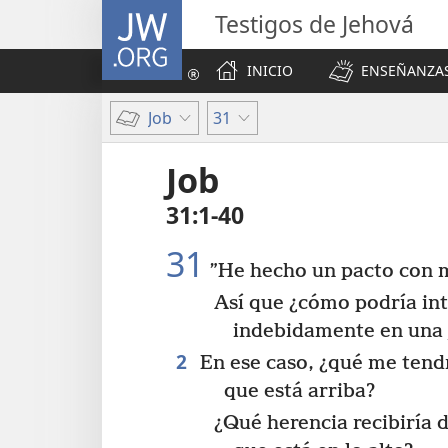
JW.ORG
Testigos de Jehová
INICIO
ENSEÑANZAS
Job
31
Job
31:1-40
31
”He hecho un pacto con m
Así que ¿cómo podría in
indebidamente en una 
2
En ese caso, ¿qué me tendr
que está arriba?
¿Qué herencia recibiría