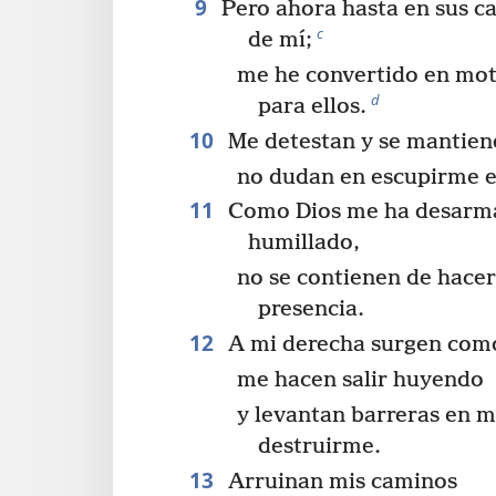
9
Pero ahora hasta en sus ca
c
de mí;
me he convertido en mot
d
para ellos.
10
Me detestan y se mantien
no dudan en escupirme en
11
Como Dios me ha desarm
humillado,
no se contienen de hace
presencia.
12
A mi derecha surgen com
me hacen salir huyendo
y levantan barreras en 
destruirme.
13
Arruinan mis caminos