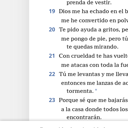
prenda de vestir.
19
Dios me ha echado en el b
me he convertido en polv
20
Te pido ayuda a gritos, p
me pongo de pie, pero tú
te quedas mirando.
21
Con crueldad te has vuelt
me atacas con toda la fu
22
Tú me levantas y me llevas
entonces me lanzas de ac
*
tormenta.
23
Porque sé que me bajarás 
a la casa donde todos los
encontrarán.
24
Pero nadie atacaría a un