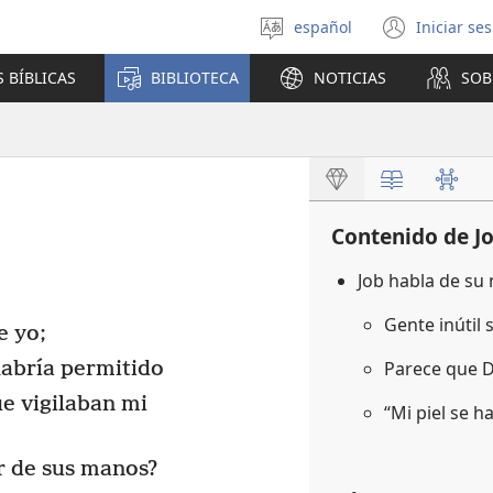
español
Iniciar se
Seleccionar
(abre
idioma
una
 BÍBLICAS
BIBLIOTECA
NOTICIAS
SOB
nuev
venta
Contenido de J
Job habla de su
Gente inútil 
e yo;
habría permitido
Parece que D
ue vigilaban mi
“Mi piel se 
r de sus manos?