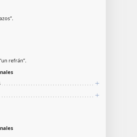
gazos”.
 “un refrán”.
nales
4
nales