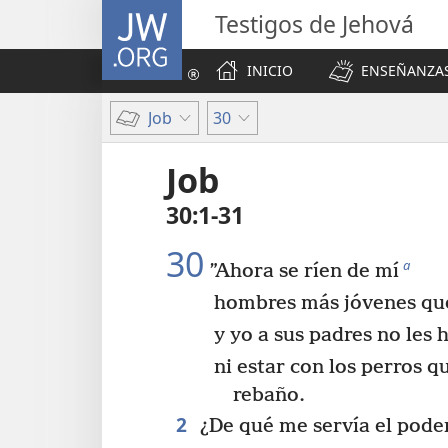
JW.ORG
Testigos de Jehová
INICIO
ENSEÑANZAS
Job
30
Job
30:1-31
30
a
”Ahora se ríen de mí
hombres más jóvenes qu
y yo a sus padres no les 
ni estar con los perros q
rebaño.
2
¿De qué me servía el pode