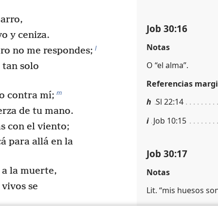
arro,
Job 30:16
o y ceniza.
Notas
l
ero no me respondes;
O “el alma”.
 tan solo
Referencias margi
m
o contra mí;
h
Sl 22:14
erza de tu mano.
i
Job 10:15
 con el viento;
á para allá en la
Job 30:17
a la muerte,
Notas
 vivos se
Lit. “mis huesos so
Referencias margi
n
*
 hombre derrotado