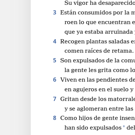
Su vigor ha desaparecido
3
Están consumidos por la m
roen lo que encuentran e
que ya estaba arruinada 
4
Recogen plantas saladas en
comen raíces de retama.
5
Son expulsados de la com
la gente les grita como l
6
Viven en las pendientes de
en agujeros en el suelo y 
7
Gritan desde los matorral
y se aglomeran entre las 
8
Como hijos de gente insen
*
han sido expulsados
del