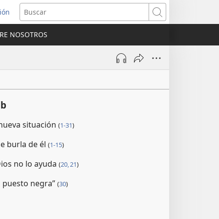
sión
Buscar
RE NOSOTROS
a
na)
ob
 nueva situación
(
1-31
)
se burla de él
(
1-15
)
ios no lo ayuda
(
20, 21
)
ha puesto negra”
(
30
)