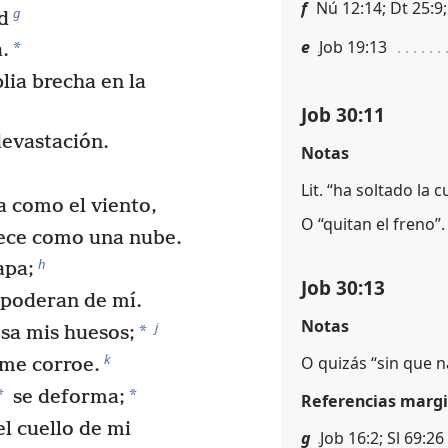
f
Nú 12:14; Dt 25:9;
g
d
e
Job 19:13
*
.
ia brecha en la
Job 30:11
devastación.
Notas
Lit. “ha soltado la 
a como el viento,
O “quitan el freno”.
nece como una nube.
h
apa;
Job 30:13
poderan de mí.
Notas
j
*
esa mis huesos;
k
O quizás “sin que n
 me corroe.
*
*
se deforma;
Referencias margi
l cuello de mi
g
Job 16:2; Sl 69:26