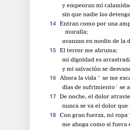
y empeoran mi calamida
sin que nadie los detenga
14
Entran como por una ampl
muralla;
avanzan en medio de la 
15
El terror me abruma;
mi dignidad es arrastrad
y mi salvación se desva
16
*
Ahora la vida
se me esc
i
días de sufrimiento
se a
17
De noche, el dolor atravi
nunca se va el dolor que
18
Con gran fuerza, mi ropa
me ahoga como si fuera e