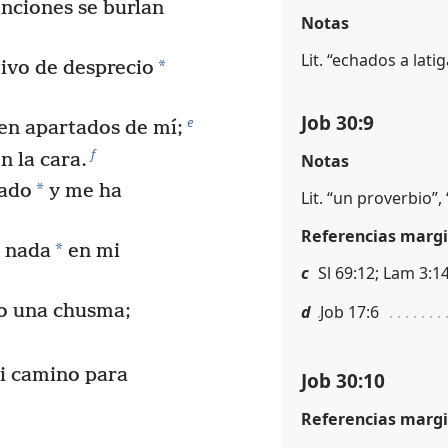
nciones se burlan
Notas
Lit. “echados a lati
*
ivo de desprecio
Job 30:9
e
en apartados de mí;
f
 la cara.
Notas
*
ado
y me ha
Lit. “un proverbio”,
Referencias margi
*
r nada
en mi
c
Sl 69:12; Lam 3:1
o una chusma;
d
Job 17:6
mi camino para
Job 30:10
Referencias margi