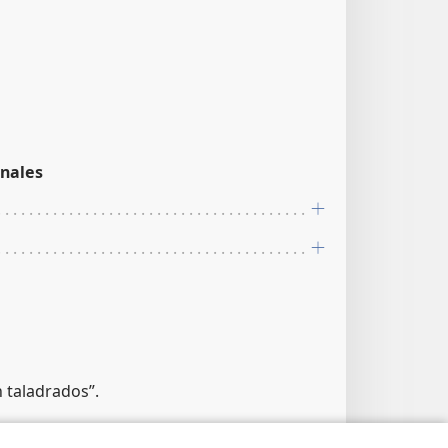
nales
n taladrados”.
nales