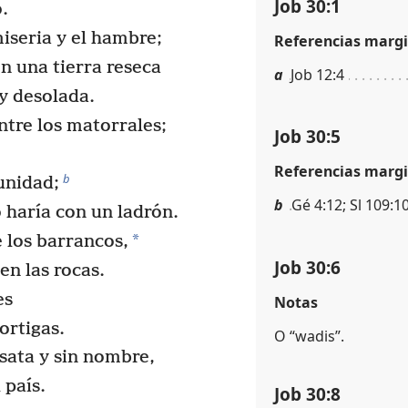
Job 30:1
.
iseria y el hambre;
Referencias margi
n una tierra reseca
a
Job 12:4
y desolada.
tre los matorrales;
Job 30:5
Referencias margi
b
unidad;
b
Gé 4:12; Sl 109:1
o haría con un ladrón.
*
 los barrancos,
Job 30:6
en las rocas.
es
Notas
ortigas.
O “wadis”.
sata y sin nombre,
 país.
Job 30:8