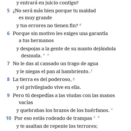
y entrará en juicio contigo?
5
¿No será más bien porque tu maldad
es muy grande
d
y tus errores no tienen fin?
6
Porque sin motivo les exiges una garantía
a tus hermanos
y despojas a la gente de su manto dejándola
e
*
desnuda.
7
No le das al cansado un trago de agua
f
y le niegas el pan al hambriento.
g
8
La tierra es del poderoso,
y el privilegiado vive en ella.
9
Pero tú despedías a las viudas con las manos
vacías
*
y quebrabas los brazos de los huérfanos.
h
10
*
Por eso estás rodeado de trampas
y te asaltan de repente los terrores;