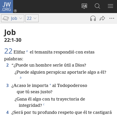
JW.ORG
Iniciar
sesión
Cambiar
Búsqueda
MO
(abre
idioma
en
ME
Job
22
una
del sitio
jw.org
nueva
Job
ventana)
22:1-30
22
a
Elifaz
el temanita respondió con estas
palabras:
2
“¿Puede un hombre serle útil a Dios?
¿Puede alguien perspicaz aportarle algo a él?
b
3
*
¿Acaso le importa
al Todopoderoso
que tú seas justo?
¿Gana él algo con tu trayectoria de
c
integridad?
4
¿Será por tu profundo respeto que él te castigará