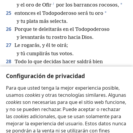
l
*
y el oro de Ofir
por los barrancos rocosos,
25
*
entonces el Todopoderoso será tu oro
y tu plata más selecta.
26
Porque te deleitarás en el Todopoderoso
y levantarás tu rostro hacia Dios.
27
Le rogarás, y él te oirá;
y tú cumplirás tus votos.
28
Todo lo que decidas hacer saldrá bien
y la luz brillará en tu camino.
Configuración de privacidad
29
Porque, si tú hablas con arrogancia,
serás humillado,
Para que usted tenga la mejor experiencia posible,
*
pero él salvará al humilde.
usamos
cookies
y otras tecnologías similares. Algunas
30
Él rescatará al inocente;
cookies
son necesarias para que el sitio web funcione,
y no se pueden rechazar. Puede aceptar o rechazar
así que, si tus manos están limpias, sin falta
las
cookies
adicionales, que se usan solamente para
serás rescatado”.
mejorar la experiencia del usuario. Estos datos nunca
se pondrán a la venta ni se utilizarán con fines