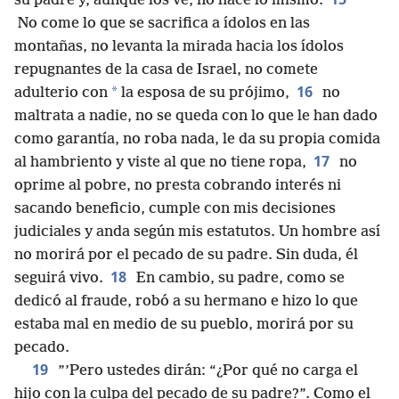
su padre y, aunque los ve, no hace lo mismo.
No come lo que se sacrifica a ídolos en las
montañas, no levanta la mirada hacia los ídolos
repugnantes de la casa de Israel, no comete
16
*
adulterio con
la esposa de su prójimo,
no
maltrata a nadie, no se queda con lo que le han dado
como garantía, no roba nada, le da su propia comida
17
al hambriento y viste al que no tiene ropa,
no
oprime al pobre, no presta cobrando interés ni
sacando beneficio, cumple con mis decisiones
judiciales y anda según mis estatutos. Un hombre así
no morirá por el pecado de su padre. Sin duda, él
18
seguirá vivo.
En cambio, su padre, como se
dedicó al fraude, robó a su hermano e hizo lo que
estaba mal en medio de su pueblo, morirá por su
pecado.
19
”’Pero ustedes dirán: “¿Por qué no carga el
hijo con la culpa del pecado de su padre?”. Como el