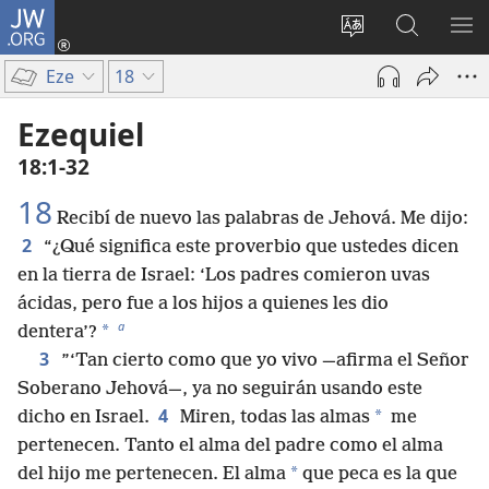
JW.ORG
Iniciar
sesión
Cambiar
Búsqueda
MO
(abre
idioma
en
ME
Eze
18
una
del sitio
jw.org
nueva
Ezequiel
ventana)
18:1-32
18
Recibí de nuevo las palabras de Jehová. Me dijo:
2
“¿Qué significa este proverbio que ustedes dicen
en la tierra de Israel: ‘Los padres comieron uvas
ácidas, pero fue a los hijos a quienes les dio
a
*
dentera’?
3
”‘Tan cierto como que yo vivo —afirma el Señor
Soberano Jehová—, ya no seguirán usando este
4
*
dicho en Israel.
Miren, todas las almas
me
pertenecen. Tanto el alma del padre como el alma
*
del hijo me pertenecen. El alma
que peca es la que