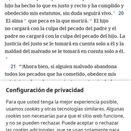
hijo ha hecho lo que es justo y recto y ha cumplido y
t
20
obedecido mis estatutos, sin duda seguirá vivo.
u
*
El alma
que peca es la que morirá.
El hijo
no cargará con la culpa del pecado del padre y el
padre no cargará con la culpa del pecado del hijo. La
justicia del justo se le tomará en cuenta solo a él y la
maldad del malvado se le tomará en cuenta solo a él.
v
21
”’Ahora bien, si alguien malvado abandona
todos los pecados que ha cometido, obedece mis
estatutos y hace lo que es justo y recto, sin duda
w
22
Configuración de privacidad
seguirá vivo. No morirá.
No se le tendrá en
*
cuenta
ninguna de las ofensas que haya cometido.
Para que usted tenga la mejor experiencia posible,
x
y
Seguirá vivo por hacer lo que es justo’.
usamos
cookies
y otras tecnologías similares. Algunas
23
”‘¿Acaso me causa algún placer la muerte de
cookies
son necesarias para que el sitio web funcione,
z
alguien malvado?
—afirma el Señor Soberano
y no se pueden rechazar. Puede aceptar o rechazar
Jehová—. ¿Acaso no prefiero que abandone sus
las
cookies
adicionales, que se usan solamente para