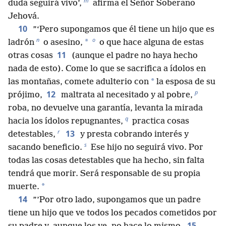
m
duda seguirá vivo’,
afirma el Señor Soberano
Jehová.
10
”‘Pero supongamos que él tiene un hijo que es
n
o
*
ladrón
o asesino,
o que hace alguna de estas
11
otras cosas
(aunque el padre no haya hecho
nada de esto). Come lo que se sacrifica a ídolos en
*
las montañas, comete adulterio con
la esposa de su
p
12
prójimo,
maltrata al necesitado y al pobre,
roba, no devuelve una garantía, levanta la mirada
q
hacia los ídolos repugnantes,
practica cosas
r
13
detestables,
y presta cobrando interés y
s
sacando beneficio.
Ese hijo no seguirá vivo. Por
todas las cosas detestables que ha hecho, sin falta
tendrá que morir. Será responsable de su propia
*
muerte.
14
”’Por otro lado, supongamos que un padre
tiene un hijo que ve todos los pecados cometidos por
15