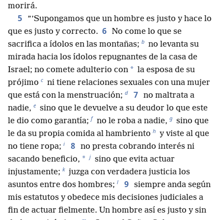
morirá.
5
”’Supongamos que un hombre es justo y hace lo
6
que es justo y correcto.
No come lo que se
b
sacrifica a ídolos en las montañas;
no levanta su
mirada hacia los ídolos repugnantes de la casa de
*
Israel; no comete adulterio con
la esposa de su
c
prójimo
ni tiene relaciones sexuales con una mujer
d
7
que está con la menstruación;
no maltrata a
e
nadie,
sino que le devuelve a su deudor lo que este
f
g
le dio como garantía;
no le roba a nadie,
sino que
h
le da su propia comida al hambriento
y viste al que
i
8
no tiene ropa;
no presta cobrando interés ni
j
*
sacando beneficio,
sino que evita actuar
k
injustamente;
juzga con verdadera justicia los
l
9
asuntos entre dos hombres;
siempre anda según
mis estatutos y obedece mis decisiones judiciales a
fin de actuar fielmente. Un hombre así es justo y sin