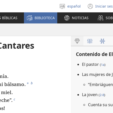
español
Iniciar se
Seleccionar
(abre
idioma
una
 BÍBLICAS
BIBLIOTECA
NOTICIAS
SOB
nuev
venta
 Cantares
Contenido de El
El pastor
(
1a
)
Las mujeres de 
mía.
b
*
mi bálsamo.
“Embriáguens
 miel.
La joven
(
2-8
)
c
eche”.
Cuenta su s
s!