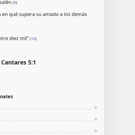
usalén
(
9
)
n en qué supera su amado a los demás
tre diez mil”
(
10
)
s Cantares 5:1
nales