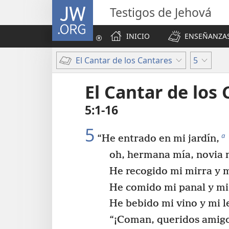
JW.ORG
Testigos de Jehová
INICIO
ENSEÑANZAS
El Cantar de los Cantares
5
El Cantar de los
5:1-16
5
a
“He entrado en mi jardín,
oh, hermana mía, novia 
He recogido mi mirra y 
He comido mi panal y mi
He bebido mi vino y mi l
“¡Coman, queridos amigo