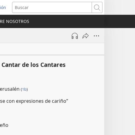
sión
Buscar
RE NOSOTROS
a
na)
 Cantar de los Cantares
Jerusalén
(
1b
)
e con expresiones de cariño”
ueño