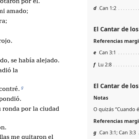
otaron por él.
d
Can 1:2
 mi amado;
ra;
El Cantar de lo
rojo.
Referencias margi
e
Can 3:1
do, se había alejado.
f
Lu 2:8
adió la
El Cantar de lo
g
contré.
Notas
spondió.
 ronda por la ciudad
O quizás “Cuando é
Referencias margi
on.
g
Can 3:1; Can 3:3
llas me quitaron el