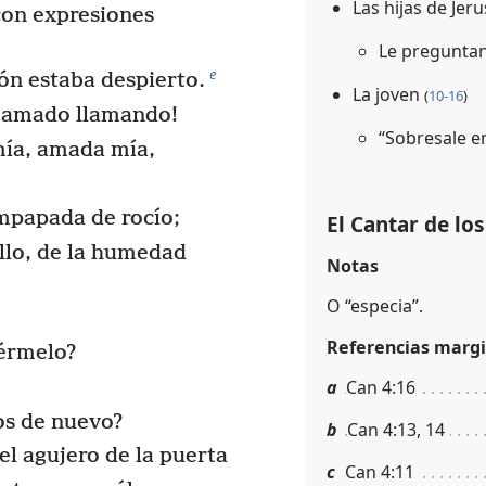
Las hijas de Jer
on expresiones
Le pregunta
e
ón estaba despierto.
La joven
(
10-16
)
i amado llamando!
“Sobresale en
mía, amada mía,
mpapada de rocío;
El Cantar de lo
llo, de la humedad
Notas
O “especia”.
Referencias margi
érmelo?
a
Can 4:16
os de nuevo?
b
Can 4:13, 14
l agujero de la puerta
c
Can 4:11