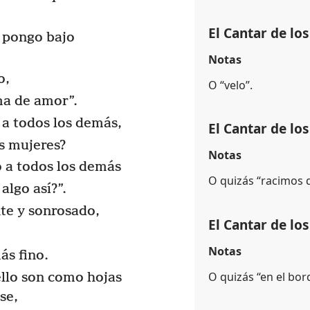
El Cantar de lo
s pongo bajo
Notas
o,
O “velo”.
ma de amor”.
a todos los demás,
El Cantar de lo
s mujeres?
Notas
 a todos los demás
O quizás “racimos d
algo así?”.
e y sonrosado,
El Cantar de lo
Notas
ás fino.
O quizás “en el bor
llo son como hojas
se,