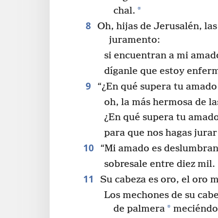
*
chal.
8
Oh, hijas de Jerusalén, la
juramento:
si encuentran a mi amad
díganle que estoy enfer
9
“¿En qué supera tu amado 
oh, la más hermosa de la
¿En qué supera tu amado
para que nos hagas jurar 
10
“Mi amado es deslumbrant
sobresale entre diez mil.
11
Su cabeza es oro, el oro m
Los mechones de su cabe
*
de palmera
meciéndo