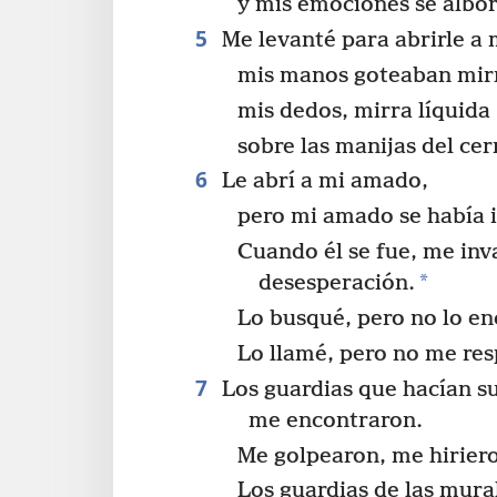
y mis emociones se albor
5
Me levanté para abrirle a
mis manos goteaban mir
mis dedos, mirra líquida
sobre las manijas del cer
6
Le abrí a mi amado,
pero mi amado se había i
Cuando él se fue, me inv
*
desesperación.
Lo busqué, pero no lo en
Lo llamé, pero no me re
7
Los guardias que hacían su
me encontraron.
Me golpearon, me hirier
Los guardias de las mura