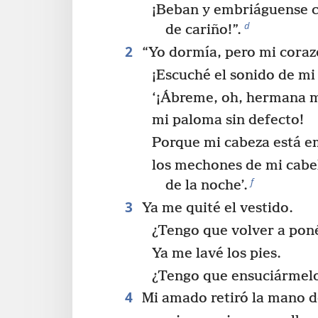
¡Beban y embriáguense c
d
de cariño!”.
2
“Yo dormía, pero mi coraz
¡Escuché el sonido de m
‘¡Ábreme, oh, hermana 
mi paloma sin defecto!
Porque mi cabeza está e
los mechones de mi cabe
f
de la noche’.
3
Ya me quité el vestido.
¿Tengo que volver a pon
Ya me lavé los pies.
¿Tengo que ensuciármel
4
Mi amado retiró la mano de