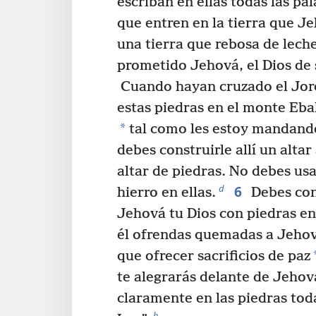
escriban en ellas todas las pa
que entren en la tierra que Je
una tierra que rebosa de leche
prometido Jehová, el Dios de
Cuando hayan cruzado el Jor
estas piedras en el monte Eba
*
tal como les estoy mandand
debes construirle allí un altar
altar de piedras. No debes us
6
d
hierro en ellas.
Debes cons
Jehová tu Dios con piedras en
él ofrendas quemadas a Jehov
que ofrecer sacrificios de paz
te alegrarás delante de Jehov
claramente en las piedras toda
h