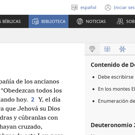
español
Iniciar se
Seleccionar
(abre
idioma
una
 BÍBLICAS
BIBLIOTECA
NOTICIAS
SOB
nuev
venta
Contenido de 
Debe escribirse 
añía de los ancianos
En los montes E
: “Obedezcan todos los
2
dando hoy.
Y, el día
Enumeración de
rra que Jehová su Dios
edras y cúbranlas con
Deuteronomio 
hayan cruzado,