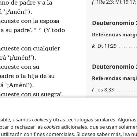
j
1Re 2:3; Mt 19:17;
ano de padre y a la
á ‘¡Amén!’).
acueste con la esposa
Deuteronomio 
v
*
a su padre’.
(Y todo
Referencias margi
k
Dt 11:29
acueste con cualquier
rá ‘¡Amén!’).
Deuteronomio 
acueste con su
adre o la hija de su
Referencias margi
á ‘¡Amén!’).
l
Jos 8:33
acueste con su suegra’.
n!’).
Deuteronomio 
 tienda una emboscada a
osible, usamos
cookies
y otras tecnologías similares. Alguna
o el pueblo dirá
Referencias margi
ptar o rechazar las
cookies
adicionales, que se usan solamen
m
Dt 33:10
 utilizarán con fines comerciales. Si desea saber más, lea n