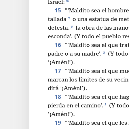
m
Israel:
15
”‘Maldito sea el hombr
n
tallada
o una estatua de met
p
detesta,
la obra de las mano
esconda’. (Y todo el pueblo r
16
”‘Maldito sea el que tra
q
padre o a su madre’.
(Y todo 
‘¡Amén!’).
17
”‘Maldito sea el que mu
marcan los límites de su vecin
dirá ‘¡Amén!’).
18
”‘Maldito sea el que hag
s
pierda en el camino’.
(Y todo
‘¡Amén!’).
19
”‘Maldito sea el que les 