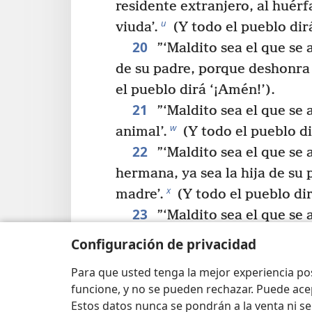
residente extranjero, al huérf
u
viuda’.
(Y todo el pueblo dir
20
”‘Maldito sea el que se 
de su padre, porque deshonra 
el pueblo dirá ‘¡Amén!’).
21
”‘Maldito sea el que se 
w
animal’.
(Y todo el pueblo di
22
”‘Maldito sea el que se 
hermana, ya sea la hija de su p
x
madre’.
(Y todo el pueblo dir
23
”‘Maldito sea el que se 
y
(Y todo el pueblo dirá ‘¡Amé
Configuración de privacidad
24
”‘Maldito sea el que le
Para que usted tenga la mejor experiencia p
z
su prójimo y lo mate’.
(Y tod
funcione, y no se pueden rechazar. Puede ace
‘¡Amén!’).
Estos datos nunca se pondrán a la venta ni se