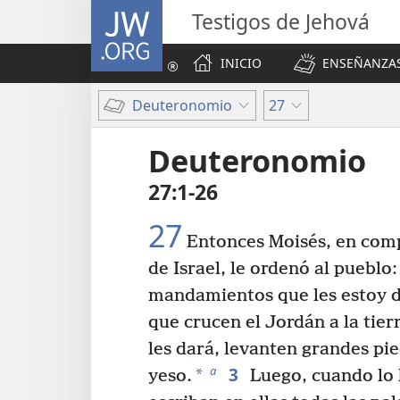
JW.ORG
Testigos de Jehová
INICIO
ENSEÑANZAS
Deuteronomio
27
Deuteronomio
27:1-26
27
Entonces Moisés, en comp
de Israel, le ordenó al pueblo
mandamientos que les estoy 
que crucen el Jordán a la tie
les dará, levanten grandes pi
3
a
*
yeso.
Luego, cuando lo 