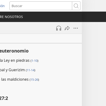
sión
Buscar
RE NOSOTROS
a
na)
Deuteronomio
la Ley en piedras
(
1-10
)
bal y Guerizim
(
11-14
)
 las maldiciones
(
15-26
)
27:2