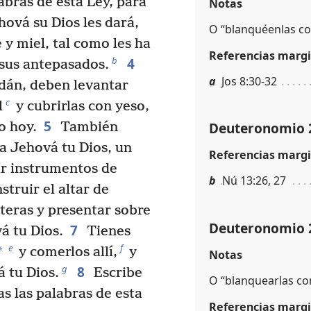
labras de esta Ley, para
Notas
hová su Dios les dará,
O “blanquéenlas con
 y miel, tal como les ha
Referencias margi
4
b
 sus antepasados.
a
Jos 8:30-32
dán, deben levantar
c
l
y cubrirlas con yeso,
5
Deuteronomio 
o hoy.
También
 a Jehová tu Dios, un
Referencias margi
ar instrumentos de
b
Nú 13:26, 27
truir el altar de
teras y presentar sobre
Deuteronomio 
7
á tu Dios.
Tienes
e
f
*
y comerlos allí,
y
Notas
8
g
á tu Dios.
Escribe
O “blanquearlas con
s las palabras de esta
Referencias margi