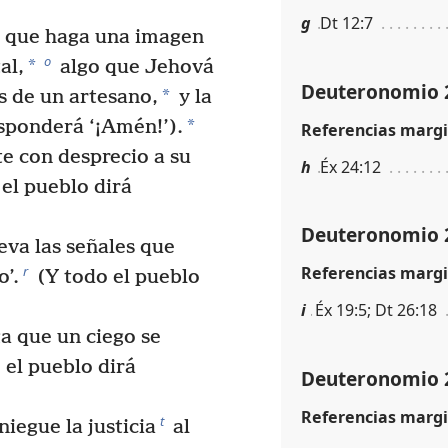
g
Dt 12:7
e que haga una imagen
o
*
al,
algo que Jehová
Deuteronomio 
*
s de un artesano,
y la
*
esponderá ‘¡Amén!’).
Referencias margi
te con desprecio a su
h
Éx 24:12
el pueblo dirá
Deuteronomio 
eva las señales que
Referencias margi
r
o’.
(Y todo el pueblo
i
Éx 19:5; Dt 26:18
a que un ciego se
 el pueblo dirá
Deuteronomio 
Referencias margi
t
niegue la justicia
al