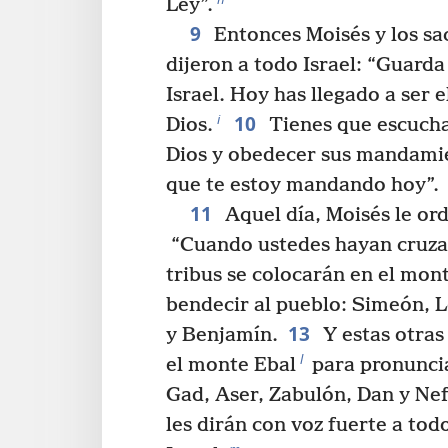
Ley”.
9
Entonces Moisés y los sac
dijeron a todo Israel: “Guarda
Israel. Hoy has llegado a ser 
10
i
Dios.
Tienes que escucha
Dios y obedecer sus mandami
que te estoy mandando hoy”.
11
Aquel día, Moisés le or
“Cuando ustedes hayan cruzad
tribus se colocarán en el mon
bendecir al pueblo: Simeón, L
13
y Benjamín.
Y estas otras
l
el monte Ebal
para pronuncia
Gad, Aser, Zabulón, Dan y Nef
les dirán con voz fuerte a to