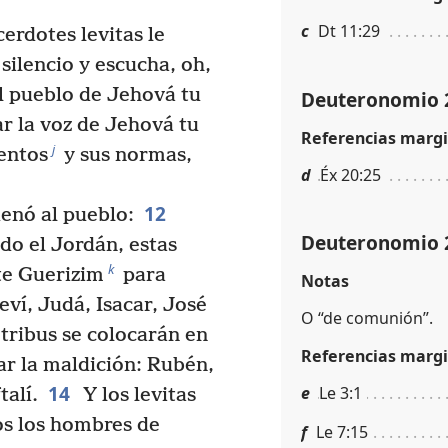
c
Dt 11:29
erdotes levitas le
 silencio y escucha, oh,
el pueblo de Jehová tu
Deuteronomio 
r la voz de Jehová tu
Referencias margi
j
entos
y sus normas,
d
Éx 20:25
12
denó al pueblo:
Deuteronomio 
o el Jordán, estas
k
te Guerizim
para
Notas
eví, Judá, Isacar, José
O “de comunión”.
 tribus se colocarán en
Referencias margi
r la maldición: Rubén,
14
e
Le 3:1
talí.
Y los levitas
dos los hombres de
f
Le 7:15