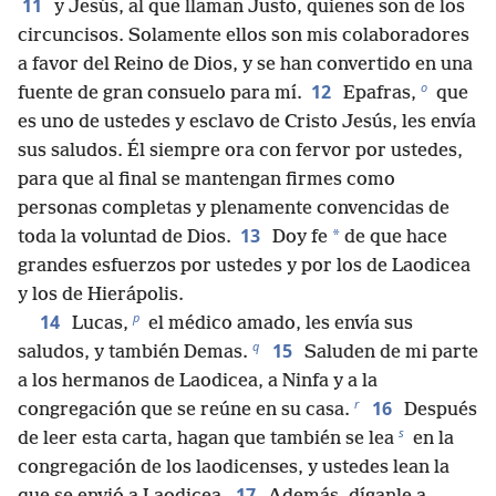
11
y Jesús, al que llaman Justo, quienes son de los
circuncisos. Solamente ellos son mis colaboradores
a favor del Reino de Dios, y se han convertido en una
o
12
fuente de gran consuelo para mí.
Epafras,
que
es uno de ustedes y esclavo de Cristo Jesús, les envía
sus saludos. Él siempre ora con fervor por ustedes,
para que al final se mantengan firmes como
personas completas y plenamente convencidas de
13
*
toda la voluntad de Dios.
Doy fe
de que hace
grandes esfuerzos por ustedes y por los de Laodicea
y los de Hierápolis.
p
14
Lucas,
el médico amado, les envía sus
q
15
saludos, y también Demas.
Saluden de mi parte
a los hermanos de Laodicea, a Ninfa y a la
r
16
congregación que se reúne en su casa.
Después
s
de leer esta carta, hagan que también se lea
en la
congregación de los laodicenses, y ustedes lean la
17