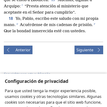
que se envió a Laodicea.
Además, díganle a
t
Arquipo:
“Presta atención al ministerio que
aceptaste en el Señor para cumplirlo”.
18
Yo, Pablo, escribo este saludo con mi propia
u
v
mano.
Acuérdense de mis cadenas de prisión.
Que la bondad inmerecida esté con ustedes.
Anterior
Siguiente
Copyrights para esta publicación
Configuración de privacidad
Copyright
©
2026
Watch Tower Bible and Tract Society of
Pennsylvania.
Para que usted tenga la mejor experiencia posible,
CONDICIONES DE USO
|
POLÍTICA DE PRIVACIDAD
|
CONFIGURACIÓN DE PRIVACIDAD
usamos
cookies
y otras tecnologías similares. Algunas
cookies
son necesarias para que el sitio web funcione,