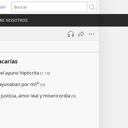
sión
Buscar
RE NOSOTROS
a
na)
acarías
el ayuno hipócrita
(
1-14
)
 ayunaban por mí?”
(
5
)
justicia, amor leal y misericordia
(
9
)