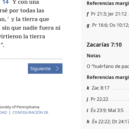
14
Y con una
Referencias margi
rsé por todas las
f
Pr 21:3; Jer 21:12
t
an,
y la tierra que
g
Pr 16:6; Os 10:12
 sin que nadie fuera ni
rtieron la tierra
Zacarías 7:10
”.
Notas
O “huérfano de pad
Siguiente
Referencias margi
k
Zac 8:17
j
Pr 22:22
ociety of Pennsylvania.
i
Éx 23:9; Mal 3:5
IDAD
|
CONFIGURACIÓN DE
h
Éx 22:22; Dt 24:17