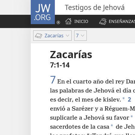
JW.ORG
Testigos de Jehová
INICIO
ENSEÑANZAS
Zacarías
7
Zacarías
7:1-14
7
En el cuarto año del rey Dar
las palabras de Jehová el día
2
*
es decir, el mes de kislev.
envió a Sarézer y a Réguem-M
*
suplicarle a Jehová su favor
*
sacerdotes de la casa
de Jeho