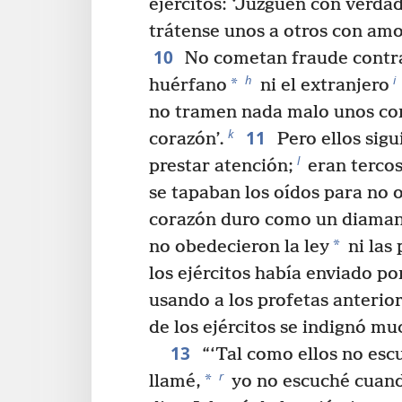
ejércitos: ‘Juzguen con verdad
trátense unos a otros con amo
10
No cometan fraude contra 
h
i
*
huérfano
ni el extranjero
no tramen nada malo unos con
11
k
corazón’.
Pero ellos sig
l
prestar atención;
eran tercos
se tapaban los oídos para no o
corazón duro como un diama
*
no obedecieron la ley
ni las
los ejércitos había enviado po
usando a los profetas anterior
de los ejércitos se indignó mu
13
“‘Tal como ellos no es
r
*
llamé,
yo no escuché cuand