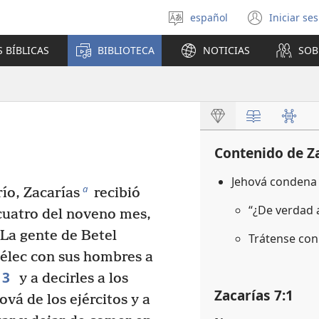
español
Iniciar se
Seleccionar
(abre
idioma
una
 BÍBLICAS
BIBLIOTECA
NOTICIAS
SOB
nuev
venta
Contenido de Z
Jehová condena 
a
ío, Zacarías
recibió
“¿De verdad
 cuatro del noveno mes,
La gente de Betel
Trátense con 
élec con sus hombres a
3
y a decirles a los
Zacarías 7:1
vá de los ejércitos y a