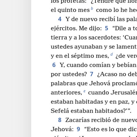
los profetas: “¿Tendré que llo
b
el quinto mes
como lo he hec
4
Y de nuevo recibí las pal
5
ejércitos. Me dijo:
“Dile a t
tierra y a los sacerdotes: ‘Cu
ustedes ayunaban y se lament
d
y en el séptimo mes,
¿de ver
6
Y, cuando comían y bebían
7
por ustedes?
¿Acaso no deb
palabras que Jehová proclamó
e
anteriores,
cuando Jerusalén
estaban habitadas y en paz, y
Sefelá estaban habitados?’”.
8
Zacarías recibió de nuev
9
Jehová:
“Esto es lo que di