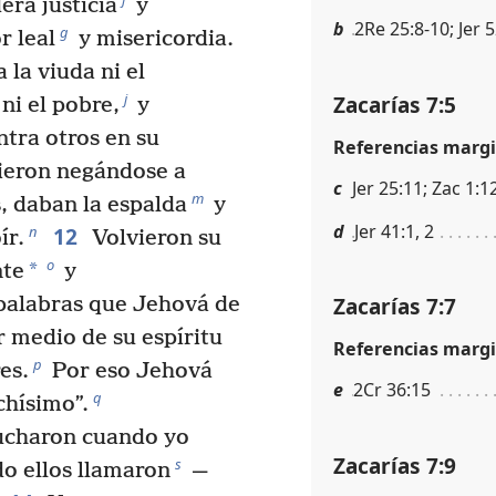
era justicia
y
b
2Re 25:8-10; Jer 
g
r leal
y misericordia.
la viuda ni el
j
Zacarías 7:5
ni el pobre,
y
tra otros en su
Referencias margi
uieron negándose a
c
Jer 25:11; Zac 1:1
m
, daban la espalda
y
d
Jer 41:1, 2
12
n
ír.
Volvieron su
o
*
nte
y
Zacarías 7:7
 palabras que Jehová de
r medio de su espíritu
Referencias margi
p
es.
Por eso Jehová
e
2Cr 36:15
q
chísimo”.
cucharon cuando yo
Zacarías 7:9
s
o ellos llamaron
—