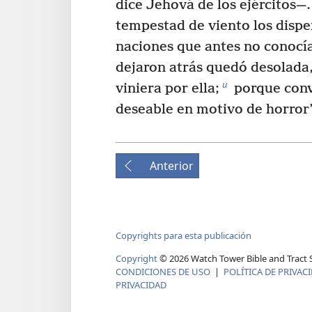
dice Jehová de los ejércitos—.
tempestad de viento los dispe
naciones que antes no conocí
dejaron atrás quedó desolada,
u
viniera por ella;
porque convi
deseable en motivo de horror’
Anterior
Copyrights para esta publicación
Copyright
©
2026
Watch Tower Bible and Tract S
CONDICIONES DE USO
|
POLÍTICA DE PRIVAC
PRIVACIDAD