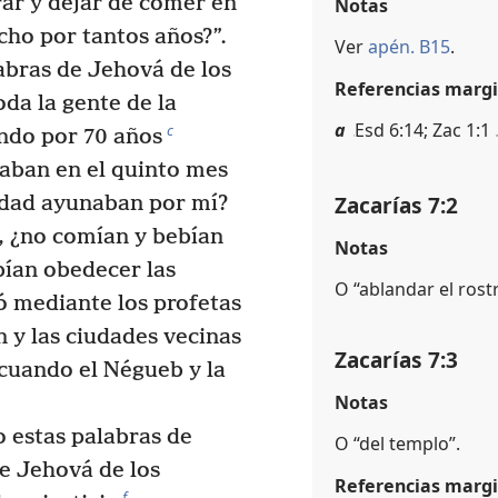
rar y dejar de comer en
Notas
ho por tantos años?”.
Ver
apén. B15
.
abras de Jehová de los
Referencias margi
oda la gente de la
a
Esd 6:14; Zac 1:1
c
ando por 70 años
aban en el quinto mes
Zacarías 7:2
dad ayunaban por mí?
, ¿no comían y bebían
Notas
ían obedecer las
O “ablandar el rost
 mediante los profetas
 y las ciudades vecinas
Zacarías 7:3
 cuando el Négueb y la
Notas
o estas palabras de
O “del templo”.
ce Jehová de los
Referencias margi
f