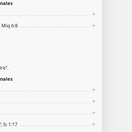
nales
; Miq 6:8
re”.
nales
; Is 1:17