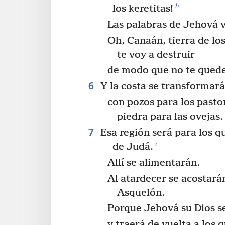
h
los keretitas!
Las palabras de Jehová v
Oh, Canaán, tierra de los 
te voy a destruir
de modo que no te quede
6
Y la costa se transformar
con pozos para los pasto
piedra para las ovejas.
7
Esa región será para los q
i
de Judá.
Allí se alimentarán.
Al atardecer se acostarán
Asquelón.
Porque Jehová su Dios se
y traerá de vuelta a los 