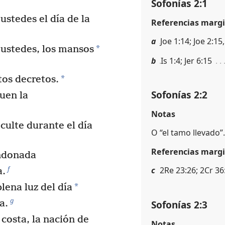
Sofonías 2:1
ustedes el día de la
Referencias margi
a
Joe 1:14; Joe 2:15
*
ustedes, los mansos
b
Is 1:4; Jer 6:15
*
tos decretos.
Sofonías 2:2
quen la
Notas
oculte durante el día
O “el tamo llevado”.
Referencias margi
ndonada
f
c
2Re 23:26; 2Cr 36:
a.
*
lena luz del día
g
Sofonías 2:3
a.
 costa, la nación de
Notas