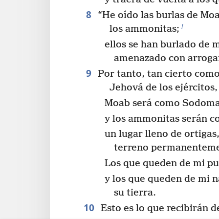
8
“He oído las burlas de Mo
l
los ammonitas;
ellos se han burlado de 
amenazado con arroganc
9
Por tanto, tan cierto com
Jehová de los ejércitos,
Moab será como Sodom
y los ammonitas serán 
un lugar lleno de ortigas
terreno permanenteme
Los que queden de mi pu
y los que queden de mi n
su tierra.
10
Esto es lo que recibirán d