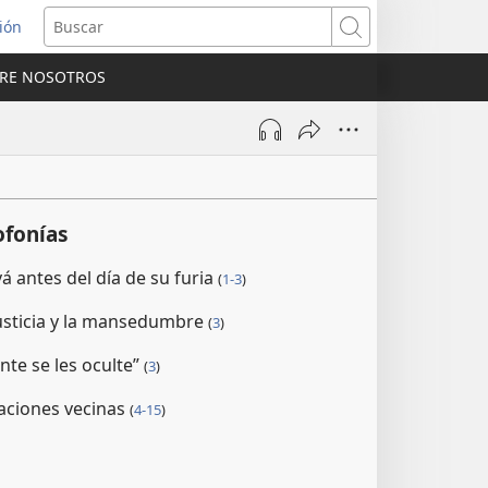
sión
Buscar
RE NOSOTROS
a
na)
ofonías
á antes del día de su furia
(
1-3
)
usticia y la mansedumbre
(
3
)
te se les oculte”
(
3
)
aciones vecinas
(
4-15
)