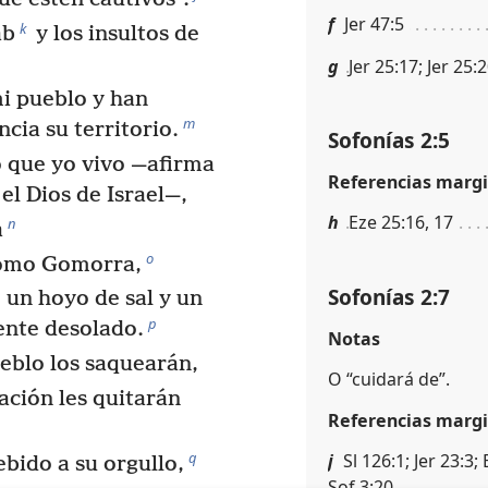
f
Jer 47:5
k
ab
y los insultos de
g
Jer 25:17; Jer 25:
mi pueblo y han
m
ia su territorio.
Sofonías 2:5
o que yo vivo —afirma
Referencias margi
 el Dios de Israel—,
h
Eze 25:16, 17
n
a
o
como Gomorra,
Sofonías 2:7
, un hoyo de sal y un
p
nte desolado.
Notas
eblo los saquearán,
O “cuidará de”.
ación les quitarán
Referencias margi
q
j
Sl 126:1; Jer 23:3
ebido a su orgullo,
Sof 3:20