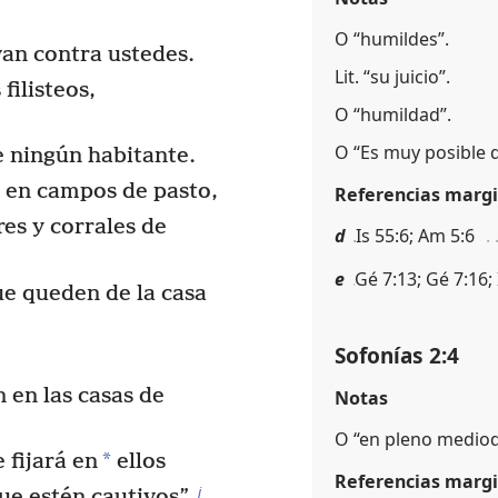
O “humildes”.
an contra ustedes.
Lit. “su juicio”.
filisteos,
O “humildad”.
O “Es muy posible 
 ningún habitante.
á en campos de pasto,
Referencias margi
res y corrales de
d
Is 55:6; Am 5:6
e
Gé 7:13; Gé 7:16; 
ue queden de la casa
Sofonías 2:4
 en las casas de
Notas
O “en pleno mediod
*
 fijará en
ellos
Referencias margi
j
que estén cautivos”.