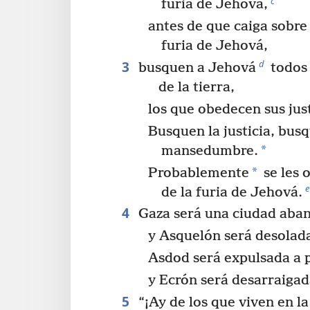
c
furia de Jehová,
antes de que caiga sobre 
furia de Jehová,
3
d
busquen a Jehová
todos 
de la tierra,
los que obedecen sus jus
Busquen la justicia, bus
*
mansedumbre.
*
Probablemente
se les 
e
de la furia de Jehová.
4
Gaza será una ciudad aba
y Asquelón será desolad
Asdod será expulsada a p
y Ecrón será desarraigad
5
“¡Ay de los que viven en la