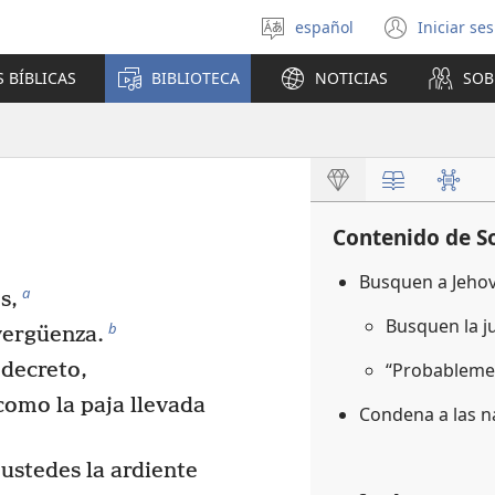
español
Iniciar se
Seleccionar
(abre
idioma
una
 BÍBLICAS
BIBLIOTECA
NOTICIAS
SOB
nuev
venta
Contenido de S
Busquen a Jehov
a
s,
Busquen la j
b
vergüenza.
 decreto,
“Probablemen
como la paja llevada
Condena a las n
 ustedes la ardiente