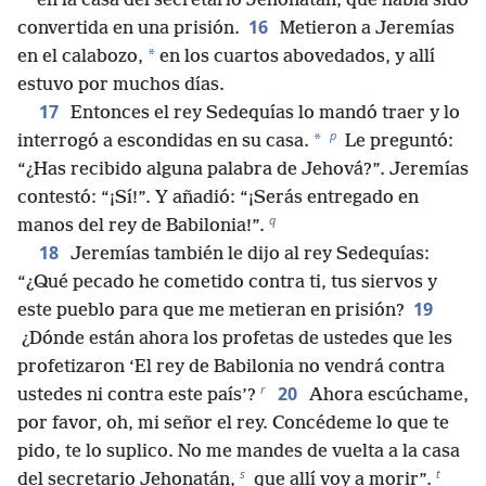
en la casa del secretario Jehonatán, que había sido
16
convertida en una prisión.
Metieron a Jeremías
*
en el calabozo,
en los cuartos abovedados, y allí
estuvo por muchos días.
17
Entonces el rey Sedequías lo mandó traer y lo
p
*
interrogó a escondidas en su casa.
Le preguntó:
“¿Has recibido alguna palabra de Jehová?”. Jeremías
contestó: “¡Sí!”. Y añadió: “¡Serás entregado en
q
manos del rey de Babilonia!”.
18
Jeremías también le dijo al rey Sedequías:
“¿Qué pecado he cometido contra ti, tus siervos y
19
este pueblo para que me metieran en prisión?
¿Dónde están ahora los profetas de ustedes que les
profetizaron ‘El rey de Babilonia no vendrá contra
r
20
ustedes ni contra este país’?
Ahora escúchame,
por favor, oh, mi señor el rey. Concédeme lo que te
pido, te lo suplico. No me mandes de vuelta a la casa
s
t
del secretario Jehonatán,
que allí voy a morir”.