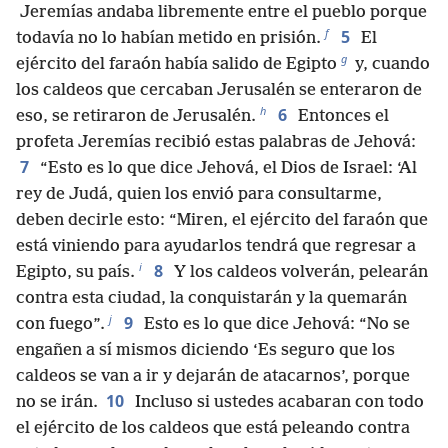
Jeremías andaba libremente entre el pueblo porque
f
5
todavía no lo habían metido en prisión.
El
g
ejército del faraón había salido de Egipto
y, cuando
los caldeos que cercaban Jerusalén se enteraron de
h
6
eso, se retiraron de Jerusalén.
Entonces el
profeta Jeremías recibió estas palabras de Jehová:
7
“Esto es lo que dice Jehová, el Dios de Israel: ‘Al
rey de Judá, quien los envió para consultarme,
deben decirle esto: “Miren, el ejército del faraón que
está viniendo para ayudarlos tendrá que regresar a
i
8
Egipto, su país.
Y los caldeos volverán, pelearán
contra esta ciudad, la conquistarán y la quemarán
j
9
con fuego”.
Esto es lo que dice Jehová: “No se
engañen a sí mismos diciendo ‘Es seguro que los
caldeos se van a ir y dejarán de atacarnos’, porque
10
no se irán.
Incluso si ustedes acabaran con todo
el ejército de los caldeos que está peleando contra