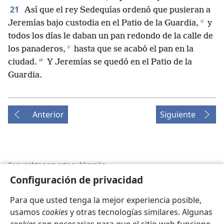
21
Así que el rey Sedequías ordenó que pusieran a
u
Jeremías bajo custodia en el Patio de la Guardia,
y
todos los días le daban un pan redondo de la calle de
v
los panaderos,
hasta que se acabó el pan en la
w
ciudad.
Y Jeremías se quedó en el Patio de la
Guardia.
Anterior
Siguiente
Copyrights para esta publicación
Configuración de privacidad
Copyright
©
2026
Watch Tower Bible and Tract Society of
Pennsylvania.
Para que usted tenga la mejor experiencia posible,
CONDICIONES DE USO
|
POLÍTICA DE PRIVACIDAD
|
CONFIGURACIÓN DE PRIVACIDAD
usamos
cookies
y otras tecnologías similares. Algunas