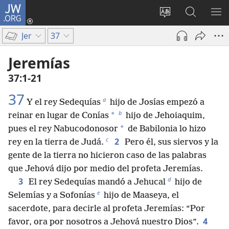
JW.ORG
Iniciar
sesión
Cambiar
Búsqueda
MO
(abre
idioma
en
ME
Jer
37
una
del sitio
jw.org
nueva
Jeremías
ventana)
37:1-21
37
a
Y el rey Sedequías
hijo de Josías empezó a
b
*
reinar en lugar de Conías
hijo de Jehoiaquim,
*
pues el rey Nabucodonosor
de Babilonia lo hizo
c
2
rey en la tierra de Judá.
Pero él, sus siervos y la
gente de la tierra no hicieron caso de las palabras
que Jehová dijo por medio del profeta Jeremías.
d
3
El rey Sedequías mandó a Jehucal
hijo de
e
Selemías y a Sofonías
hijo de Maaseya, el
sacerdote, para decirle al profeta Jeremías: “Por
4
favor, ora por nosotros a Jehová nuestro Dios”.