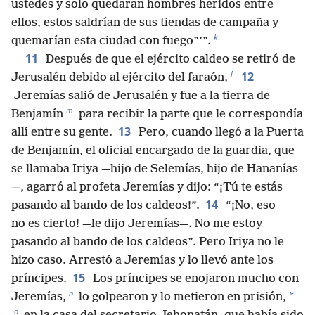
ustedes y solo quedaran hombres heridos entre
ellos, estos saldrían de sus tiendas de campaña y
k
quemarían esta ciudad con fuego”’”.
11
Después de que el ejército caldeo se retiró de
l
12
Jerusalén debido al ejército del faraón,
Jeremías salió de Jerusalén y fue a la tierra de
m
Benjamín
para recibir la parte que le correspondía
13
allí entre su gente.
Pero, cuando llegó a la Puerta
de Benjamín, el oficial encargado de la guardia, que
se llamaba Iriya —hijo de Selemías, hijo de Hananías
—, agarró al profeta Jeremías y dijo: “¡Tú te estás
14
pasando al bando de los caldeos!”.
“¡No, eso
no es cierto! —le dijo Jeremías—. No me estoy
pasando al bando de los caldeos”. Pero Iriya no le
hizo caso. Arrestó a Jeremías y lo llevó ante los
15
príncipes.
Los príncipes se enojaron mucho con
n
*
Jeremías,
lo golpearon y lo metieron en prisión,
o