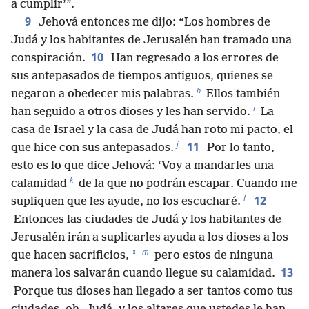
a cumplir’”.
9
Jehová entonces me dijo: “Los hombres de
Judá y los habitantes de Jerusalén han tramado una
10
conspiración.
Han regresado a los errores de
sus antepasados de tiempos antiguos, quienes se
h
negaron a obedecer mis palabras.
Ellos también
i
han seguido a otros dioses y les han servido.
La
casa de Israel y la casa de Judá han roto mi pacto, el
j
11
que hice con sus antepasados.
Por lo tanto,
esto es lo que dice Jehová: ‘Voy a mandarles una
k
calamidad
de la que no podrán escapar. Cuando me
l
12
supliquen que les ayude, no los escucharé.
Entonces las ciudades de Judá y los habitantes de
Jerusalén irán a suplicarles ayuda a los dioses a los
m
*
que hacen sacrificios,
pero estos de ninguna
13
manera los salvarán cuando llegue su calamidad.
Porque tus dioses han llegado a ser tantos como tus