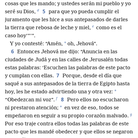
cosas que les mando; y ustedes serán mi pueblo y yo
d
5
seré su Dios,
para que yo pueda cumplir el
juramento que les hice a sus antepasados de darles
e
la tierra que rebosa de leche y miel,
como es el
caso hoy’”’”.
*
Y yo contesté: “Amén,
oh, Jehová”.
6
Entonces Jehová me dijo: “Anuncia en las
ciudades de Judá y en las calles de Jerusalén todas
estas palabras: ‘Escuchen las palabras de este pacto
7
y cumplan con ellas.
Porque, desde el día que
saqué a sus antepasados de la tierra de Egipto hasta
*
hoy, les he estado advirtiendo una y otra vez:
f
8
“Obedezcan mi voz”.
Pero ellos no escucharon
*
ni prestaron atención;
en vez de eso, todos se
g
empeñaron en seguir a su propio corazón malvado.
Por eso traje contra ellos todas las palabras de este
pacto que les mandé obedecer y que ellos se negaron