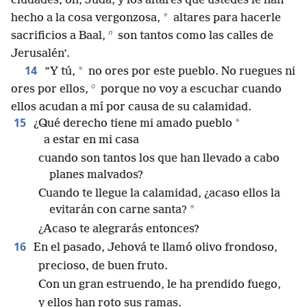
ciudades, oh, Judá, y los altares que ustedes le han
*
hecho a la cosa vergonzosa,
altares para hacerle
n
sacrificios a Baal,
son tantos como las calles de
Jerusalén’.
14
*
”Y tú,
no ores por este pueblo. No ruegues ni
o
ores por ellos,
porque no voy a escuchar cuando
ellos acudan a mí por causa de su calamidad.
15
*
¿Qué derecho tiene mi amado pueblo
a estar en mi casa
cuando son tantos los que han llevado a cabo
planes malvados?
Cuando te llegue la calamidad, ¿acaso ellos la
*
evitarán con carne santa?
¿Acaso te alegrarás entonces?
16
En el pasado, Jehová te llamó olivo frondoso,
precioso, de buen fruto.
Con un gran estruendo, le ha prendido fuego,
y ellos han roto sus ramas.