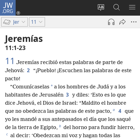
JW.ORG
Iniciar
sesión
Cambiar
Búsqueda
MO
(abre
idioma
en
ME
Jer
11
una
del sitio
jw.org
nueva
Jeremías
ventana)
11:1-23
11
Jeremías recibió estas palabras de parte de
2
Jehová:
“¡Pueblo! ¡Escuchen las palabras de este
pacto!
*
”Comunícaselas
a los hombres de Judá y a los
3
habitantes de Jerusalén
y diles: ‘Esto es lo que
dice Jehová, el Dios de Israel: “Maldito el hombre
a
4
que no obedezca las palabras de este pacto,
que
yo les mandé a sus antepasados el día que los saqué
b
de la tierra de Egipto,
del horno para fundir hierro,
c
al decir: ‘Obedezcan mi voz y hagan todas las