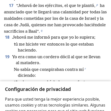
p
17
”Jehová de los ejércitos, el que te plantó,
ha
anunciado que te llegará una calamidad por todas las
maldades cometidas por los de la casa de Israel y la
casa de Judá, quienes me han provocado haciéndole
q
sacrificios a Baal”.
18
Jehová me informó para que yo lo supiera;
tú me hiciste ver entonces lo que estaban
haciendo.
19
Yo era como un cordero dócil al que se llevan
al matadero.
r
No sabía que conspiraban contra mí
diciendo:
“Acabemos con el árbol y con su fruto,
Configuración de privacidad
cortémoslo de la tierra de los vivos
para que su nombre ya nunca se recuerde”.
Para que usted tenga la mejor experiencia posible,
20
Pero Jehová de los ejércitos juzga con justicia;
usamos
cookies
y otras tecnologías similares. Algunas
*
él examina los pensamientos más íntimos
y