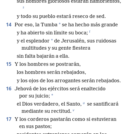
sus hombres gloriosos estarán hambrientos,
s
y todo su pueblo estará reseco de sed.
14
*
Por eso, la Tumba
se ha hecho más grande
t
y ha abierto sin límite su boca;
*
y el esplendor
de Jerusalén, sus ruidosas
multitudes y su gente fiestera
sin falta bajarán a ella.
15
Y los hombres se postrarán,
los hombres serán rebajados,
y los ojos de los arrogantes serán rebajados.
16
Jehová de los ejércitos será enaltecido
*
por su juicio;
u
el Dios verdadero, el Santo,
se santificará
v
mediante su rectitud.
17
Y los corderos pastarán como si estuvieran
en sus pastos;