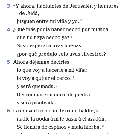
3
“Y ahora, habitantes de Jerusalén y hombres
de Judá,
d
juzguen entre mi viña y yo.
4
¿Qué más podía haber hecho por mi viña
e
que no haya hecho ya?
Si yo esperaba uvas buenas,
¿por qué produjo solo uvas silvestres?
5
Ahora déjenme decirles
lo que voy a hacerle a mi viña:
*
le voy a quitar el cerco,
f
y será quemada.
Derrumbaré su muro de piedra,
y será pisoteada.
g
6
La convertiré en un terreno baldío;
nadie la podará ni le pasará el azadón.
h
Se llenará de espinos y mala hierba,