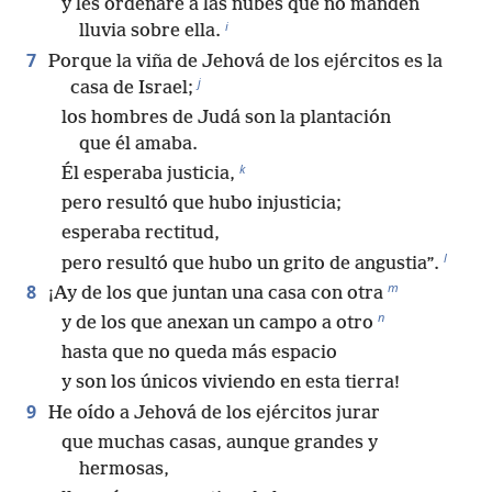
y les ordenaré a las nubes que no manden
i
lluvia sobre ella.
7
Porque la viña de Jehová de los ejércitos es la
j
casa de Israel;
los hombres de Judá son la plantación
que él amaba.
k
Él esperaba justicia,
pero resultó que hubo injusticia;
esperaba rectitud,
l
pero resultó que hubo un grito de angustia”.
m
8
¡Ay de los que juntan una casa con otra
n
y de los que anexan un campo a otro
hasta que no queda más espacio
y son los únicos viviendo en esta tierra!
9
He oído a Jehová de los ejércitos jurar
que muchas casas, aunque grandes y
hermosas,