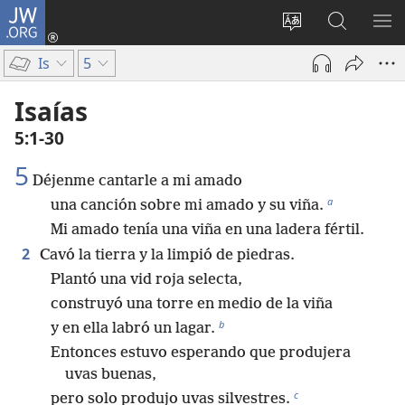
JW.ORG
Iniciar
sesión
Cambiar
Búsqueda
MO
(abre
idioma
en
ME
Is
5
una
del sitio
jw.org
nueva
Isaías
ventana)
5:1-30
5
Déjenme cantarle a mi amado
a
una canción sobre mi amado y su viña.
Mi amado tenía una viña en una ladera fértil.
2
Cavó la tierra y la limpió de piedras.
Plantó una vid roja selecta,
construyó una torre en medio de la viña
b
y en ella labró un lagar.
Entonces estuvo esperando que produjera
uvas buenas,
c
pero solo produjo uvas silvestres.