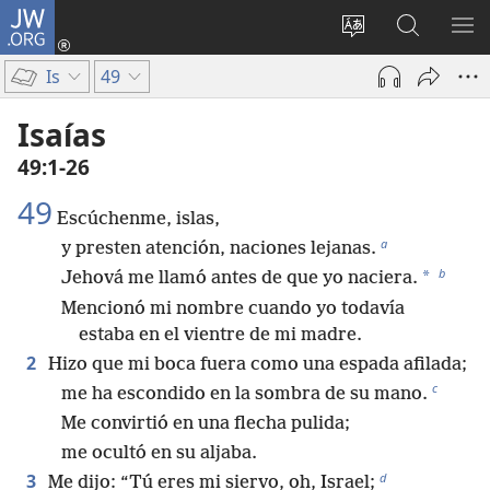
JW.ORG
Iniciar
sesión
Cambiar
Búsqueda
MO
(abre
idioma
en
ME
Is
49
una
del sitio
jw.org
nueva
Isaías
ventana)
49:1-26
49
Escúchenme, islas,
a
y presten atención, naciones lejanas.
b
*
Jehová me llamó antes de que yo naciera.
Mencionó mi nombre cuando yo todavía
estaba en el vientre de mi madre.
2
Hizo que mi boca fuera como una espada afilada;
c
me ha escondido en la sombra de su mano.
Me convirtió en una flecha pulida;
me ocultó en su aljaba.
d
3
Me dijo: “Tú eres mi siervo, oh, Israel;