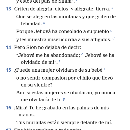
y estos del país de Sinim”.
a
13
Griten de alegría, cielos, y alégrate, tierra.
Que se alegren las montañas y que griten de
b
felicidad.
c
Porque Jehová ha consolado a su pueblo
d
y les muestra misericordia a sus afligidos.
14
Pero Sion no dejaba de decir:
e
“Jehová me ha abandonado;
Jehová se ha
f
olvidado de mí”.
15
*
¿Puede una mujer olvidarse de su bebé
o no sentir compasión por el hijo que llevó
en su vientre?
Aun si estas mujeres se olvidaran, yo nunca
g
me olvidaría de ti.
16
¡Mira! Te he grabado en las palmas de mis
manos.
Tus murallas están siempre delante de mí.