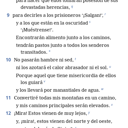
para hacer que ellos tomaran posesión de sus
q
devastadas herencias,
r
9
para decirles a los prisioneros ‘¡Salgan!’,
s
y a los que están en la oscuridad
‘¡Muéstrense!’.
Encontrarán alimento junto a los caminos,
tendrán pastos junto a todos los senderos
*
transitados.
t
10
No pasarán hambre ni sed,
u
ni los azotará el calor abrasador ni el sol.
Porque aquel que tiene misericordia de ellos
v
los guiará
w
y los llevará por manantiales de agua.
11
Convertiré todas mis montañas en un camino,
x
y mis caminos principales serán elevados.
y
12
¡Mira! Estos vienen de muy lejos,
y, ¡mira!, estos vienen del norte y del oeste,
z