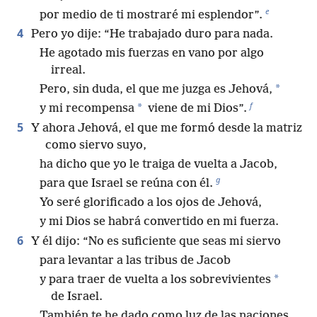
e
por medio de ti mostraré mi esplendor”.
4
Pero yo dije: “He trabajado duro para nada.
He agotado mis fuerzas en vano por algo
irreal.
*
Pero, sin duda, el que me juzga es Jehová,
f
*
y mi recompensa
viene de mi Dios”.
5
Y ahora Jehová, el que me formó desde la matriz
como siervo suyo,
ha dicho que yo le traiga de vuelta a Jacob,
g
para que Israel se reúna con él.
Yo seré glorificado a los ojos de Jehová,
y mi Dios se habrá convertido en mi fuerza.
6
Y él dijo: “No es suficiente que seas mi siervo
para levantar a las tribus de Jacob
*
y para traer de vuelta a los sobrevivientes
de Israel.
También te he dado como luz de las naciones,