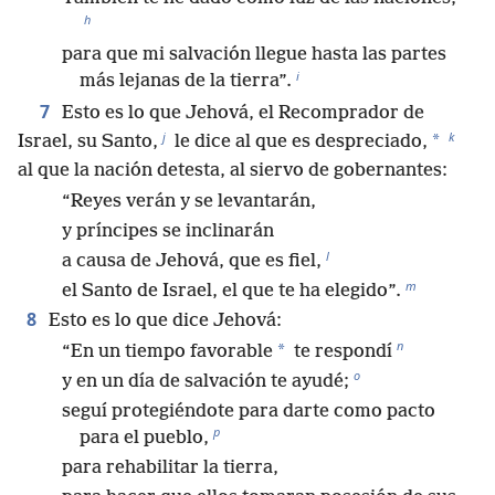
h
para que mi salvación llegue hasta las partes
i
más lejanas de la tierra”.
7
Esto es lo que Jehová, el Recomprador de
j
k
*
Israel, su Santo,
le dice al que es despreciado,
al que la nación detesta, al siervo de gobernantes:
“Reyes verán y se levantarán,
y príncipes se inclinarán
l
a causa de Jehová, que es fiel,
m
el Santo de Israel, el que te ha elegido”.
8
Esto es lo que dice Jehová:
n
*
“En un tiempo favorable
te respondí
o
y en un día de salvación te ayudé;
seguí protegiéndote para darte como pacto
p
para el pueblo,
para rehabilitar la tierra,