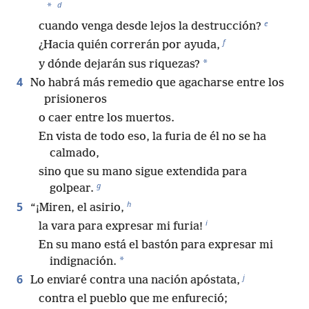
d
*
e
cuando venga desde lejos la destrucción?
f
¿Hacia quién correrán por ayuda,
*
y dónde dejarán sus riquezas?
4
No habrá más remedio que agacharse entre los
prisioneros
o caer entre los muertos.
En vista de todo eso, la furia de él no se ha
calmado,
sino que su mano sigue extendida para
g
golpear.
h
5
“¡Miren, el asirio,
i
la vara para expresar mi furia!
En su mano está el bastón para expresar mi
*
indignación.
j
6
Lo enviaré contra una nación apóstata,
contra el pueblo que me enfureció;