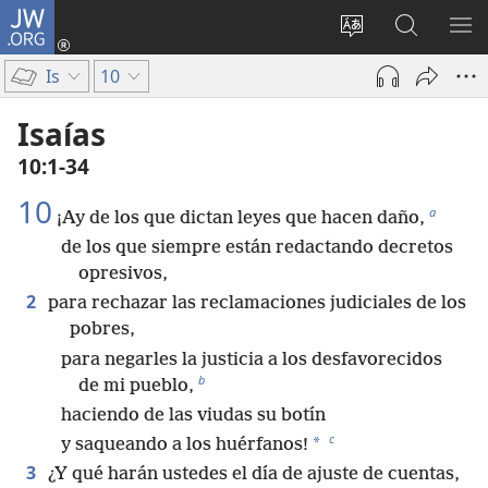
JW.ORG
Iniciar
sesión
Cambiar
Búsqueda
MO
(abre
idioma
en
ME
Is
10
una
del sitio
jw.org
nueva
Isaías
ventana)
10:1-34
10
a
¡Ay de los que dictan leyes que hacen daño,
de los que siempre están redactando decretos
opresivos,
2
para rechazar las reclamaciones judiciales de los
pobres,
para negarles la justicia a los desfavorecidos
b
de mi pueblo,
haciendo de las viudas su botín
c
*
y saqueando a los huérfanos!
3
¿Y qué harán ustedes el día de ajuste de cuentas,