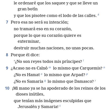
le ordenaré que los saquee y que se lleve un
gran botín
k
y que los pisotee como el lodo de las calles.
7
Pero esa no será su intención;
no tramará eso en su corazón,
porque lo que su corazón quiere es
exterminar,
destruir muchas naciones, no unas pocas.
8
Porque él dice:
l
‘¿No son reyes todos mis príncipes?
m
n
9
¿Acaso no es Calnó
lo mismo que Carquemis?
o
p
¿No es Hamat
lo mismo que Arpad?
q
r
¿No es Samaria
lo mismo que Damasco?
10
¡Mi mano ya se ha apoderado de los reinos de los
dioses inútiles,
que tenían más imágenes esculpidas que
s
Jerusalén y Samaria!