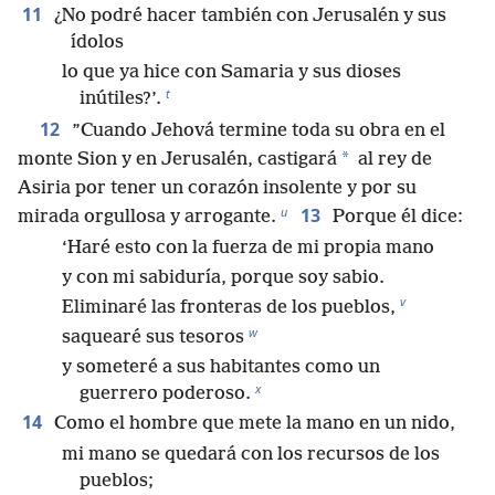
11
¿No podré hacer también con Jerusalén y sus
ídolos
lo que ya hice con Samaria y sus dioses
t
inútiles?’.
12
”Cuando Jehová termine toda su obra en el
*
monte Sion y en Jerusalén, castigará
al rey de
Asiria por tener un corazón insolente y por su
u
13
mirada orgullosa y arrogante.
Porque él dice:
‘Haré esto con la fuerza de mi propia mano
y con mi sabiduría, porque soy sabio.
v
Eliminaré las fronteras de los pueblos,
w
saquearé sus tesoros
y someteré a sus habitantes como un
x
guerrero poderoso.
14
Como el hombre que mete la mano en un nido,
mi mano se quedará con los recursos de los
pueblos;