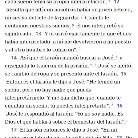
e
12
cada sueño tenía su propia interpretación.
Resulta que allí con nosotros había un joven hebreo,
f
un siervo del jefe de la guardia.
Cuando le
g
contamos nuestros sueños,
él nos interpretó su
13
significado.
Y ocurrió exactamente lo que él nos
había interpretado: a mí me devolvieron a mi puesto
h
y al otro hombre lo colgaron”.
i
14
Así que el faraón mandó buscar a José,
y
j
*
enseguida lo trajeron de la prisión.
José se afeitó,
15
se cambió de ropa y se presentó ante el faraón.
Entonces el faraón le dijo a José: “He tenido un
sueño, pero no hay nadie que pueda
interpretármelo. Y me han dicho que, cuando te
k
16
cuentan un sueño, tú puedes interpretarlo”.
José le respondió al faraón: “Yo no soy nadie. Es
l
Dios el que hablará sobre el bienestar del faraón”.
17
El faraón entonces le dijo a José: “En mi
18