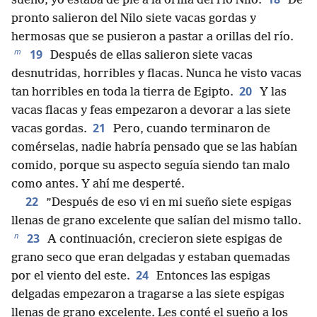
sueño, yo estaba de pie a la orilla del río Nilo.
De
pronto salieron del Nilo siete vacas gordas y
hermosas que se pusieron a pastar a orillas del río.
m
19
Después de ellas salieron siete vacas
desnutridas, horribles y flacas. Nunca he visto vacas
20
tan horribles en toda la tierra de Egipto.
Y las
vacas flacas y feas empezaron a devorar a las siete
21
vacas gordas.
Pero, cuando terminaron de
comérselas, nadie habría pensado que se las habían
comido, porque su aspecto seguía siendo tan malo
como antes. Y ahí me desperté.
22
”Después de eso vi en mi sueño siete espigas
llenas de grano excelente que salían del mismo tallo.
n
23
A continuación, crecieron siete espigas de
grano seco que eran delgadas y estaban quemadas
24
por el viento del este.
Entonces las espigas
delgadas empezaron a tragarse a las siete espigas
llenas de grano excelente. Les conté el sueño a los