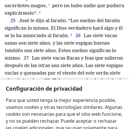
o
sacerdotes-magos,
pero no hubo nadie que pudiera
p
explicármelo”.
25
José le dijo al faraón: “Los sueños del faraón
significan lo mismo. El Dios verdadero hará algo y él
q
26
se lo ha anunciado al faraón.
Las siete vacas
sanas son siete años, y las siete espigas buenas
también son siete años. Estos sueños significan lo
27
mismo.
Las siete vacas flacas y feas que salieron
después de las otras son siete años. Las siete espigas
vacías y quemadas por el viento del este serán siete
28
años de hambre.
Tal y como acabo de decirle al
Configuración de privacidad
faraón, el Dios verdadero le ha mostrado al faraón lo
que va a hacer.
Para que usted tenga la mejor experiencia posible,
29
”Durante siete años habrá gran abundancia en
usamos
cookies
y otras tecnologías similares. Algunas
30
toda la tierra de Egipto.
Pero después vendrán
cookies
son necesarias para que el sitio web funcione,
siete años de hambre que realmente harán olvidar
y no se pueden rechazar. Puede aceptar o rechazar
toda la abundancia de la tierra de Egipto. El hambre
las
cookies
adicionales, que se usan solamente para