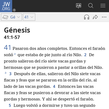
JW.ORG
Iniciar
sesión
Cambiar
Búsqueda
MO
(abre
idioma
en
ME
Gé
41
una
del sitio
jw.org
nueva
Génesis
ventana)
41:1-57
41
Pasaron dos años completos. Entonces el faraón
a
2
soñó
que estaba de pie junto al río Nilo.
De
pronto salieron del río siete vacas gordas y
hermosas que se pusieron a pastar a orillas del Nilo.
b
3
Después de ellas, salieron del Nilo siete vacas
flacas y feas que se pararon en la orilla del río, al
4
lado de las vacas gordas.
Entonces las vacas
flacas y feas se pusieron a devorar a las siete vacas
gordas y hermosas. Y ahí se despertó el faraón.
5
Luego volvió a dormirse y tuvo un segundo