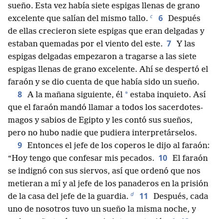
sueño. Esta vez había siete espigas llenas de grano
c
6
excelente que salían del mismo tallo.
Después
de ellas crecieron siete espigas que eran delgadas y
7
estaban quemadas por el viento del este.
Y las
espigas delgadas empezaron a tragarse a las siete
espigas llenas de grano excelente. Ahí se despertó el
faraón y se dio cuenta de que había sido un sueño.
8
*
A la mañana siguiente, él
estaba inquieto. Así
que el faraón mandó llamar a todos los sacerdotes-
magos y sabios de Egipto y les contó sus sueños,
pero no hubo nadie que pudiera interpretárselos.
9
Entonces el jefe de los coperos le dijo al faraón:
10
“Hoy tengo que confesar mis pecados.
El faraón
se indignó con sus siervos, así que ordenó que nos
metieran a mí y al jefe de los panaderos en la prisión
d
11
de la casa del jefe de la guardia.
Después, cada
uno de nosotros tuvo un sueño la misma noche, y