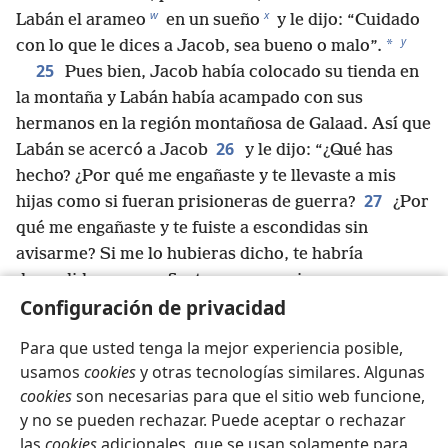
w
x
Labán el arameo
en un sueño
y le dijo: “Cuidado
y
*
con lo que le dices a Jacob, sea bueno o malo”.
25
Pues bien, Jacob había colocado su tienda en
la montaña y Labán había acampado con sus
hermanos en la región montañosa de Galaad. Así que
26
Labán se acercó a Jacob
y le dijo: “¿Qué has
hecho? ¿Por qué me engañaste y te llevaste a mis
27
hijas como si fueran prisioneras de guerra?
¿Por
qué me engañaste y te fuiste a escondidas sin
avisarme? Si me lo hubieras dicho, te habría
despedido con una fiesta y con canciones,
28
Configuración de privacidad
panderetas y arpas.
Ni siquiera me diste la
*
oportunidad de besar a mis nietos
y a mis hijas. Te
Para que usted tenga la mejor experiencia posible,
29
portaste como un tonto.
Yo podría hacerles
usamos
cookies
y otras tecnologías similares. Algunas
daño, pero el Dios del padre de ustedes me dijo
cookies
son necesarias para que el sitio web funcione,
anoche: ‘Cuidado con lo que le dices a Jacob, sea
y no se pueden rechazar. Puede aceptar o rechazar
z
30
bueno o malo’.
Entiendo que extrañes la casa
las
cookies
adicionales, que se usan solamente para