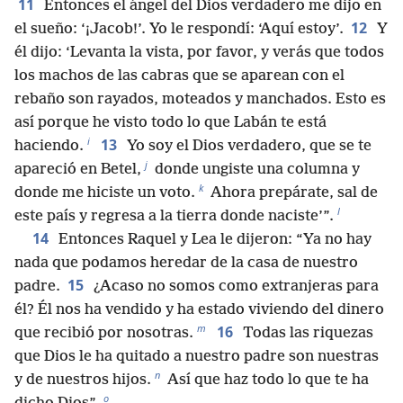
11
Entonces el ángel del Dios verdadero me dijo en
12
el sueño: ‘¡Jacob!’. Yo le respondí: ‘Aquí estoy’.
Y
él dijo: ‘Levanta la vista, por favor, y verás que todos
los machos de las cabras que se aparean con el
rebaño son rayados, moteados y manchados. Esto es
así porque he visto todo lo que Labán te está
i
13
haciendo.
Yo soy el Dios verdadero, que se te
j
apareció en Betel,
donde ungiste una columna y
k
donde me hiciste un voto.
Ahora prepárate, sal de
l
este país y regresa a la tierra donde naciste’”.
14
Entonces Raquel y Lea le dijeron: “Ya no hay
nada que podamos heredar de la casa de nuestro
15
padre.
¿Acaso no somos como extranjeras para
él? Él nos ha vendido y ha estado viviendo del dinero
m
16
que recibió por nosotras.
Todas las riquezas
que Dios le ha quitado a nuestro padre son nuestras
n
y de nuestros hijos.
Así que haz todo lo que te ha
o