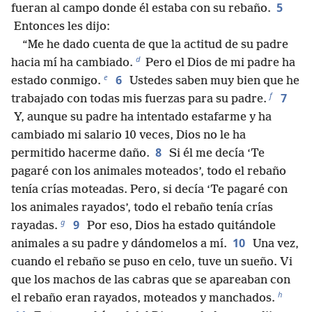
5
fueran al campo donde él estaba con su rebaño.
Entonces les dijo:
“Me he dado cuenta de que la actitud de su padre
d
hacia mí ha cambiado.
Pero el Dios de mi padre ha
e
6
estado conmigo.
Ustedes saben muy bien que he
f
7
trabajado con todas mis fuerzas para su padre.
Y, aunque su padre ha intentado estafarme y ha
cambiado mi salario 10 veces, Dios no le ha
8
permitido hacerme daño.
Si él me decía ‘Te
pagaré con los animales moteados’, todo el rebaño
tenía crías moteadas. Pero, si decía ‘Te pagaré con
los animales rayados’, todo el rebaño tenía crías
g
9
rayadas.
Por eso, Dios ha estado quitándole
10
animales a su padre y dándomelos a mí.
Una vez,
cuando el rebaño se puso en celo, tuve un sueño. Vi
que los machos de las cabras que se apareaban con
h
el rebaño eran rayados, moteados y manchados.