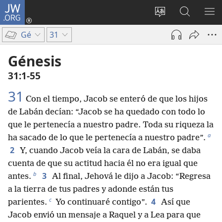
JW.ORG
Iniciar
sesión
Cambiar
Búsqueda
MO
(abre
idioma
en
ME
Gé
31
una
del sitio
jw.org
nueva
Génesis
ventana)
31:1-55
31
Con el tiempo, Jacob se enteró de que los hijos
de Labán decían: “Jacob se ha quedado con todo lo
que le pertenecía a nuestro padre. Toda su riqueza la
a
ha sacado de lo que le pertenecía a nuestro padre”.
2
Y, cuando Jacob veía la cara de Labán, se daba
cuenta de que su actitud hacia él no era igual que
b
3
antes.
Al final, Jehová le dijo a Jacob: “Regresa
a la tierra de tus padres y adonde están tus
c
4
parientes.
Yo continuaré contigo”.
Así que
Jacob envió un mensaje a Raquel y a Lea para que