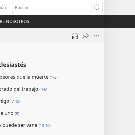
sión
Buscar
RE NOSOTROS
a
na)
lesiastés
 peores que la muerte
(
1-3
)
brado del trabajo
(
4-6
)
amigo
(
7-12
)
ue uno
(
9
)
ey puede ser vana
(
13-16
)