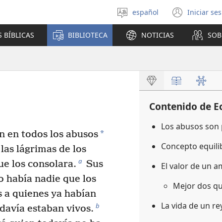
español
Iniciar se
Seleccionar
(abre
idioma
una
 BÍBLICAS
BIBLIOTECA
NOTICIAS
SOB
nuev
venta
Contenido de Ec
Los abusos son
*
n en todos los abusos
Concepto equili
 las lágrimas de los
a
ue los consolara.
Sus
El valor de un 
o había nadie que los
Mejor dos q
s a quienes ya habían
La vida de un r
b
odavía estaban vivos.