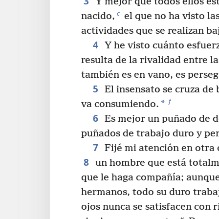
3
Y mejor que todos ellos es
c
nacido,
el que no ha visto la
actividades que se realizan baj
4
Y he visto cuánto esfuer
resulta de la rivalidad entre l
también es en vano, es persegu
5
El insensato se cruza de 
f
*
va consumiendo.
6
Es mejor un puñado de d
puñados de trabajo duro y per
7
Fijé mi atención en otra 
8
un hombre que está totalme
que le haga compañía; aunque 
hermanos, todo su duro trabajo
ojos nunca se satisfacen con r