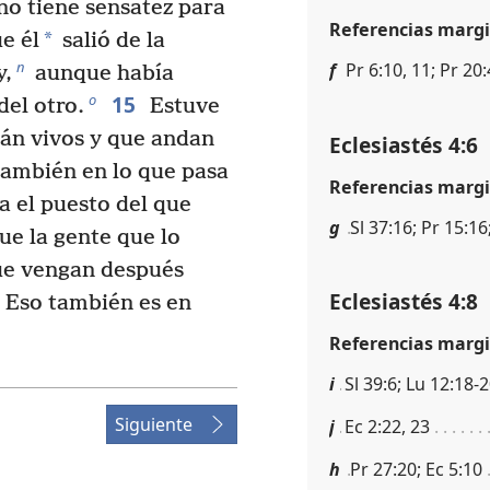
no tiene sensatez para
Referencias margi
*
e él
salió de la
n
f
Pr 6:10, 11; Pr 20:
y,
aunque había
15
o
del otro.
Estuve
tán vivos y que andan
Eclesiastés 4:6
 también en lo que pasa
Referencias margi
a el puesto del que
g
Sl 37:16; Pr 15:16
e la gente que lo
ue vengan después
Eclesiastés 4:8
Eso también es en
Referencias margi
i
Sl 39:6; Lu 12:18-
Siguiente
j
Ec 2:22, 23
h
Pr 27:20; Ec 5:10