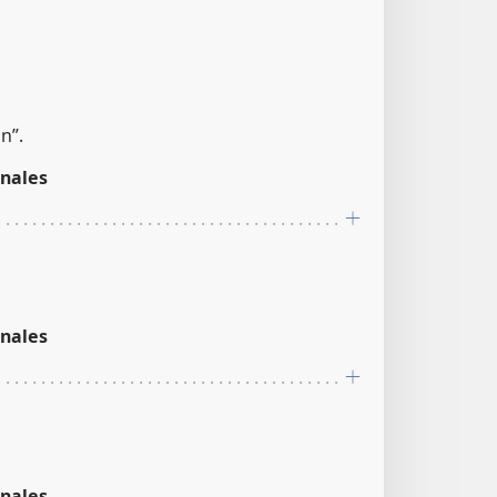
n”.
nales
nales
nales