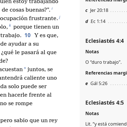
quién estoy trabajando
i
 de cosas buenas?”.
c
Jer 20:18
j
 ocupación frustrante.
d
Ec 1:14
k
lo,
porque tienen un
10
trabajo.
Y es que,
Eclesiastés 4:4
uede ayudar a su
Notas
¿qué le pasará al que
de?
O “duro trabajo”.
*
 acuestan
juntos, se
Referencias margi
antendrá caliente uno
e
Gál 5:26
da solo puede ser
en hacerle frente al
Eclesiastés 4:5
no se rompe
Notas
pero sabio que un rey
Lit. “y está comien