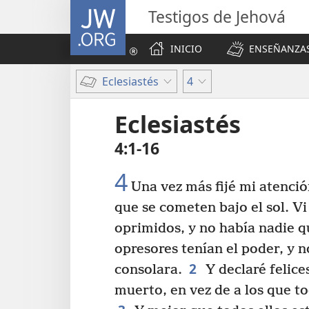
JW.ORG
Testigos de Jehová
INICIO
ENSEÑANZAS
Eclesiastés
4
Eclesiastés
4:1-16
4
Una vez más fijé mi atenció
que se cometen bajo el sol. Vi
oprimidos, y no había nadie q
opresores tenían el poder, y n
2
consolara.
Y declaré felice
muerto, en vez de a los que t