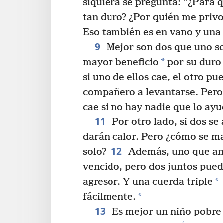
siquiera se pregunta: “¿Para 
tan duro? ¿Por quién me privo
Eso también es en vano y una
9
Mejor son dos que uno so
*
mayor beneficio
por su duro 
si uno de ellos cae, el otro p
compañero a levantarse. Pero 
cae si no hay nadie que lo ayu
11
Por otro lado, si dos se
darán calor. Pero ¿cómo se m
12
solo?
Además, uno que an
vencido, pero dos juntos pued
*
agresor. Y una cuerda triple
*
fácilmente.
13
Es mejor un niño pobre 