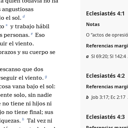
tá quien todavía no ha
s angustiosas
Eclesiastés 4:1
d
o el sol.
Notas
*
zo
y trabajo hábil
e
O “actos de opresió
as personas.
Eso
ir el viento.
Referencias margi
brazos y su cuerpo se
a
Sl 69:20; Sl 142:4
escanso que dos
Eclesiastés 4:2
g
seguir el viento.
cosa vana bajo el sol:
Referencias margi
nte solo, sin nadie
b
Job 3:17; Ec 2:17
no tiene ni hijos ni
 no tiene final; sus
Eclesiastés 4:3
h
iquezas.
Tal vez ni
Referencias margi