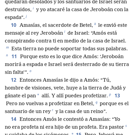
quedarán desolados y los santuarios de Israel serán
i
destruidos,
y yo atacaré la casa de Jeroboán con la
j
espada”.
k
10
Amasías, el sacerdote de Betel,
le envió este
l
mensaje al rey Jeroboán
de Israel: “Amós está
conspirando contra ti en medio de la casa de Israel.
m
Esta tierra no puede soportar todas sus palabras.
n
11
Porque esto es lo que dice Amós: ‘Jeroboán
morirá a espada e Israel será desterrado de su tierra
o
sin falta’”.
12
Entonces Amasías le dijo a Amós: “Tú,
hombre de visiones, vete, huye a la tierra de Judá y
p
13
*
gánate el pan
allí. Y allí puedes profetizar.
q
Pero no vuelvas a profetizar en Betel,
porque es el
r
santuario de un rey
y la casa de un reino”.
14
Entonces Amós le contestó a Amasías: “Yo
s
no era profeta ni era hijo de un profeta. Era pastor
15