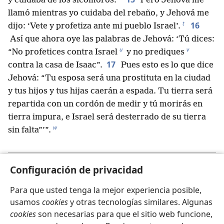
*
y cuidaba de los sicómoros.
Pero Jehová me
llamó mientras yo cuidaba del rebaño, y Jehová me
t
16
dijo: ‘Vete y profetiza ante mi pueblo Israel’.
Así que ahora oye las palabras de Jehová: ‘Tú dices:
u
v
“No profetices contra Israel
y no prediques
17
contra la casa de Isaac”.
Pues esto es lo que dice
Jehová: “Tu esposa será una prostituta en la ciudad
y tus hijos y tus hijas caerán a espada. Tu tierra será
repartida con un cordón de medir y tú morirás en
tierra impura, e Israel será desterrado de su tierra
w
sin falta”’”.
Configuración de privacidad
Anterior
Siguiente
Para que usted tenga la mejor experiencia posible,
usamos
cookies
y otras tecnologías similares. Algunas
cookies
son necesarias para que el sitio web funcione,
Copyrights para esta publicación