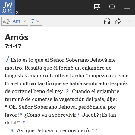
JW.ORG
Iniciar
sesión
Cambiar
Búsqueda
MO
(abre
idioma
en
ME
Am
7
una
del sitio
jw.org
nueva
Amós
ventana)
7:1-17
7
Esto es lo que el Señor Soberano Jehová me
mostró. Resulta que él formó un enjambre de
*
langostas cuando el cultivo tardío
empezó a crecer.
Era el cultivo tardío que se había sembrado después
2
de cortar el heno del rey.
Cuando el enjambre
terminó de comerse la vegetación del país, dije:
“¡Oh, Señor Soberano Jehová, perdónalos, por
a
*
favor!
¿Cómo va a sobrevivir
Jacob? ¡Es tan
b
débil!”.
c
3
*
Así que Jehová lo reconsideró.