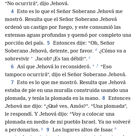
“No ocurrirá”, dijo Jehová.
4
Esto es lo que el Señor Soberano Jehová me
mostró. Resulta que el Señor Soberano Jehová
ordenó un castigo por fuego, y este consumió las
extensas aguas profundas y quemó por completo una
5
porción del país.
Entonces dije: “Oh, Señor
d
Soberano Jehová, detente, por favor.
¿Cómo va a
e
*
sobrevivir
Jacob? ¡Es tan débil!”.
f
6
*
Así que Jehová lo reconsideró.
“Eso
tampoco ocurrirá”, dijo el Señor Soberano Jehová.
7
Esto es lo que me mostró. Resulta que Jehová
estaba de pie en una muralla construida usando una
8
plomada, y tenía la plomada en la mano.
Entonces
Jehová me dijo: “¿Qué ves, Amós?”. “Una plomada”,
le respondí. Y Jehová dijo: “Voy a colocar una
plomada en medio de mi pueblo Israel. Ya no volveré
g
h
9
a perdonarlos.
Los lugares altos de Isaac