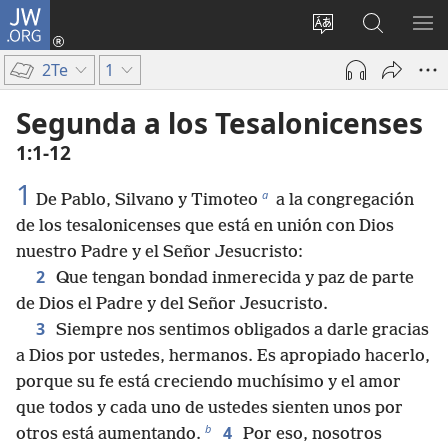
JW.ORG
Iniciar
sesión
Cambiar
Búsqueda
MO
(abre
idioma
en
ME
2Te
1
una
del sitio
jw.org
nueva
Segunda a los Tesalonicenses
ventana)
1:1-12
1
a
De Pablo, Silvano y Timoteo
a la congregación
de los tesalonicenses que está en unión con Dios
nuestro Padre y el Señor Jesucristo:
2
Que tengan bondad inmerecida y paz de parte
de Dios el Padre y del Señor Jesucristo.
3
Siempre nos sentimos obligados a darle gracias
a Dios por ustedes, hermanos. Es apropiado hacerlo,
porque su fe está creciendo muchísimo y el amor
que todos y cada uno de ustedes sienten unos por
b
4
otros está aumentando.
Por eso, nosotros