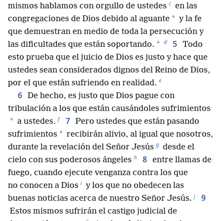
c
mismos hablamos con orgullo de ustedes
en las
*
congregaciones de Dios debido al aguante
y la fe
que demuestran en medio de toda la persecución y
d
5
*
las dificultades que están soportando.
Todo
esto prueba que el juicio de Dios es justo y hace que
ustedes sean considerados dignos del Reino de Dios,
e
por el que están sufriendo en realidad.
6
De hecho, es justo que Dios pague con
tribulación a los que están causándoles sufrimientos
f
7
*
a ustedes.
Pero ustedes que están pasando
*
sufrimientos
recibirán alivio, al igual que nosotros,
g
durante la revelación del Señor Jesús
desde el
h
8
cielo con sus poderosos ángeles
entre llamas de
fuego, cuando ejecute venganza contra los que
i
no conocen a Dios
y los que no obedecen las
j
9
buenas noticias acerca de nuestro Señor Jesús.
Estos mismos sufrirán el castigo judicial de