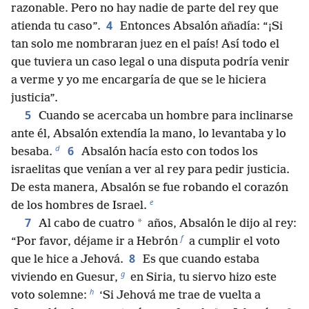
razonable. Pero no hay nadie de parte del rey que
4
atienda tu caso”.
Entonces Absalón añadía: “¡Si
tan solo me nombraran juez en el país! Así todo el
que tuviera un caso legal o una disputa podría venir
a verme y yo me encargaría de que se le hiciera
justicia”.
5
Cuando se acercaba un hombre para inclinarse
ante él, Absalón extendía la mano, lo levantaba y lo
d
6
besaba.
Absalón hacía esto con todos los
israelitas que venían a ver al rey para pedir justicia.
De esta manera, Absalón se fue robando el corazón
e
de los hombres de Israel.
7
*
Al cabo de cuatro
años, Absalón le dijo al rey:
f
“Por favor, déjame ir a Hebrón
a cumplir el voto
8
que le hice a Jehová.
Es que cuando estaba
g
viviendo en Guesur,
en Siria, tu siervo hizo este
h
voto solemne:
‘Si Jehová me trae de vuelta a