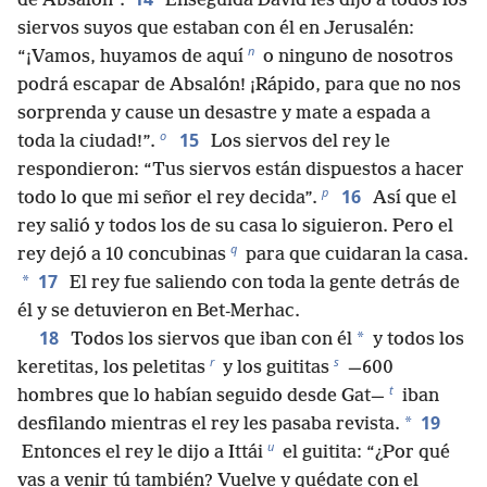
de Absalón”.
Enseguida David les dijo a todos los
siervos suyos que estaban con él en Jerusalén:
n
“¡Vamos, huyamos de aquí
o ninguno de nosotros
podrá escapar de Absalón! ¡Rápido, para que no nos
sorprenda y cause un desastre y mate a espada a
o
15
toda la ciudad!”.
Los siervos del rey le
respondieron: “Tus siervos están dispuestos a hacer
p
16
todo lo que mi señor el rey decida”.
Así que el
rey salió y todos los de su casa lo siguieron. Pero el
q
rey dejó a 10 concubinas
para que cuidaran la casa.
17
*
El rey fue saliendo con toda la gente detrás de
él y se detuvieron en Bet-Merhac.
18
*
Todos los siervos que iban con él
y todos los
r
s
keretitas, los peletitas
y los guititas
—600
t
hombres que lo habían seguido desde Gat—
iban
19
*
desfilando mientras el rey les pasaba revista.
u
Entonces el rey le dijo a Ittái
el guitita: “¿Por qué
vas a venir tú también? Vuelve y quédate con el