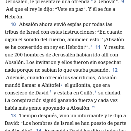
9
*
Jerusalén, le presentaré una ofrenda
a Jehová’”.
Así que el rey le dijo: “Vete en paz”. Y él se fue a
Hebrón.
10
Absalón ahora envió espías por todas las
tribus de Israel con estas instrucciones: “En cuanto
oigan el sonido del cuerno, anuncien esto: ‘¡Absalón
i
11
se ha convertido en rey en Hebrón!’”.
Y resulta
que 200 hombres de Jerusalén habían ido allí con
Absalón. Los invitaron y ellos fueron sin sospechar
12
nada porque no sabían lo que estaba pasando.
Además, cuando ofreció los sacrificios, Absalón
j
mandó llamar a Ahitofel
el guilonita, que era
k
l
consejero de David
y estaba en Guiló,
su ciudad.
La conspiración siguió ganando fuerza y cada vez
m
había más gente apoyando a Absalón.
13
Tiempo después, vino un informante y le dijo a
David: “Los hombres de Israel se han puesto de parte
14