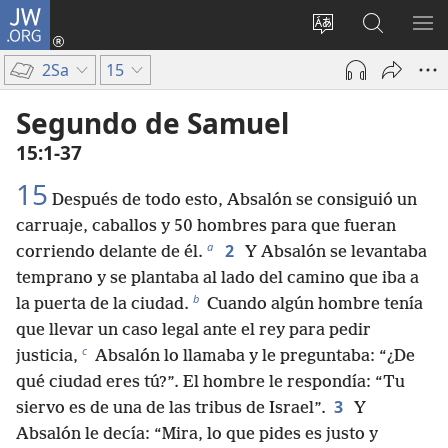
JW.ORG
Iniciar
sesión
Cambiar
Búsqueda
MO
(abre
idioma
en
ME
2Sa
15
una
del sitio
jw.org
nueva
Segundo de Samuel
ventana)
15:1-37
15
Después de todo esto, Absalón se consiguió un
carruaje, caballos y 50 hombres para que fueran
a
2
corriendo delante de él.
Y Absalón se levantaba
temprano y se plantaba al lado del camino que iba a
b
la puerta de la ciudad.
Cuando algún hombre tenía
que llevar un caso legal ante el rey para pedir
c
justicia,
Absalón lo llamaba y le preguntaba: “¿De
qué ciudad eres tú?”. El hombre le respondía: “Tu
3
siervo es de una de las tribus de Israel”.
Y
Absalón le decía: “Mira, lo que pides es justo y