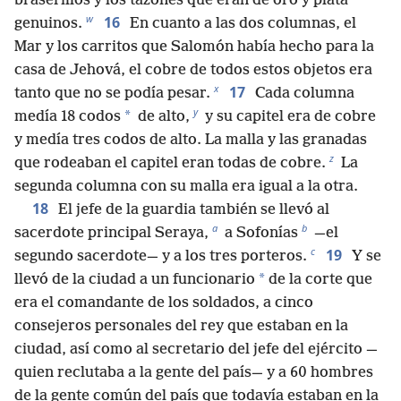
braserillos y los tazones que eran de oro y plata
w
16
genuinos.
En cuanto a las dos columnas, el
Mar y los carritos que Salomón había hecho para la
casa de Jehová, el cobre de todos estos objetos era
x
17
tanto que no se podía pesar.
Cada columna
y
*
medía 18 codos
de alto,
y su capitel era de cobre
y medía tres codos de alto. La malla y las granadas
z
que rodeaban el capitel eran todas de cobre.
La
segunda columna con su malla era igual a la otra.
18
El jefe de la guardia también se llevó al
a
b
sacerdote principal Seraya,
a Sofonías
—el
c
19
segundo sacerdote— y a los tres porteros.
Y se
*
llevó de la ciudad a un funcionario
de la corte que
era el comandante de los soldados, a cinco
consejeros personales del rey que estaban en la
ciudad, así como al secretario del jefe del ejército —
quien reclutaba a la gente del país— y a 60 hombres
de la gente común del país que todavía estaban en la