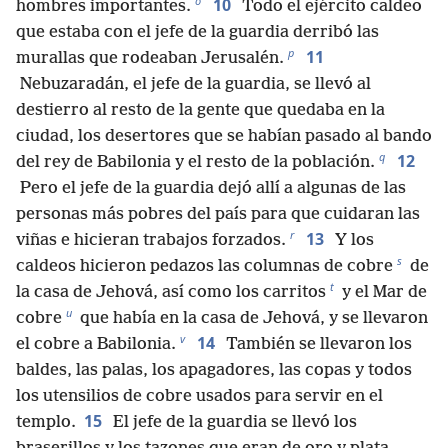
o
10
hombres importantes.
Todo el ejército caldeo
que estaba con el jefe de la guardia derribó las
p
11
murallas que rodeaban Jerusalén.
Nebuzaradán, el jefe de la guardia, se llevó al
destierro al resto de la gente que quedaba en la
ciudad, los desertores que se habían pasado al bando
q
12
del rey de Babilonia y el resto de la población.
Pero el jefe de la guardia dejó allí a algunas de las
personas más pobres del país para que cuidaran las
r
13
viñas e hicieran trabajos forzados.
Y los
s
caldeos hicieron pedazos las columnas de cobre
de
t
la casa de Jehová, así como los carritos
y el Mar de
u
cobre
que había en la casa de Jehová, y se llevaron
v
14
el cobre a Babilonia.
También se llevaron los
baldes, las palas, los apagadores, las copas y todos
los utensilios de cobre usados para servir en el
15
templo.
El jefe de la guardia se llevó los