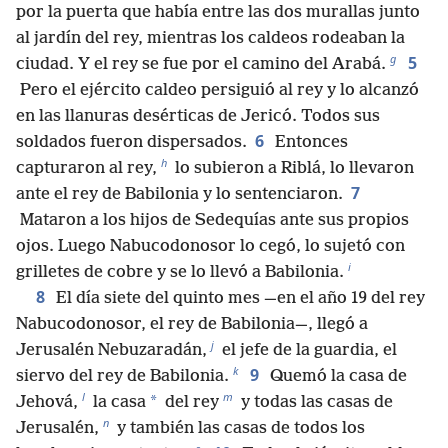
por la puerta que había entre las dos murallas junto
al jardín del rey, mientras los caldeos rodeaban la
g
5
ciudad. Y el rey se fue por el camino del Arabá.
Pero el ejército caldeo persiguió al rey y lo alcanzó
en las llanuras desérticas de Jericó. Todos sus
6
soldados fueron dispersados.
Entonces
h
capturaron al rey,
lo subieron a Riblá, lo llevaron
7
ante el rey de Babilonia y lo sentenciaron.
Mataron a los hijos de Sedequías ante sus propios
ojos. Luego Nabucodonosor lo cegó, lo sujetó con
i
grilletes de cobre y se lo llevó a Babilonia.
8
El día siete del quinto mes —en el año 19 del rey
Nabucodonosor, el rey de Babilonia—, llegó a
j
Jerusalén Nebuzaradán,
el jefe de la guardia, el
k
9
siervo del rey de Babilonia.
Quemó la casa de
l
m
*
Jehová,
la casa
del rey
y todas las casas de
n
Jerusalén,
y también las casas de todos los