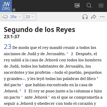
JW.ORG
Iniciar
sesión
Cambiar
Búsqueda
MO
(abre
idioma
en
ME
2Re
23
una
del sitio
jw.org
nueva
Segundo de los Reyes
ventana)
23:1-37
23
De modo que el rey mandó reunir a todos los
a
2
ancianos de Judá y de Jerusalén.
Después, el
rey subió a la casa de Jehová con todos los hombres
de Judá, todos los habitantes de Jerusalén, los
sacerdotes y los profetas —todo el pueblo, pequeños
b
y grandes—, y les leyó todas las palabras del libro
c
del pacto
que habían encontrado en la casa de
d
3
Jehová.
El rey se puso junto a la columna e hizo
e
*
un pacto
ante Jehová
en el que se comprometía a
seguir a Jehová y obedecer con todo el corazón y