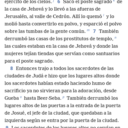
j
k
6
ejército de los cielos.
Sacó el poste sagrado
de
la casa de Jehová y lo llevó a las afueras de
l
Jerusalén, al valle de Cedrón. Allí lo quemó
y lo
molió hasta convertirlo en polvo, y esparció el polvo
m
7
sobre las tumbas de la gente común.
También
n
derrumbó las casas de los prostitutos de templo,
las cuales estaban en la casa de Jehová y donde las
mujeres tejían tiendas que servían como santuarios
para el poste sagrado.
8
Entonces trajo a todos los sacerdotes de las
ciudades de Judá e hizo que los lugares altos donde
los sacerdotes habían estado haciendo humo de
sacrificio ya no sirvieran para la adoración, desde
o
p
Gueba
hasta Beer-Seba.
También derrumbó los
lugares altos de las puertas a la entrada de la puerta
de Josué, el jefe de la ciudad, que quedaban a la
izquierda según se entra por la puerta de la ciudad.
9