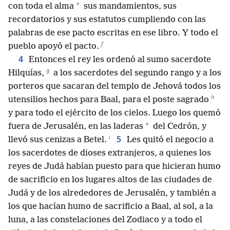
*
con toda el alma
sus mandamientos, sus
recordatorios y sus estatutos cumpliendo con las
palabras de ese pacto escritas en ese libro. Y todo el
f
pueblo apoyó el pacto.
4
Entonces el rey les ordenó al sumo sacerdote
g
Hilquías,
a los sacerdotes del segundo rango y a los
porteros que sacaran del templo de Jehová todos los
h
utensilios hechos para Baal, para el poste sagrado
y para todo el ejército de los cielos. Luego los quemó
*
fuera de Jerusalén, en las laderas
del Cedrón, y
i
5
llevó sus cenizas a Betel.
Les quitó el negocio a
los sacerdotes de dioses extranjeros, a quienes los
reyes de Judá habían puesto para que hicieran humo
de sacrificio en los lugares altos de las ciudades de
Judá y de los alrededores de Jerusalén, y también a
los que hacían humo de sacrificio a Baal, al sol, a la
luna, a las constelaciones del Zodiaco y a todo el