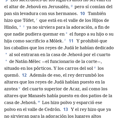
Los sacerdotes de los lugares altos no servían en
q
el altar de Jehová en Jerusalén,
pero sí comían del
10
pan sin levadura con sus hermanos.
También
r
hizo que Tófet,
que está en el valle de los Hijos de
s
*
Hinón,
ya no sirviera para la adoración, a fin de
*
que nadie pudiera quemar en
el fuego a su hijo o su
t
11
hija como sacrificio a Mólek.
Y prohibió que
los caballos que los reyes de Judá le habían dedicado
*
al sol entraran en la casa de Jehová por el cuarto
*
de Natán-Mélec —el funcionario de la corte—,
u
situado en los pórticos. Y los carros del sol
los
12
quemó.
Además de eso, el rey derrumbó los
altares que los reyes de Judá habían puesto en la
v
azotea
del cuarto superior de Acaz, así como los
altares que Manasés había puesto en dos patios de la
w
casa de Jehová.
Los hizo polvo y esparció ese
13
polvo en el valle de Cedrón.
Y el rey hizo que ya
no sirvieran para la adoración los lugares altos