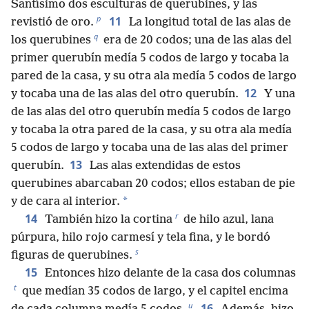
Santísimo dos esculturas de querubines, y las
p
11
revistió de oro.
La longitud total de las alas de
q
los querubines
era de 20 codos; una de las alas del
primer querubín medía 5 codos de largo y tocaba la
pared de la casa, y su otra ala medía 5 codos de largo
12
y tocaba una de las alas del otro querubín.
Y una
de las alas del otro querubín medía 5 codos de largo
y tocaba la otra pared de la casa, y su otra ala medía
5 codos de largo y tocaba una de las alas del primer
13
querubín.
Las alas extendidas de estos
querubines abarcaban 20 codos; ellos estaban de pie
*
y de cara al interior.
r
14
También hizo la cortina
de hilo azul, lana
púrpura, hilo rojo carmesí y tela fina, y le bordó
s
figuras de querubines.
15
Entonces hizo delante de la casa dos columnas
t
que medían 35 codos de largo, y el capitel encima
u
16