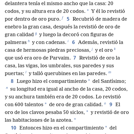
delantera tenía el mismo ancho que la casa: 20
*
codos, y su altura era de 20 codos.
Y él lo revistió
f
5
por dentro de oro puro.
Recubrió de madera de
enebro la gran casa, después la revistió de oro de
g
gran calidad
y luego la decoró con figuras de
h
i
6
palmeras
y con cadenas.
Además, revistió la
j
k
casa de hermosas piedras preciosas,
y el oro
7
que usó era oro de Parvaim.
Revistió de oro la
casa, las vigas, los umbrales, sus paredes y sus
l
m
puertas;
y talló querubines en las paredes.
8
*
Luego hizo el compartimiento
del Santísimo;
n
su longitud era igual al ancho de la casa, 20 codos,
y su anchura también era de 20 codos. Lo revistió
o
9
*
con 600 talentos
de oro de gran calidad.
El
*
oro de los clavos pesaba 50 siclos,
y revistió de oro
*
las habitaciones de la azotea.
10
*
Entonces hizo en el compartimiento
del