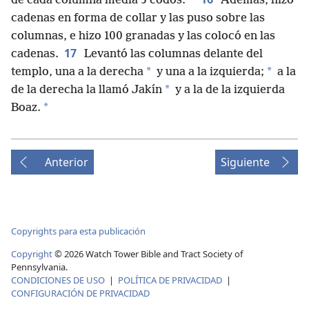
de cada columna medía 5 codos.
Además, hizo
cadenas en forma de collar y las puso sobre las
columnas, e hizo 100 granadas y las colocó en las
17
cadenas.
Levantó las columnas delante del
*
*
templo, una a la derecha
y una a la izquierda;
a la
*
de la derecha la llamó Jakín
y a la de la izquierda
*
Boaz.
Anterior
Siguiente
Copyrights para esta publicación
Copyright
©
2026
Watch Tower Bible and Tract Society of
Pennsylvania.
CONDICIONES DE USO
|
POLÍTICA DE PRIVACIDAD
|
CONFIGURACIÓN DE PRIVACIDAD