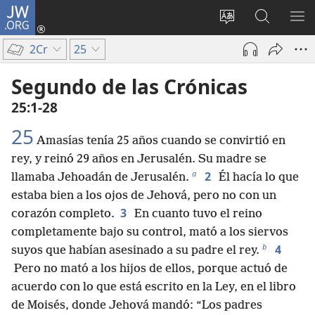
JW.ORG
Iniciar
sesión
Cambiar
Búsqueda
MO
(abre
idioma
en
ME
2Cr
25
una
del sitio
jw.org
nueva
Segundo de las Crónicas
ventana)
25:1-28
25
Amasías tenía 25 años cuando se convirtió en
rey, y reinó 29 años en Jerusalén. Su madre se
a
2
llamaba Jehoadán de Jerusalén.
Él hacía lo que
estaba bien a los ojos de Jehová, pero no con un
3
corazón completo.
En cuanto tuvo el reino
completamente bajo su control, mató a los siervos
b
4
suyos que habían asesinado a su padre el rey.
Pero no mató a los hijos de ellos, porque actuó de
acuerdo con lo que está escrito en la Ley, en el libro
de Moisés, donde Jehová mandó: “Los padres