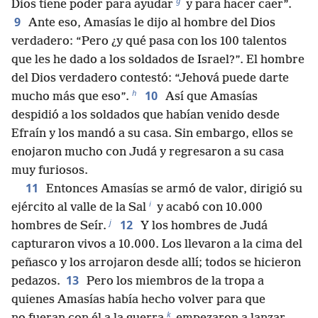
g
Dios tiene poder para ayudar
y para hacer caer”.
9
Ante eso, Amasías le dijo al hombre del Dios
verdadero: “Pero ¿y qué pasa con los 100 talentos
que les he dado a los soldados de Israel?”. El hombre
del Dios verdadero contestó: “Jehová puede darte
h
10
mucho más que eso”.
Así que Amasías
despidió a los soldados que habían venido desde
Efraín y los mandó a su casa. Sin embargo, ellos se
enojaron mucho con Judá y regresaron a su casa
muy furiosos.
11
Entonces Amasías se armó de valor, dirigió su
i
ejército al valle de la Sal
y acabó con 10.000
j
12
hombres de Seír.
Y los hombres de Judá
capturaron vivos a 10.000. Los llevaron a la cima del
peñasco y los arrojaron desde allí; todos se hicieron
13
pedazos.
Pero los miembros de la tropa a
quienes Amasías había hecho volver para que
k