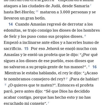
no fueran con él a la guerra
empezaron a lanzar
l
ataques a las ciudades de Judá, desde Samaria
m
hasta Bet-Horón;
mataron a 3.000 personas y se
llevaron un gran botín.
14
Cuando Amasías regresó de derrotar a los
edomitas, se trajo consigo los dioses de los hombres
n
de Seír y los puso como sus propios dioses.
Empezó a inclinarse ante ellos y a hacerles humo de
15
sacrificio.
Por eso Jehová se enojó mucho con
Amasías y le envió un profeta que le dijo: “¿Por qué
sigues a los dioses de ese pueblo, esos dioses que
o
16
no salvaron a su propia gente de tus manos?”.
Mientras le estaba hablando, el rey le dijo: “¿Acaso
p
te nombramos consejero del rey?
¡Para de hablar!
q
¿O quieres que te maten?”. Entonces el profeta
paró, pero antes dijo: “Sé que Dios ha decidido
acabar contigo, porque has hecho esto y no has
r
escuchado mi consejo”.