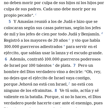
no deben morir por culpa de sus hijos ni los hijos por
culpa de sus padres. Cada uno debe morir por su
c
propio pecado”.
5
Y Amasías reunió a los de Judá e hizo que se
colocaran según sus casas paternas, según los jefes
d
de mil y los jefes de cien por todo Judá y Benjamín.
e
Registró a los mayores de 20 años
y vio que había
*
300.000 guerreros adiestrados
para servir en el
ejército, que sabían usar la lanza y el escudo grande.
6
Además, contrató 100.000 guerreros poderosos
7
*
de Israel por 100 talentos
de plata.
Pero un
hombre del Dios verdadero vino a decirle: “Oh, rey,
no dejes que el ejército de Israel vaya contigo,
f
porque Jehová no está con Israel,
no está con
8
ninguno de los efraimitas.
Ve tú solo, actúa y sé
valiente en la batalla. Porque, si no lo haces, el Dios
verdadero puede hacerte caer ante el enemigo, pues