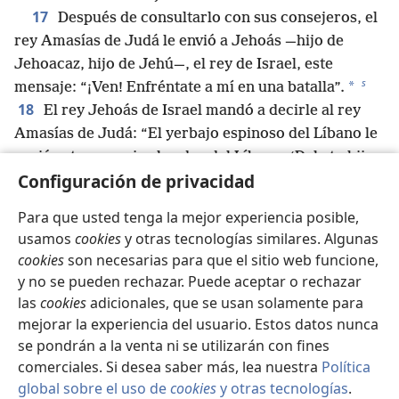
17
Después de consultarlo con sus consejeros, el
rey Amasías de Judá le envió a Jehoás —hijo de
Jehoacaz, hijo de Jehú—, el rey de Israel, este
s
*
mensaje: “¡Ven! Enfréntate a mí en una batalla”.
18
El rey Jehoás de Israel mandó a decirle al rey
Amasías de Judá: “El yerbajo espinoso del Líbano le
envió este mensaje al cedro del Líbano: ‘Dale tu hija a
Configuración de privacidad
mi hijo como esposa’. Pero vino un animal salvaje del
19
Líbano y pisoteó al yerbajo espinoso.
Tú has
Para que usted tenga la mejor experiencia posible,
t
*
dicho: ‘¡Mira! Yo derroté
a Edom’.
Por eso tu
usamos
cookies
y otras tecnologías similares. Algunas
corazón se ha vuelto arrogante y quiere recibir
cookies
son necesarias para que el sitio web funcione,
*
gloria. Pero ahora quédate en tu casa.
¿Para qué
y no se pueden rechazar. Puede aceptar o rechazar
vas a provocar una desgracia y arrastrar a Judá
las
cookies
adicionales, que se usan solamente para
contigo cuando caigas?”.
mejorar la experiencia del usuario. Estos datos nunca
u
20
Pero Amasías no hizo caso,
pues esa era la
se pondrán a la venta ni se utilizarán con fines
voluntad del Dios verdadero, quien quiso
comerciales. Si desea saber más, lea nuestra
Política
v
global sobre el uso de
cookies
y otras tecnologías
.
entregarlos en manos del enemigo
por haber