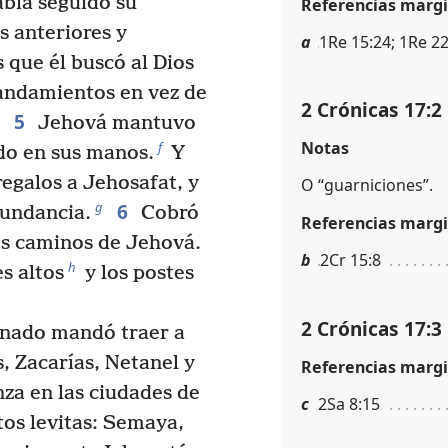
abía seguido su
Referencias margi
 anteriores y
a
1Re 15:24; 1Re 2
 que él buscó al Dios
ndamientos en vez de
2 Crónicas 17:2
5
Jehová mantuvo
Notas
f
do en sus manos.
Y
egalos a Jehosafat, y
O “guarniciones”.
6
g
bundancia.
Cobró
Referencias margi
los caminos de Jehová.
b
2Cr 15:8
h
s altos
y los postes
2 Crónicas 17:3
einado mandó traer a
, Zacarías, Netanel y
Referencias margi
za en las ciudades de
c
2Sa 8:15
tos levitas: Semaya,