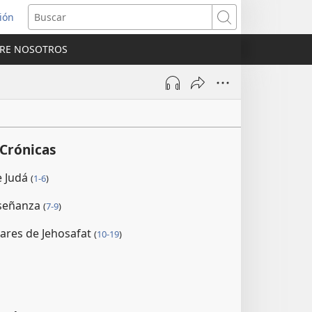
sión
Buscar
RE NOSOTROS
a
na)
 Crónicas
e Judá
(
1-6
)
señanza
(
7-9
)
tares de Jehosafat
(
10-19
)