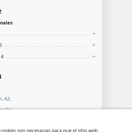
2
nales
6
 4
4
n. A2
.
nales
11-13
s
cookies
son necesarias para que el sitio web