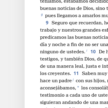
teníamos, estábamos decididos
buenas noticias de Dios, sino
g
pues llegamos a amarlos m
9
Seguro que recuerdan, h
trabajo y nuestros grandes es
predicamos las buenas noticia
día y noche a fin de no ser u
10
i
ninguno de ustedes.
De h
testigos, y también Dios, de
de una manera leal, justa e in
11
los creyentes.
Saben muy b
j
hace un padre
con sus hijos, 
*
aconsejábamos,
los consolá
testimonio a cada uno de ust
siguieran andando de una man