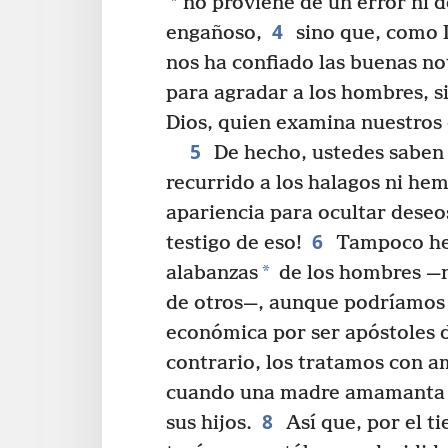
*
no proviene de un error ni d
4
engañoso,
sino que, como 
nos ha confiado las buenas no
para agradar a los hombres, s
Dios, quien examina nuestros
5
De hecho, ustedes saben
recurrido a los halagos ni he
apariencia para ocultar deseo
6
testigo de eso!
Tampoco he
*
alabanzas
de los hombres —ni
de otros—, aunque podríamos 
económica por ser apóstoles d
contrario, los tratamos con 
cuando una madre amamanta y
8
sus hijos.
Así que, por el ti