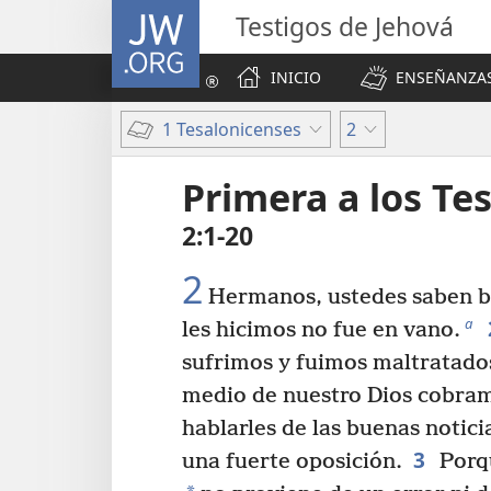
JW.ORG
Testigos de Jehová
INICIO
ENSEÑANZAS
1 Tesalonicenses
2
Primera a los Te
2:1-20
2
Hermanos, ustedes saben bi
a
les hicimos no fue en vano.
sufrimos y fuimos maltratados
medio de nuestro Dios cobram
hablarles de las buenas notici
3
una fuerte oposición.
Porq