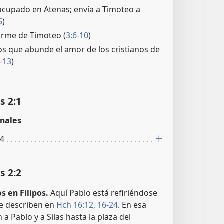
ocupado en Atenas; envía a Timoteo a
5
)
orme de Timoteo (
3:6-10
)
ios que abunde el amor de los cristianos de
-13
)
s 2:1
nales
:4
s 2:2
 en Filipos.
Aquí Pablo está refiriéndose
se describen en
Hch 16:12,
16-24
. En esa
a Pablo y a Silas hasta la plaza del