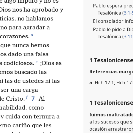
e algo impuro y no es
Pablo espera pre
Dios nos ha aprobado y
Tesalónica (
3:1-
ticias, no hablamos
El consolador inf
ino para agradar a
Pablo le pide a D
d
Tesalónica (
3:11
 corazones.
 que nunca hemos
mos dado una falsa
1 Tesalonicense
e
s codiciosos.
¡Dios es
Referencias margi
mos buscado las
 las de ustedes ni las
a
Hch 17:1; Hch 17
ser una carga
7
f
e Cristo.
Al
1 Tesalonicense
amabilidad, como
fuimos maltratados
 cuida con ternura a
a los sucesos que 
erno cariño que les
ocasión arrastraron 