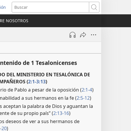
sión
Buscar
RE NOSOTROS
a
na)
ntenido de 1 Tesalonicenses
DO DEL MINISTERIO EN TESALÓNICA DE
OMPAÑEROS (
2:1-3:13
)
erio de Pablo a pesar de la oposición (
2:1-4
)
mabilidad a sus hermanos en la fe (
2:5-12
)
s aceptan la palabra de Dios y aguantan la
ente de su propio país” (
2:13-16
)
os deseos de ver a sus hermanos de
-20
)