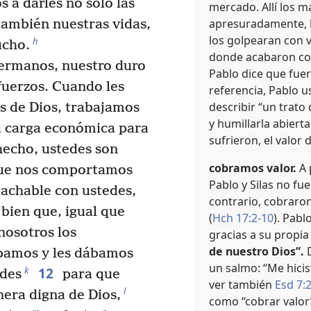
 a darles no solo las
mercado. Allí los m
apresuradamente, l
 también nuestras vidas,
los golpearan con v
h
ucho.
donde acabaron con
ermanos, nuestro duro
Pablo dice que fue
fuerzos. Cuando les
referencia, Pablo 
describir “un trato
s de Dios, trabajamos
y humillarla abiert
na carga económica para
sufrieron, el valor 
echo, ustedes son
cobramos valor.
A 
 que nos comportamos
Pablo y Silas no fu
tachable con ustedes,
contrario, cobraron
ien que, igual que
(
Hch 17:2-10
). Pab
nosotros los
gracias a su propia
de nuestro Dios”.
D
bamos y les dábamos
un salmo: “Me hicis
12
k
edes
para que
ver también
Esd 7:
l
era digna de Dios,
como “cobrar valor”