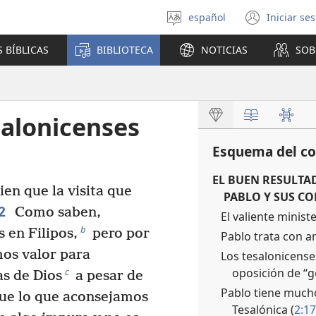
español
Iniciar se
Seleccionar
(abre
idioma
una
 BÍBLICAS
BIBLIOTECA
NOTICIAS
SOB
nuev
venta
salonicenses
Esquema del co
EL BUEN RESULTA
en que la visita que
PABLO Y SUS C
2
Como saben,
El valiente minist
b
 en Filipos,
pero por
Pablo trata con a
os valor para
Los tesalonicense
oposición de “g
c
as de Dios
a pesar de
Pablo tiene much
ue lo que aconsejamos
Tesalónica (
2:17