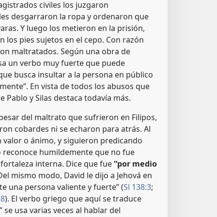
agistrados civiles los juzgaron
es desgarraron la ropa y ordenaron que
aras. Y luego los metieron en la prisión,
 los pies sujetos en el cepo. Con razón
ron maltratados. Según una obra de
usa un verbo muy fuerte que puede
 que busca insultar a la persona en público
amente”. En vista de todos los abusos que
de Pablo y Silas destaca todavía más.
pesar del maltrato que sufrieron en Filipos,
eron cobardes ni se echaron para atrás. Al
 valor o ánimo, y siguieron predicando
lo reconoce humildemente que no fue
 fortaleza interna. Dice que fue
“por medio
el mismo modo, David le dijo a Jehová en
te una persona valiente y fuerte” (
Sl 138:3
;
28
). El verbo griego que aquí se traduce
 se usa varias veces al hablar del