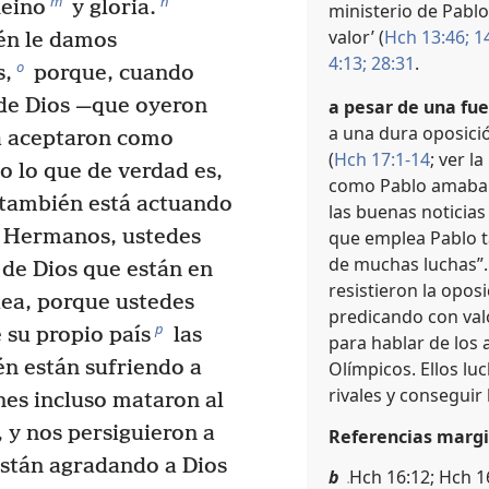
m
n
Reino
y gloria.
ministerio de Pablo
valor’ (
Hch 13:46;
14
én le damos
4:13;
28:31
.
o
s,
porque, cuando
 de Dios —que oyeron
a pesar de una fue
a una dura oposici
a aceptaron como
(
Hch 17:1-14
; ver la
 lo que de verdad es,
como Pablo amaba e
 también está actuando
las buenas noticias 
Hermanos, ustedes
que emplea Pablo t
de muchas luchas”. 
 de Dios que están en
resistieron la opos
dea, porque ustedes
predicando con val
p
 su propio país
las
para hablar de los 
én están sufriendo a
Olímpicos. Ellos lu
rivales y conseguir l
es incluso mataron al
, y nos persiguieron a
Referencias margi
stán agradando a Dios
b
Hch 16:12; Hch 1