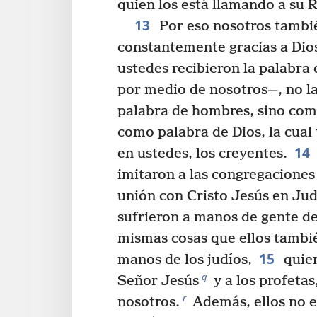
quien los está llamando a su 
13
Por eso nosotros tambi
constantemente gracias a Dio
ustedes recibieron la palabra
por medio de nosotros—, no l
palabra de hombres, sino como
como palabra de Dios, la cual
14
en ustedes, los creyentes.
imitaron a las congregaciones
unión con Cristo Jesús en Ju
sufrieron a manos de gente de
mismas cosas que ellos tambi
15
manos de los judíos,
quien
q
Señor Jesús
y a los profetas
r
nosotros.
Además, ellos no e