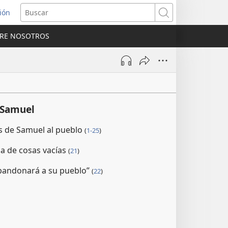
sión
Buscar
RE NOSOTROS
a
na)
 Samuel
s de Samuel al pueblo
(
1-25
)
ca de cosas vacías
(
21
)
bandonará a su pueblo”
(
22
)