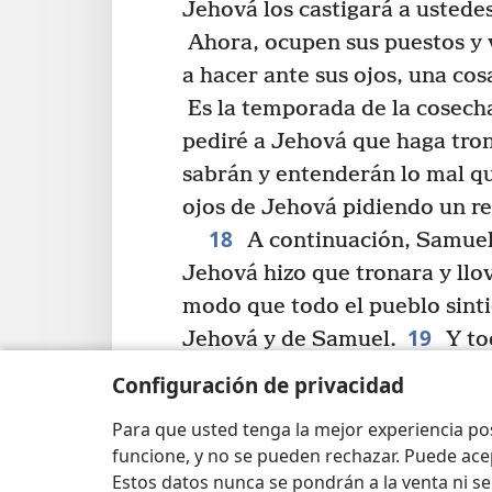
Jehová los castigará a ustedes
Ahora, ocupen sus puestos y 
a hacer ante sus ojos, una cos
Es la temporada de la cosecha
pediré a Jehová que haga tron
sabrán y entenderán lo mal qu
ojos de Jehová pidiendo un re
18
A continuación, Samuel 
Jehová hizo que tronara y llov
modo que todo el pueblo sin
19
Jehová y de Samuel.
Y tod
Samuel: “Órale a Jehová tu Di
Configuración de privacidad
i
tus siervos,
porque no quere
Para que usted tenga la mejor experiencia p
hemos añadido a todos nuestr
funcione, y no se pueden rechazar. Puede ace
de pedir un rey”.
Estos datos nunca se pondrán a la venta ni se