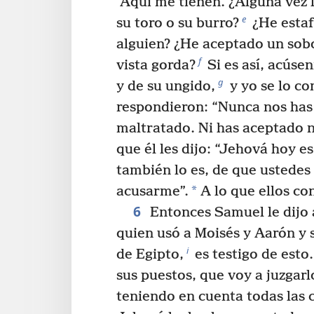
Aquí me tienen. ¿Alguna vez l
e
su toro o su burro?
¿He estaf
alguien? ¿He aceptado un sob
f
vista gorda?
Si es así, acúse
g
y de su ungido,
y yo se lo c
respondieron: “Nunca nos has
maltratado. Ni has aceptado n
que él les dijo: “Jehová hoy es
también lo es, de que ustedes
*
acusarme”.
A lo que ellos con
6
Entonces Samuel le dijo 
quien usó a Moisés y Aarón y 
i
de Egipto,
es testigo de esto.
sus puestos, que voy a juzgar
teniendo en cuenta todas las 