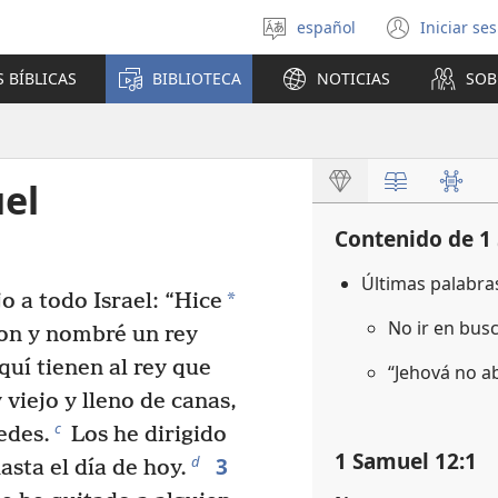
español
Iniciar se
Seleccionar
(abre
idioma
una
 BÍBLICAS
BIBLIOTECA
NOTICIAS
SOB
nuev
venta
el
Contenido de 1
Últimas palabra
*
o a todo Israel: “Hice
No ir en bus
ron y nombré un rey
quí tienen al rey que
“Jehová no a
 viejo y lleno de canas,
c
edes.
Los he dirigido
1 Samuel 12:1
3
d
sta el día de hoy.