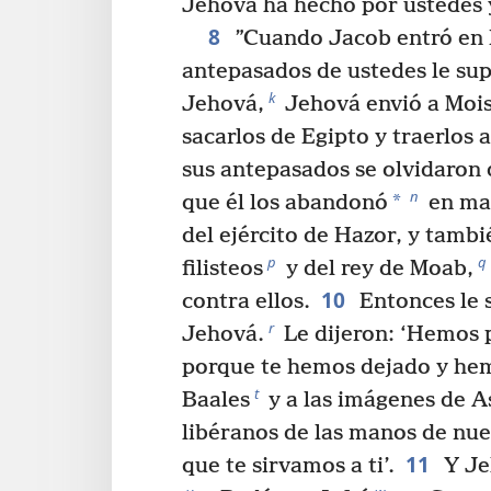
Jehová ha hecho por ustedes 
8
”Cuando Jacob entró en 
antepasados de ustedes le sup
k
Jehová,
Jehová envió a Moi
sacarlos de Egipto y traerlos a
sus antepasados se olvidaron 
n
*
que él los abandonó
en man
del ejército de Hazor, y tamb
p
q
filisteos
y del rey de Moab,
10
contra ellos.
Entonces le 
r
Jehová.
Le dijeron: ‘Hemos 
porque te hemos dejado y hem
t
Baales
y a las imágenes de A
libéranos de las manos de nu
11
que te sirvamos a ti’.
Y Je