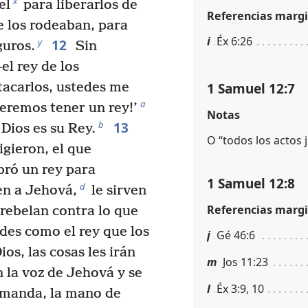
x
el
para liberarlos de
Referencias margi
e los rodeaban, para
i
Éx 6:26
12
y
guros.
Sin
el rey de los
1 Samuel 12:7
acarlos, ustedes me
a
ueremos tener un rey!’
Notas
13
b
Dios es su Rey.
O “todos los actos j
igieron, el que
bró un rey para
1 Samuel 12:8
d
en a Jehová,
le sirven
Referencias margi
 rebelan contra lo que
des como el rey que los
j
Gé 46:6
os, las cosas les irán
m
Jos 11:23
 la voz de Jehová y se
l
Éx 3:9, 10
 manda, la mano de