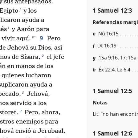
y sus antepasados.
1 Samuel 12:3
j
Egipto
y los
licaron ayuda a
Referencias margi
l
sés
y Aarón para
e
Nú 16:15
9
m
 vivir aquí.
Pero
f
Dt 16:19
de Jehová su Dios, así
o
os de Sísara,
el jefe
g
1Sa 9:16, 17; 1Sa
ién en manos de los
h
Éx 22:4; Le 6:4
quienes lucharon
suplicaron ayuda a
1 Samuel 12:5
s
pecado,
Jehová,
Notas
os servido a los
u
storet.
Pero, ahora,
Lit. “no han encon
estros enemigos para
hová envió a Jerubaal,
1 Samuel 12:6