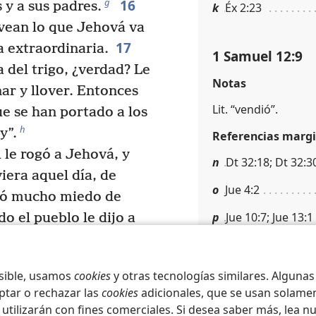
16
g
 y a sus padres.
k
Éx 2:23
vean lo que Jehová va
17
a extraordinaria.
1 Samuel 12:9
 del trigo, ¿verdad? Le
Notas
ar y llover. Entonces
Lit. “vendió”.
e se han portado a los
h
y”.
Referencias margi
le rogó a Jehová, y
n
Dt 32:18; Dt 32:30
iera aquel día, de
o
Jue 4:2
tió mucho miedo de
p
Jue 10:7; Jue 13:1
o el pueblo le dijo a
os a favor de nosotros,
q
Jue 3:12
mos morir, porque
osible, usamos
cookies
y otras tecnologías similares. Alguna
os pecados la maldad
1 Samuel 12:10
ptar o rechazar las
cookies
adicionales, que se usan solamen
 utilizarán con fines comerciales. Si desea saber más, lea n