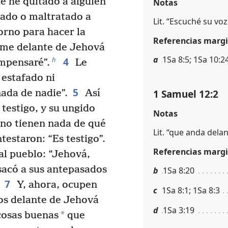
e he quitado a alguien
Notas
ado o maltratado a
Lit. “Escuché su voz
orno para hacer la
Referencias margi
nme delante de Jehová
a
1Sa 8:5; 1Sa 10:2
4
h
ompensaré”.
Le
 estafado ni
5
1 Samuel 12:2
ada de nadie”.
Así
 testigo, y su ungido
Notas
 no tienen nada de qué
Lit. “que anda dela
testaron: “Es testigo”.
Referencias margi
al pueblo: “Jehová,
sacó a sus antepasados
b
1Sa 8:20
7
Y, ahora, ocupen
c
1Sa 8:1; 1Sa 8:3
los delante de Jehová
d
1Sa 3:19
*
cosas buenas
que