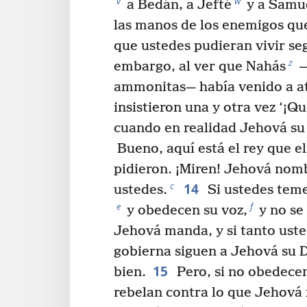
v
w
a Bedán, a Jefté
y a Samu
las manos de los enemigos qu
que ustedes pudieran vivir se
z
embargo, al ver que Nahás
—
ammonitas— había venido a at
insistieron una y otra vez ‘¡Q
cuando en realidad Jehová su 
Bueno, aquí está el rey que el
pidieron. ¡Miren! Jehová nom
14
c
ustedes.
Si ustedes tem
e
f
y obedecen su voz,
y no se
Jehová manda, y si tanto uste
gobierna siguen a Jehová su Di
15
bien.
Pero, si no obedecen
rebelan contra lo que Jehová