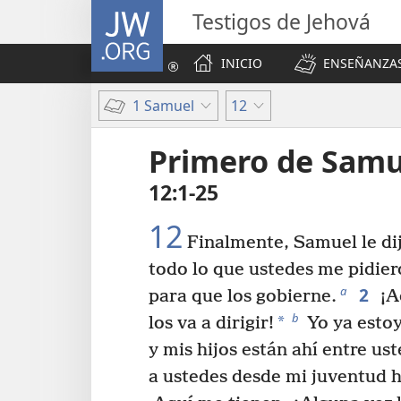
JW.ORG
Testigos de Jehová
INICIO
ENSEÑANZAS
1 Samuel
12
Primero de Samu
12:1-25
12
Finalmente, Samuel le dij
todo lo que ustedes me pidie
2
a
para que los gobierne.
¡A
b
*
los va a dirigir!
Yo ya estoy
y mis hijos están ahí entre ust
a ustedes desde mi juventud ha