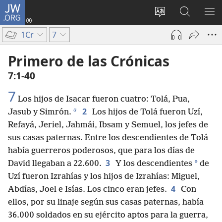
JW.ORG
Iniciar
sesión
Cambiar
Búsqueda
MO
(abre
idioma
en
ME
1Cr
7
una
del sitio
jw.org
nueva
Primero de las Crónicas
ventana)
7:1-40
7
Los hijos de Isacar fueron cuatro: Tolá, Pua,
a
2
Jasub y Simrón.
Los hijos de Tolá fueron Uzí,
Refayá, Jeriel, Jahmái, Ibsam y Semuel, los jefes de
sus casas paternas. Entre los descendientes de Tolá
había guerreros poderosos, que para los días de
3
*
David llegaban a 22.600.
Y los descendientes
de
Uzí fueron Izrahías y los hijos de Izrahías: Miguel,
4
Abdías, Joel e Isías. Los cinco eran jefes.
Con
ellos, por su linaje según sus casas paternas, había
36.000 soldados en su ejército aptos para la guerra,