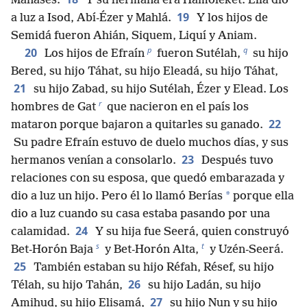
Manasés.
Y su hermana era Hamoléket. Ella dio
19
a luz a Isod, Abí-Ézer y Mahlá.
Y los hijos de
Semidá fueron Ahián, Siquem, Liquí y Aniam.
p
q
20
Los hijos de Efraín
fueron Sutélah,
su hijo
Bered, su hijo Táhat, su hijo Eleadá, su hijo Táhat,
21
su hijo Zabad, su hijo Sutélah, Ézer y Elead. Los
r
hombres de Gat
que nacieron en el país los
22
mataron porque bajaron a quitarles su ganado.
Su padre Efraín estuvo de duelo muchos días, y sus
23
hermanos venían a consolarlo.
Después tuvo
relaciones con su esposa, que quedó embarazada y
*
dio a luz un hijo. Pero él lo llamó Berías
porque ella
dio a luz cuando su casa estaba pasando por una
24
calamidad.
Y su hija fue Seerá, quien construyó
s
t
Bet-Horón Baja
y Bet-Horón Alta,
y Uzén-Seerá.
25
También estaban su hijo Réfah, Résef, su hijo
26
Télah, su hijo Tahán,
su hijo Ladán, su hijo
27
Amihud, su hijo Elisamá,
su hijo Nun y su hijo