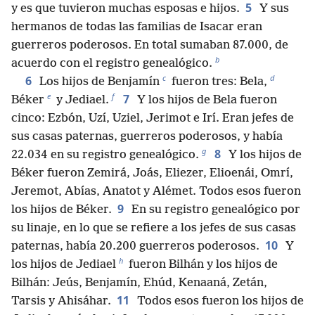
5
y es que tuvieron muchas esposas e hijos.
Y sus
hermanos de todas las familias de Isacar eran
guerreros poderosos. En total sumaban 87.000, de
b
acuerdo con el registro genealógico.
c
d
6
Los hijos de Benjamín
fueron tres: Bela,
e
f
7
Béker
y Jediael.
Y los hijos de Bela fueron
cinco: Ezbón, Uzí, Uziel, Jerimot e Irí. Eran jefes de
sus casas paternas, guerreros poderosos, y había
g
8
22.034 en su registro genealógico.
Y los hijos de
Béker fueron Zemirá, Joás, Eliezer, Elioenái, Omrí,
Jeremot, Abías, Anatot y Alémet. Todos esos fueron
9
los hijos de Béker.
En su registro genealógico por
su linaje, en lo que se refiere a los jefes de sus casas
10
paternas, había 20.200 guerreros poderosos.
Y
h
los hijos de Jediael
fueron Bilhán y los hijos de
Bilhán: Jeús, Benjamín, Ehúd, Kenaaná, Zetán,
11
Tarsis y Ahisáhar.
Todos esos fueron los hijos de