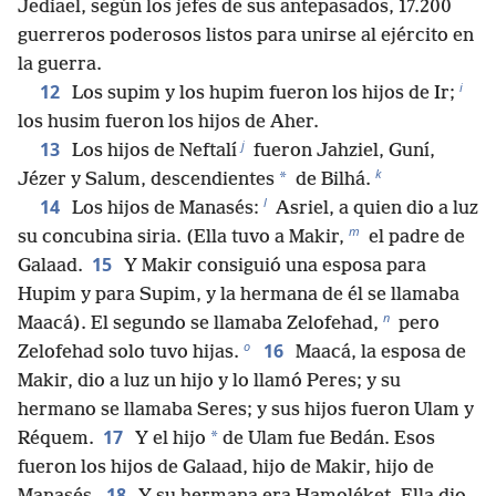
Jediael, según los jefes de sus antepasados, 17.200
guerreros poderosos listos para unirse al ejército en
la guerra.
i
12
Los supim y los hupim fueron los hijos de Ir;
los husim fueron los hijos de Aher.
j
13
Los hijos de Neftalí
fueron Jahziel, Guní,
k
*
Jézer y Salum, descendientes
de Bilhá.
l
14
Los hijos de Manasés:
Asriel, a quien dio a luz
m
su concubina siria. (Ella tuvo a Makir,
el padre de
15
Galaad.
Y Makir consiguió una esposa para
Hupim y para Supim, y la hermana de él se llamaba
n
Maacá). El segundo se llamaba Zelofehad,
pero
o
16
Zelofehad solo tuvo hijas.
Maacá, la esposa de
Makir, dio a luz un hijo y lo llamó Peres; y su
hermano se llamaba Seres; y sus hijos fueron Ulam y
17
*
Réquem.
Y el hijo
de Ulam fue Bedán. Esos
fueron los hijos de Galaad, hijo de Makir, hijo de
18