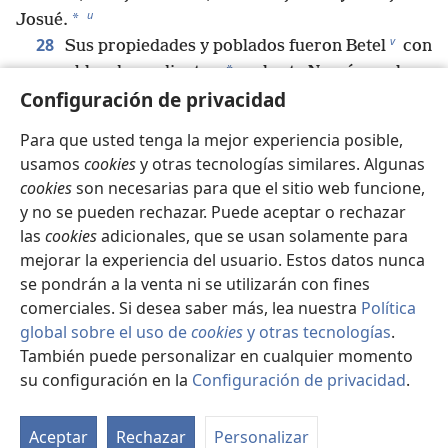
u
*
Josué.
v
28
Sus propiedades y poblados fueron Betel
con
*
sus pueblos dependientes,
y al este Naarán, y al
Configuración de privacidad
oeste Guézer con sus pueblos dependientes, y
Siquem con sus pueblos dependientes, hasta llegar a
Para que usted tenga la mejor experiencia posible,
29
*
Ayyá
con sus pueblos dependientes;
y, al lado
usamos
cookies
y otras tecnologías similares. Algunas
w
de los descendientes de Manasés, Bet-Seán
con sus
cookies
son necesarias para que el sitio web funcione,
x
pueblos dependientes, Taanac
con sus pueblos
y no se pueden rechazar. Puede aceptar o rechazar
y
dependientes, Meguidó
con sus pueblos
las
cookies
adicionales, que se usan solamente para
z
dependientes y Dor
con sus pueblos dependientes.
mejorar la experiencia del usuario. Estos datos nunca
En estos vivieron los descendientes de José hijo de
se pondrán a la venta ni se utilizarán con fines
Israel.
comerciales. Si desea saber más, lea nuestra
Política
30
global sobre el uso de
cookies
y otras tecnologías
.
*
Los hijos de Aser fueron Imná,
Isvá, Isví y
También puede personalizar en cualquier momento
a
b
31
Berías,
y la hermana de ellos era Sérah.
Los
su configuración en la
Configuración de privacidad
.
hijos de Berías fueron Héber y Malkiel, que fue el
Se
32
padre de Birzayit.
Héber fue padre de Jaflet,
d
33
Aceptar
Rechazar
Personalizar
Somer y Hotam, y de Súa, la hermana de ellos.
es