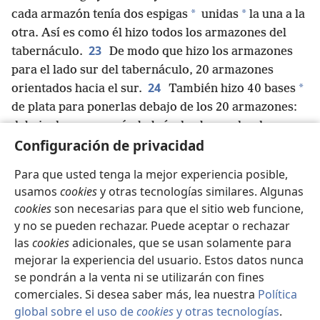
*
*
cada armazón tenía dos espigas
unidas
la una a la
otra. Así es como él hizo todos los armazones del
23
tabernáculo.
De modo que hizo los armazones
para el lado sur del tabernáculo, 20 armazones
24
*
orientados hacia el sur.
También hizo 40 bases
de plata para ponerlas debajo de los 20 armazones:
debajo de un armazón habría dos bases donde se
Configuración de privacidad
encajarían sus dos espigas, y debajo de los demás
armazones también habría dos bases donde se
Para que usted tenga la mejor experiencia posible,
l
25
encajarían sus dos espigas.
Y, para el otro lado
usamos
cookies
y otras tecnologías similares. Algunas
del tabernáculo, el lado norte, hizo 20 armazones.
cookies
son necesarias para que el sitio web funcione,
26
También les hizo 40 bases de plata: debajo de un
y no se pueden rechazar. Puede aceptar o rechazar
armazón habría dos bases, y debajo de los demás
las
cookies
adicionales, que se usan solamente para
armazones también habría dos bases.
mejorar la experiencia del usuario. Estos datos nunca
27
Para la parte de atrás del tabernáculo, que
se pondrán a la venta ni se utilizarán con fines
estaba orientada hacia el oeste, hizo seis armazones.
comerciales. Si desea saber más, lea nuestra
Política
m
28
global sobre el uso de
cookies
y otras tecnologías
.
Además, hizo dos armazones que cumplían la