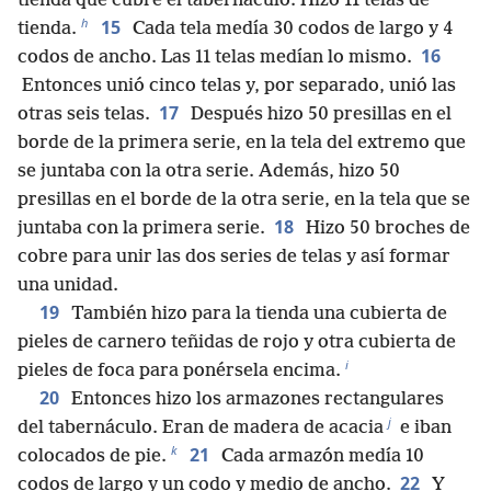
tienda que cubre el tabernáculo. Hizo 11 telas de
h
15
tienda.
Cada tela medía 30 codos de largo y 4
16
codos de ancho. Las 11 telas medían lo mismo.
Entonces unió cinco telas y, por separado, unió las
17
otras seis telas.
Después hizo 50 presillas en el
borde de la primera serie, en la tela del extremo que
se juntaba con la otra serie. Además, hizo 50
presillas en el borde de la otra serie, en la tela que se
18
juntaba con la primera serie.
Hizo 50 broches de
cobre para unir las dos series de telas y así formar
una unidad.
19
También hizo para la tienda una cubierta de
pieles de carnero teñidas de rojo y otra cubierta de
i
pieles de foca para ponérsela encima.
20
Entonces hizo los armazones rectangulares
j
del tabernáculo. Eran de madera de acacia
e iban
k
21
colocados de pie.
Cada armazón medía 10
22
codos de largo y un codo y medio de ancho.
Y