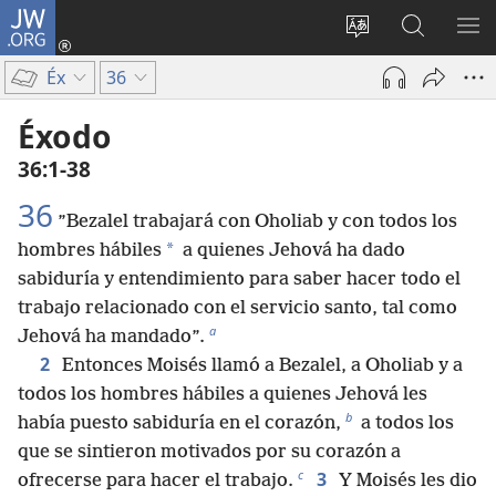
JW.ORG
Iniciar
sesión
Cambiar
Búsqueda
MO
(abre
idioma
en
ME
Éx
36
una
del sitio
jw.org
nueva
Éxodo
ventana)
36:1-38
36
”Bezalel trabajará con Oholiab y con todos los
*
hombres hábiles
a quienes Jehová ha dado
sabiduría y entendimiento para saber hacer todo el
trabajo relacionado con el servicio santo, tal como
a
Jehová ha mandado”.
2
Entonces Moisés llamó a Bezalel, a Oholiab y a
todos los hombres hábiles a quienes Jehová les
b
había puesto sabiduría en el corazón,
a todos los
que se sintieron motivados por su corazón a
c
3
ofrecerse para hacer el trabajo.
Y Moisés les dio