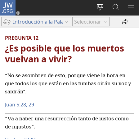
JW.ORG
Iniciar
sesión
Cambiar
Búsqueda
MO
(abre
idioma
en
ME
Introducción a la Palabra de Dios
Seleccionar
una
del sitio
jw.org
nueva
PREGUNTA 12
ventana)
¿Es posible que los muertos
vuelvan a vivir?
“No se asombren de esto, porque viene la hora en
que todos los que están en las tumbas oirán su voz y
saldrán”.
Juan 5:28, 29
“Va a haber una resurrección tanto de justos como
de injustos”.