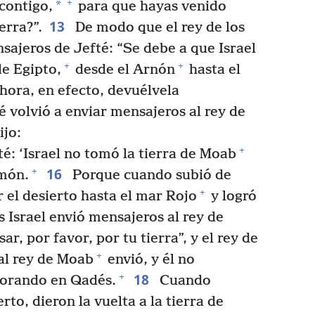
+
*
contigo,
para que hayas venido
13
erra?”.
De modo que el rey de los
sajeros de Jefté: “Se debe a que Israel
+
+
e Egipto,
desde el Arnón
hasta el
hora, en efecto, devuélvela
 volvió a enviar mensajeros al rey de
ijo:
+
té: ‘Israel no tomó la tierra de Moab
16
+
mmón.
Porque cuando subió de
+
 el desierto hasta el mar Rojo
y logró
 Israel envió mensajeros al rey de
r, por favor, por tu tierra”, y el rey de
+
al rey de Moab
envió, y él no
18
+
morando en Qadés.
Cuando
to, dieron la vuelta a la tierra de