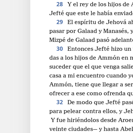
28
Y el rey de los hijos d
Jefté que este le había enviad
29
El espíritu de Jehová a
pasar por Galaad y Manasés, y
Mizpé de Galaad pasó adelant
30
Entonces Jefté hizo un
das a los hijos de Ammón en 
suceder que el que venga sali
casa a mi encuentro cuando y
Ammón, tiene que llegar a se
ofrecer a ese como ofrenda q
32
De modo que Jefté pasó
para pelear contra ellos, y J
Y fue hiriéndolos desde Aroer
veinte ciudades— y hasta Ab