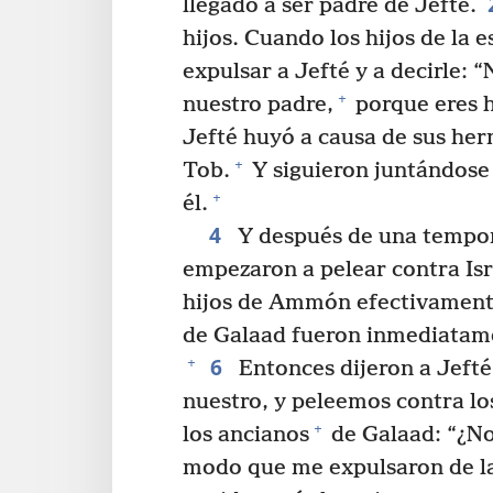
llegado a ser padre de Jefté.
hijos. Cuando los hijos de la 
expulsar a Jefté y a decirle: 
+
nuestro padre,
porque eres h
Jefté huyó a causa de sus her
+
Tob.
Y siguieron juntándose 
+
él.
4
Y después de una tempor
empezaron a pelear contra Isr
hijos de Ammón efectivamente
de Galaad fueron inmediatamen
6
+
Entonces dijeron a Jefté
nuestro, y peleemos contra l
+
los ancianos
de Galaad: “¿No
modo que me expulsaron de la