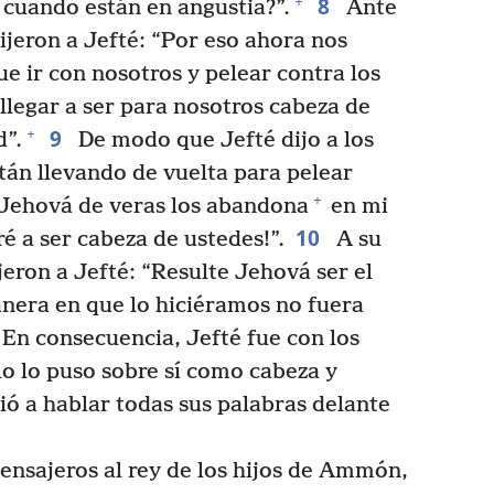
8
+
 cuando están en angustia?”.
Ante
ijeron a Jefté: “Por eso ahora nos
que ir con nosotros y pelear contra los
llegar a ser para nosotros cabeza de
9
+
d”.
De modo que Jefté dijo a los
tán llevando de vuelta para pelear
+
 Jehová de veras los abandona
en mi
10
ré a ser cabeza de ustedes!”.
A su
jeron a Jefté: “Resulte Jehová ser el
anera en que lo hiciéramos no fuera
En consecuencia, Jefté fue con los
lo lo puso sobre sí como cabeza y
ó a hablar todas sus palabras delante
nsajeros al rey de los hijos de Ammón,