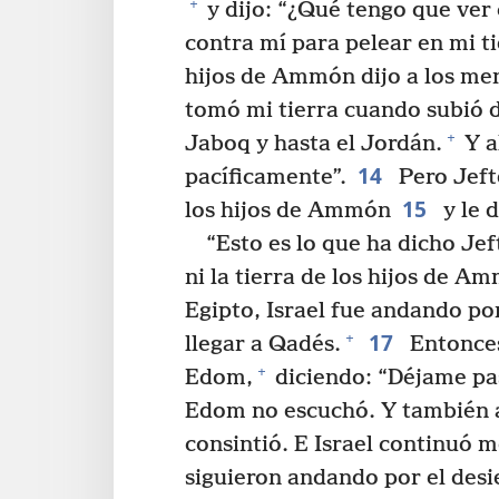
+
y dijo: “¿Qué tengo que ver 
contra mí para pelear en mi ti
hijos de Ammón dijo a los men
tomó mi tierra cuando subió d
+
Jaboq y hasta el Jordán.
Y a
14
pacíficamente”.
Pero Jefté
15
los hijos de Ammón
y le d
“Esto es lo que ha dicho Jef
ni la tierra de los hijos de A
Egipto, Israel fue andando por
17
+
llegar a Qadés.
Entonces
+
Edom,
diciendo: “Déjame pasa
Edom no escuchó. Y también 
consintió. E Israel continuó 
siguieron andando por el desier