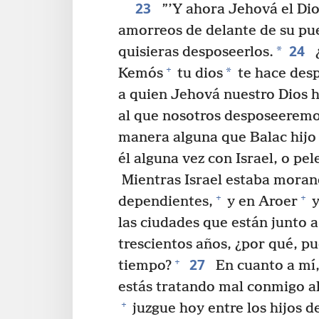
23
”’Y ahora Jehová el Dio
amorreos de delante de su pue
24
*
quisieras desposeerlos.
¿
+
*
Kemós
tu dios
te hace des
a quien Jehová nuestro Dios h
al que nosotros desposeeremo
manera alguna que Balac hijo 
él alguna vez con Israel, o pel
Mientras Israel estaba moran
+
+
dependientes,
y en Aroer
y
las ciudades que están junto 
trescientos años, ¿por qué, p
27
+
tiempo?
En cuanto a mí,
estás tratando mal conmigo al
+
juzgue hoy entre los hijos d