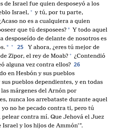
s de Israel fue quien desposeyó a los
+
blo Israel,
y tú, por tu parte,
Acaso no es a cualquiera a quien
*
poseer que tú desposees?
Y todo aquel
a desposeído de delante de nosotros es
25
+
*
s.
Y ahora, ¿eres tú mejor de
+
de Zipor, el rey de Moab?
¿Contendió
26
eó alguna vez contra ellos?
do en Hesbón y sus pueblos
 sus pueblos dependientes, y en todas
a las márgenes del Arnón por
ues, nunca los arrebataste durante aquel
 yo no he pecado contra ti, pero tú
 pelear contra mí. Que Jehová el Juez
e Israel y los hijos de Ammón’”.