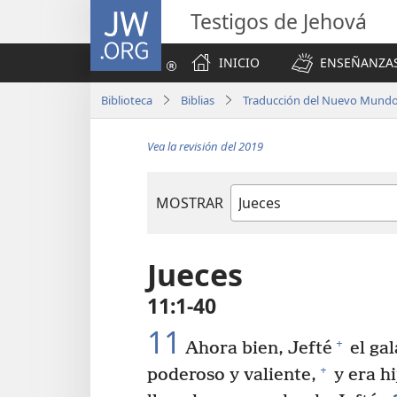
JW.ORG
Testigos de Jehová
INICIO
ENSEÑANZAS
Biblioteca
Biblias
Traducción del Nuevo Mundo 
Vea la revisión del 2019
MOSTRAR
Libro
de
la
Jueces
Biblia
11:1-40
11
+
Ahora bien, Jefté
el gal
+
poderoso y valiente,
y era hi