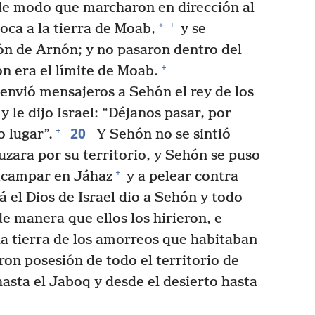
 de modo que marcharon en dirección al
+
*
toca a la tierra de Moab,
y se
ón de Arnón; y no pasaron dentro del
+
 era el límite de Moab.
 envió mensajeros a Sehón el rey de los
y le dijo Israel: “Déjanos pasar, por
20
+
o lugar”.
Y Sehón no se sintió
uzara por su territorio, y Sehón se puso
+
 acampar en Jáhaz
y a pelear contra
 el Dios de Israel dio a Sehón y todo
e manera que ellos los hirieron, e
la tierra de los amorreos que habitaban
on posesión de todo el territorio de
asta el Jaboq y desde el desierto hasta