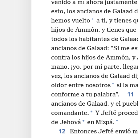
venido a mí ahora justamente
esto, los ancianos de Galaad d
+
hemos vuelto
a ti, y tienes 
hijos de Ammón, y tienes que 
todos los habitantes de Galaa
ancianos de Galaad: “Si me es
contra los hijos de Ammón, y
mano, ¡yo, por mi parte, llega
vez, los ancianos de Galaad di
+
oidor entre nosotros
si la m
11
+
conforme a tu palabra”.
ancianos de Galaad, y el pueb
+
comandante.
Y Jefté procedi
+
+
de Jehová
en Mizpá.
12
Entonces Jefté envió me