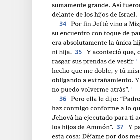
sumamente grande. Así fuero
delante de los hijos de Israel.
34
Por fin Jefté vino a Miz
su encuentro con toque de pan
era absolutamente la única hi
35
ni hija.
Y aconteció que, c
+
rasgar sus prendas de vestir
hecho que me doble, y tú mism
obligando a extrañamiento. Y y
+
no puedo volverme atrás”.
36
Pero ella le dijo: “Padr
haz conmigo conforme a lo que
Jehová ha ejecutado para ti a
37
los hijos de Ammón”.
Y pa
esta cosa: Déjame por dos mes