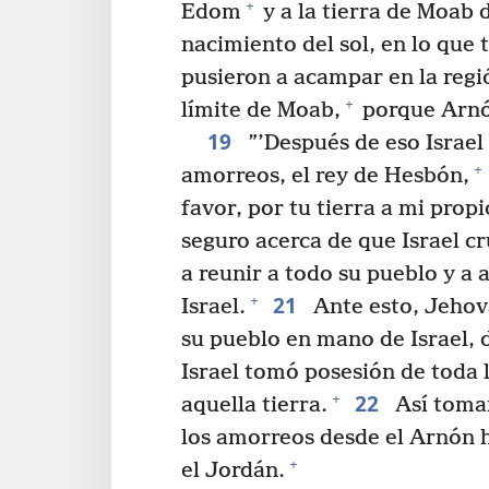
+
Edom
y a la tierra de Moab
nacimiento del sol, en lo que 
pusieron a acampar en la regi
+
límite de Moab,
porque Arnón
19
”’Después de eso Israel
+
amorreos, el rey de Hesbón,
favor, por tu tierra a mi propi
seguro acerca de que Israel cr
a reunir a todo su pueblo y a
21
+
Israel.
Ante esto, Jehová
su pueblo en mano de Israel, d
Israel tomó posesión de toda 
22
+
aquella tierra.
Así tomar
los amorreos desde el Arnón h
+
el Jordán.