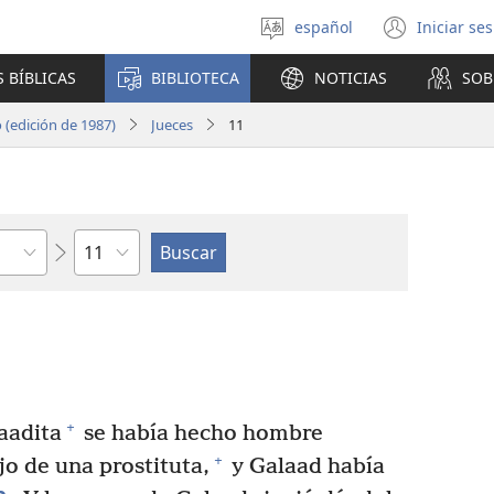
español
Iniciar se
Seleccionar
(abre
idioma
una
 BÍBLICAS
BIBLIOTECA
NOTICIAS
SOB
nuev
venta
(edición de 1987)
Jueces
11
Capítulo
+
aadita
se había hecho hombre
+
jo de una prostituta,
y Galaad había