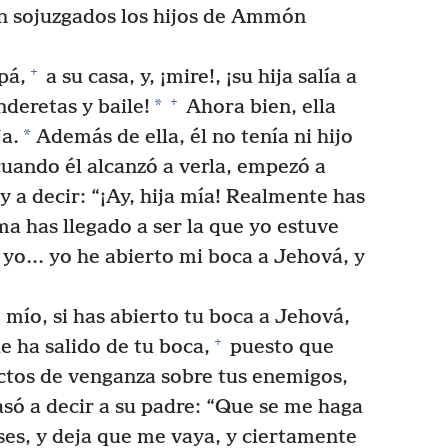
n sojuzgados los hijos de Ammón
+
pá,
a su casa, y, ¡mire!, ¡su hija salía a
+
*
deretas y baile!
Ahora bien, ella
*
ja.
Además de ella, él no tenía ni hijo
uando él alcanzó a verla, empezó a
y a decir: “¡Ay, hija mía! Realmente has
a has llegado a ser la que yo estuve
o.⁠.⁠. yo he abierto mi boca a Jehová, y
e mío, si has abierto tu boca a Jehová,
+
 ha salido de tu boca,
puesto que
ctos de venganza sobre tus enemigos,
só a decir a su padre: “Que se me haga
es, y deja que me vaya, y ciertamente