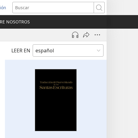
sión
Buscar
RE NOSOTROS
a
na)
LEER EN