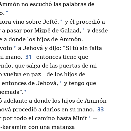
e Ammón no escuchó las palabras de
+
o.
+
hora vino sobre Jefté,
y él procedió a
+
 a pasar por Mizpé de Galaad,
y desde
e a donde los hijos de Ammón.
+
 voto
a Jehová y dijo: “Si tú sin falta
31
mi mano,
entonces tiene que
endo, que salga de las puertas de mi
+
o vuelva en paz
de los hijos de
+
r entonces de Jehová,
y tengo que
+
uemada”.
 adelante a donde los hijos de Ammón
33
ehová procedió a darlos en su mano.
+
 por todo el camino hasta Minit
—
el-keramim con una matanza