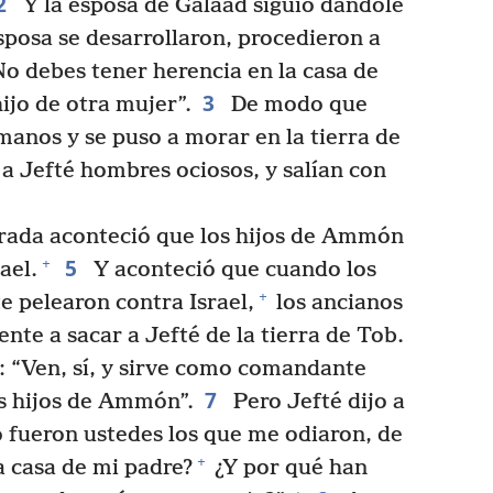
2
Y la esposa de Galaad siguió dándole
esposa se desarrollaron, procedieron a
“No debes tener herencia en la casa de
3
ijo de otra mujer”.
De modo que
manos y se puso a morar en la tierra de
a Jefté hombres ociosos, y salían con
ada aconteció que los hijos de Ammón
5
+
ael.
Y aconteció que cuando los
+
 pelearon contra Israel,
los ancianos
te a sacar a Jefté de la tierra de Tob.
: “Ven, sí, y sirve como comandante
7
os hijos de Ammón”.
Pero Jefté dijo a
 fueron ustedes los que me odiaron, de
+
 casa de mi padre?
¿Y por qué han