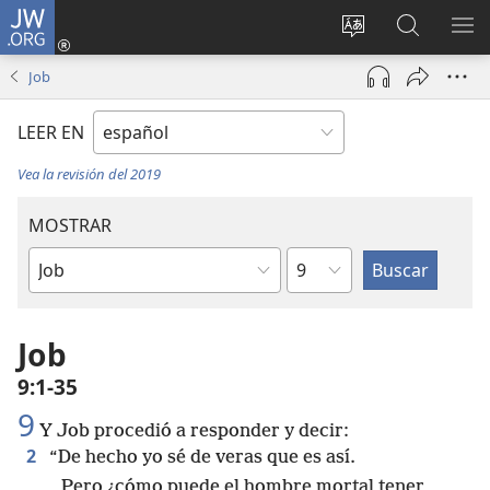
JW.ORG
Iniciar
sesión
Cambiar
Búsqueda
MO
(abre
idioma
en
ME
Job
una
del sitio
jw.org
nueva
LEER EN
ventana)
Vea la revisión del 2019
MOSTRAR
Capítulo
Libro
de
la
Job
Biblia
9:1-35
9
Y Job procedió a responder y decir:
2
“De hecho yo sé de veras que es así.
Pero ¿cómo puede el hombre mortal tener