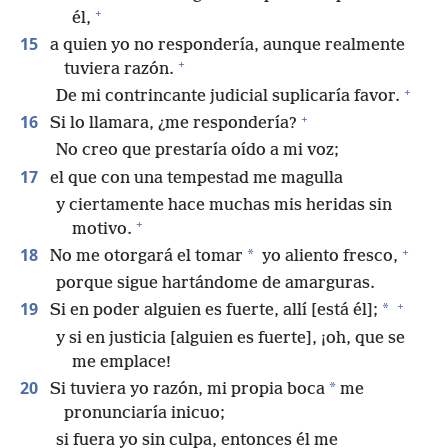
+
él,
15
a quien yo no respondería, aunque realmente
+
tuviera razón.
+
De mi contrincante judicial suplicaría favor.
+
16
Si lo llamara, ¿me respondería?
No creo que prestaría oído a mi voz;
17
el que con una tempestad me magulla
y ciertamente hace muchas mis heridas sin
+
motivo.
+
18
*
No me otorgará el tomar
yo aliento fresco,
porque sigue hartándome de amarguras.
+
19
*
Si en poder alguien es fuerte, allí [está él];
y si en justicia [alguien es fuerte], ¡oh, que se
me emplace!
20
*
Si tuviera yo razón, mi propia boca
me
pronunciaría inicuo;
si fuera yo sin culpa, entonces él me