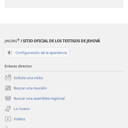
®
JW.ORG
/ SITIO OFICIAL DE LOS TESTIGOS DE JEHOVÁ
Configuración de la apariencia
Enlaces directos
Solicite una visita
Buscar una reunión
(abre
una
Buscar una asamblea regional
(abre
nueva
una
ventana)
Lo nuevo
nueva
ventana)
Videos