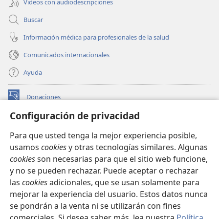
Videos con audiodescripciones
Buscar
Información médica para profesionales de la salud
Comunicados internacionales
Ayuda
Donaciones
(abre
una
Configuración de privacidad
nueva
BIBLIOTECA EN LÍNEA Watchtower™
(abre
ventana)
Para que usted tenga la mejor experiencia posible,
una
®
JW Hub
usamos
cookies
y otras tecnologías similares. Algunas
nueva
(abre
ventana)
cookies
son necesarias para que el sitio web funcione,
una
®
JW Library
nueva
y no se pueden rechazar. Puede aceptar o rechazar
ventana)
las
cookies
adicionales, que se usan solamente para
Watchtower Library
mejorar la experiencia del usuario. Estos datos nunca
se pondrán a la venta ni se utilizarán con fines
comerciales. Si desea saber más, lea nuestra
Política