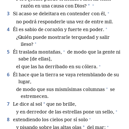
+
*
razón en una causa con Dios?
+
3
Si acaso se deleitara en contender con él,
no podrá responderle una vez de entre mil.
+
4
Él es sabio de corazón y fuerte en poder.
¿Quién puede mostrarle terquedad y salir
+
ileso?
+
5
Él traslada montañas,
de modo que la gente ni
sabe [de ellas],
+
el que las ha derribado en su cólera.
6
Él hace que la tierra se vaya retemblando de su
lugar,
+
de modo que sus mismísimas columnas
se
estremecen.
7
*
Le dice al sol
que no brille,
+
y en derredor de las estrellas pone un sello,
+
8
extendiendo los cielos por sí solo
+
*
y pisando sobre las altas olas
del mar;