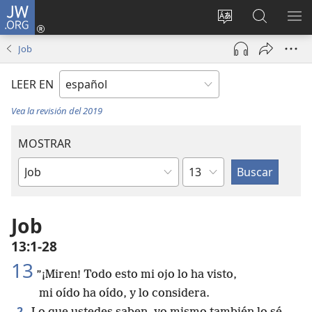
JW.ORG
Iniciar
sesión
Cambiar
Búsqueda
MO
(abre
idioma
en
ME
Job
una
del sitio
jw.org
nueva
LEER EN
ventana)
Vea la revisión del 2019
MOSTRAR
Capítulo
Libro
de
la
Job
Biblia
13:1-28
13
”¡Miren! Todo esto mi ojo lo ha visto,
mi oído ha oído, y lo considera.
2