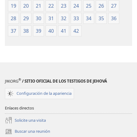
(edición
(edición
19
20
21
22
23
24
25
26
27
de 1987)
de 1987)
28
29
30
31
32
33
34
35
36
37
38
39
40
41
42
®
JW.ORG
/ SITIO OFICIAL DE LOS TESTIGOS DE JEHOVÁ
Configuración de la apariencia
Enlaces directos
Solicite una visita
Buscar una reunión
(abre