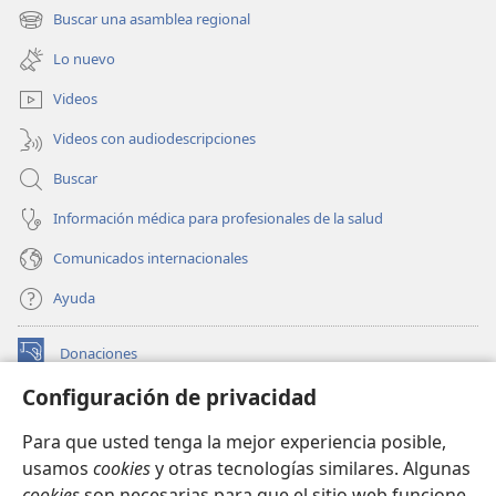
una
Buscar una asamblea regional
(abre
nueva
una
ventana)
Lo nuevo
nueva
ventana)
Videos
Videos con audiodescripciones
Buscar
Información médica para profesionales de la salud
Comunicados internacionales
Ayuda
Donaciones
(abre
una
Configuración de privacidad
nueva
BIBLIOTECA EN LÍNEA Watchtower™
(abre
ventana)
Para que usted tenga la mejor experiencia posible,
una
®
JW Hub
usamos
cookies
y otras tecnologías similares. Algunas
nueva
(abre
ventana)
cookies
son necesarias para que el sitio web funcione,