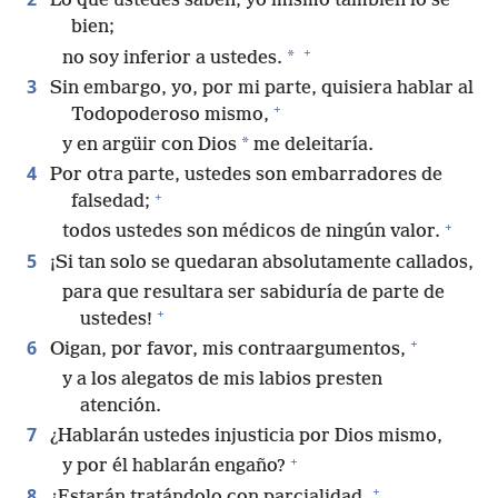
Lo que ustedes saben, yo mismo también lo sé
bien;
+
*
no soy inferior a ustedes.
3
Sin embargo, yo, por mi parte, quisiera hablar al
+
Todopoderoso mismo,
*
y en argüir con Dios
me deleitaría.
4
Por otra parte, ustedes son embarradores de
+
falsedad;
+
todos ustedes son médicos de ningún valor.
5
¡Si tan solo se quedaran absolutamente callados,
para que resultara ser sabiduría de parte de
+
ustedes!
+
6
Oigan, por favor, mis contraargumentos,
y a los alegatos de mis labios presten
atención.
7
¿Hablarán ustedes injusticia por Dios mismo,
+
y por él hablarán engaño?
+
8
¿Estarán tratándolo con parcialidad,