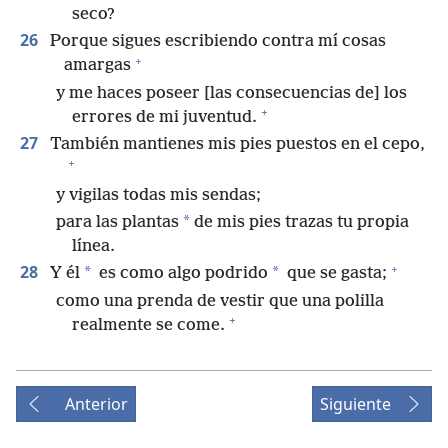
seco?
26
Porque sigues escribiendo contra mí cosas
+
amargas
y me haces poseer [las consecuencias de] los
+
errores de mi juventud.
27
También mantienes mis pies puestos en el cepo,
+
y vigilas todas mis sendas;
*
para las plantas
de mis pies trazas tu propia
línea.
+
28
*
*
Y él
es como algo podrido
que se gasta;
como una prenda de vestir que una polilla
+
realmente se come.
Anterior
Siguiente