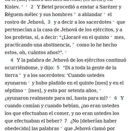
+
2
*
Kislev.
Y Betel procedió a enviar a Sarézer y
+
*
Réguem-mélec y sus hombres
a ablandar
el
+
3
rostro de Jehová,
y a decir a los sacerdotes
que
pertenecían a la casa de Jehová de los ejércitos, y a
+
los profetas, sí, a decir: “¿Lloraré en el quinto
mes,
*
practicando una abstinencia,
como lo he hecho
+
estos, oh, cuántos años?”.
4
Y la palabra de Jehová de los ejércitos continuó
5
ocurriéndome, y dijo:
“Di a toda la gente de la
*
tierra
y a los sacerdotes: ‘Cuando ustedes
+
ayunaron
y hubo plañido en el quinto [mes] y en el
+
+
séptimo
[mes], y esto por setenta años,
+
6
¿ayunaron realmente para mí, hasta para mí?
Y
cuando comían y cuando bebían, ¿no eran ustedes
los que efectuaban el comer, y no eran ustedes los
7
que efectuaban el beber?
¿No [deberían haber
+
obedecido] las palabras
que Jehová clamó por