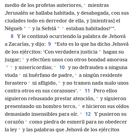
+
medio de los profetas anteriores,
mientras
Jerusalén se hallaba habitada, y desahogada, con sus
ciudades todo en derredor de ella, y [mientras] el
+
+
*
*
Négueb
y la Sefelá
estaban habitados?’”.
8
Y le continuó ocurriendo la palabra de Jehová
9
a Zacarías, y dijo:
“Esto es lo que ha dicho Jehová
*
de los ejércitos: ‘Con verdadera justicia
hagan su
+
juzgar;
y efectúen unos con otros bondad amorosa
+
+
10
*
y misericordias;
y no defrauden a ninguna
+
+
viuda
ni huérfano de padre,
a ningún residente
+
+
forastero
ni afligido,
y no tramen nada malo unos
+
11
contra otros en sus corazones’.
Pero ellos
+
siguieron rehusando prestar atención,
y siguieron
+
presentando un hombro terco,
e hicieron sus oídos
+
12
demasiado insensibles para oír.
Y pusieron su
+
corazón
como piedra de esmeril para no obedecer
+
la ley
y las palabras que Jehová de los ejércitos