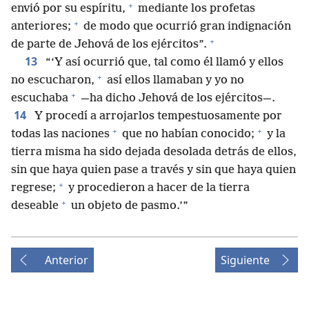
+
envió por su espíritu,
mediante los profetas
+
anteriores;
de modo que ocurrió gran indignación
+
de parte de Jehová de los ejércitos”.
13
“‘Y así ocurrió que, tal como él llamó y ellos
+
no escucharon,
así ellos llamaban y yo no
+
escuchaba
—ha dicho Jehová de los ejércitos—.
14
Y procedí a arrojarlos tempestuosamente por
+
+
todas las naciones
que no habían conocido;
y la
tierra misma ha sido dejada desolada detrás de ellos,
sin que haya quien pase a través y sin que haya quien
+
regrese;
y procedieron a hacer de la tierra
+
deseable
un objeto de pasmo.’”
Anterior
Siguiente