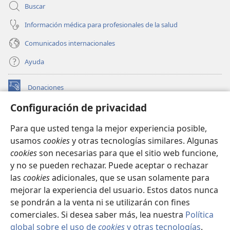
Buscar
Información médica para profesionales de la salud
Comunicados internacionales
Ayuda
Donaciones
(abre
una
Configuración de privacidad
nueva
BIBLIOTECA EN LÍNEA Watchtower™
(abre
ventana)
Para que usted tenga la mejor experiencia posible,
una
®
JW Hub
usamos
cookies
y otras tecnologías similares. Algunas
nueva
(abre
ventana)
cookies
son necesarias para que el sitio web funcione,
una
®
JW Library
nueva
y no se pueden rechazar. Puede aceptar o rechazar
ventana)
las
cookies
adicionales, que se usan solamente para
Watchtower Library
mejorar la experiencia del usuario. Estos datos nunca
se pondrán a la venta ni se utilizarán con fines
comerciales. Si desea saber más, lea nuestra
Política
global sobre el uso de
cookies
y otras tecnologías
.