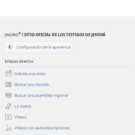
de 1987)
de 1987)
®
JW.ORG
/ SITIO OFICIAL DE LOS TESTIGOS DE JEHOVÁ
Configuración de la apariencia
Enlaces directos
Solicite una visita
Buscar una reunión
(abre
una
Buscar una asamblea regional
(abre
nueva
una
ventana)
Lo nuevo
nueva
ventana)
Videos
Videos con audiodescripciones