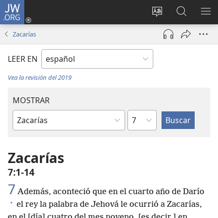
JW.ORG
Iniciar
sesión
Cambiar
Búsqueda
MO
(abre
idioma
en
ME
Zacarías
una
del sitio
jw.org
nueva
LEER EN
ventana)
Vea la revisión del 2019
MOSTRAR
Capítulo
Libro
de
la
Zacarías
Biblia
7:1-14
7
Además, aconteció que en el cuarto año de Darío
+
el rey la palabra de Jehová le ocurrió a Zacarías,
en el [día] cuatro del mes noveno, [es decir,] en