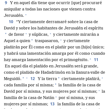
9
Y en aquel día tiene que ocurrir [que] procuraré
aniquilar a todas las naciones que vienen contra
+
Jerusalén.
10
”Y ciertamente derramaré sobre la casa de
David y sobre los habitantes de Jerusalén el espíritu
+
+
*
de favor
y súplicas,
y ciertamente mirarán a
+
*
Aquel a quien
traspasaron,
y ciertamente
plañirán por Él como en el plañir por un [hijo] único;
y habrá una lamentación amarga por él como cuando
+
11
hay amarga lamentación por el primogénito.
En aquel día el plañido en Jerusalén será grande,
como el plañido de Hadadrimón en la llanura-valle de
+
+
12
*
*
Meguidó.
Y la tierra
ciertamente plañirá,
*
cada familia por sí misma;
la familia de la casa de
+
David por sí misma, y sus mujeres por sí mismas;
la
+
familia de la casa de Natán
por sí misma, y sus
13
mujeres por sí mismas;
la familia de la casa de