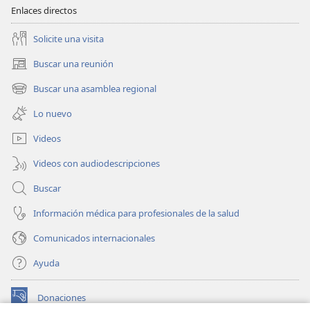
Enlaces directos
Solicite una visita
Buscar una reunión
(abre
una
Buscar una asamblea regional
(abre
nueva
una
ventana)
Lo nuevo
nueva
ventana)
Videos
Videos con audiodescripciones
Buscar
Información médica para profesionales de la salud
Comunicados internacionales
Ayuda
Donaciones
(abre