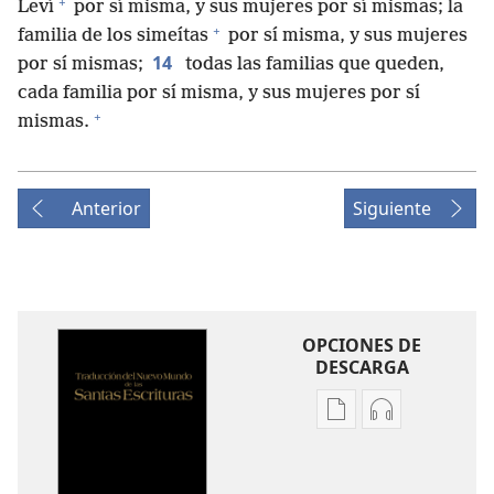
+
Leví
por sí misma, y sus mujeres por sí mismas; la
+
familia de los simeítas
por sí misma, y sus mujeres
14
por sí mismas;
todas las familias que queden,
cada familia por sí misma, y sus mujeres por sí
+
mismas.
Anterior
Siguiente
OPCIONES DE
DESCARGA
Opciones
Opciones
de
de
descarga
descarga