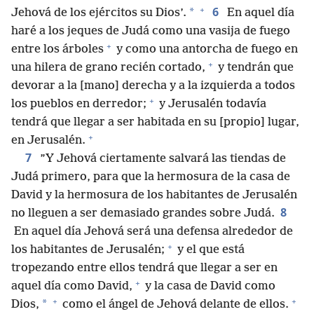
+
6
*
Jehová de los ejércitos su Dios’.
En aquel día
haré a los jeques de Judá como una vasija de fuego
+
entre los árboles
y como una antorcha de fuego en
+
una hilera de grano recién cortado,
y tendrán que
devorar a la [mano] derecha y a la izquierda a todos
+
los pueblos en derredor;
y Jerusalén todavía
tendrá que llegar a ser habitada en su [propio] lugar,
+
en Jerusalén.
7
”Y Jehová ciertamente salvará las tiendas de
Judá primero, para que la hermosura de la casa de
David y la hermosura de los habitantes de Jerusalén
8
no lleguen a ser demasiado grandes sobre Judá.
En aquel día Jehová será una defensa alrededor de
+
los habitantes de Jerusalén;
y el que está
tropezando entre ellos tendrá que llegar a ser en
+
aquel día como David,
y la casa de David como
+
+
*
Dios,
como el ángel de Jehová delante de ellos.