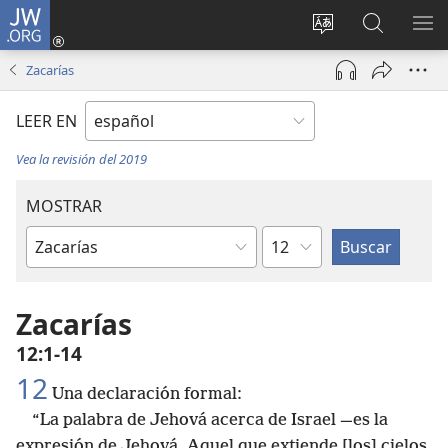
JW.ORG
Iniciar
sesión
Cambiar
Búsqueda
MO
(abre
idioma
en
ME
Zacarías
una
del sitio
jw.org
nueva
LEER EN
ventana)
Vea la revisión del 2019
MOSTRAR
Capítulo
Libro
de
la
Zacarías
Biblia
12:1-14
12
Una declaración formal:
“La palabra de Jehová acerca de Israel —es la
expresión de Jehová, Aquel que extiende [los] cielos