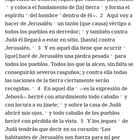
+
+
y coloca el fundamento de [la] tierra
y forma el
+
2
*
espíritu
del hombre
dentro de él—.
Aquí voy a
+
hacer de Jerusalén
un tazón [que causa] vértigo a
+
todos los pueblos en derredor;
y también contra
Judá él llegará a estar en sitio, [hasta] contra
+
+
3
Jerusalén.
Y en aquel día tiene que ocurrir
+
[que] haré de Jerusalén una piedra pesada
para
todos los pueblos. Todos los que la alcen, sin falta se
conseguirán severos rasguños; y contra ella todas
las naciones de la tierra ciertamente serán
+
+
4
recogidas.
En aquel día
—es la expresión de
+
Jehová— heriré con aturdimiento todo caballo
y
+
con locura a su jinete;
y sobre la casa de Judá
+
abriré mis ojos,
y todo caballo de los pueblos
+
5
heriré con pérdida de la vista.
Y los jeques
de
Judá tendrán que decir en su corazón: ‘Los
habitantes de Jerusalén son fuerza para mí por