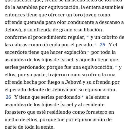
que suceder que, si ello se ha hecho lejos de los ojos
de la asamblea por equivocación, la entera asamblea
entonces tiene que ofrecer un toro joven como
ofrenda quemada para olor conducente a descanso a
Jehová, y su ofrenda de grano y su libación
+
conforme al procedimiento regular,
y un cabrito de
+
25
las cabras como ofrenda por el pecado.
Y el
+
sacerdote tiene que hacer expiación
por toda la
asamblea de los hijos de Israel, y aquello tiene que
+
serles perdonado; porque fue una equivocación,
y
ellos, por su parte, trajeron como su ofrenda una
ofrenda hecha por fuego a Jehová y su ofrenda por
el pecado delante de Jehová por su equivocación.
+
26
Y tiene que serles perdonado
a la entera
asamblea de los hijos de Israel y al residente
forastero que esté residiendo como forastero en
medio de ellos, porque fue por equivocación de
parte de toda la gente.