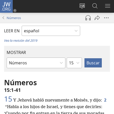
JW.ORG
Iniciar
sesión
Cambiar
Búsqueda
MO
(abre
idioma
en
ME
Números
una
del sitio
jw.org
nueva
LEER EN
ventana)
Vea la revisión del 2019
MOSTRAR
Capítulo
Libro
de
la
Números
Biblia
15:1-41
15
2
Y Jehová habló nuevamente a Moisés, y dijo:
“Habla a los hijos de Israel, y tienes que decirles:
‘Cuando por fin entren en la tierra de sus moradas,