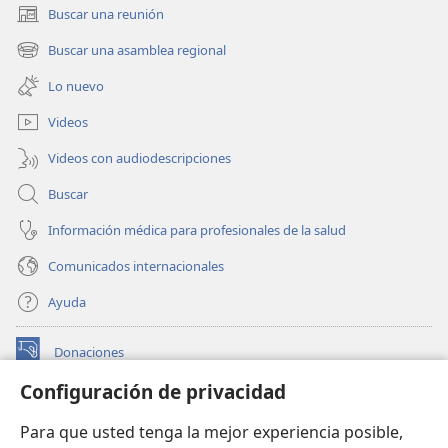
Buscar una reunión
(abre
una
Buscar una asamblea regional
(abre
nueva
una
ventana)
Lo nuevo
nueva
ventana)
Videos
Videos con audiodescripciones
Buscar
Información médica para profesionales de la salud
Comunicados internacionales
Ayuda
Donaciones
(abre
una
Configuración de privacidad
nueva
BIBLIOTECA EN LÍNEA Watchtower™
(abre
ventana)
Para que usted tenga la mejor experiencia posible,
una
®