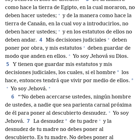
como hace la tierra de Egipto, en la cual moraron, no
+
deben hacer ustedes;
y de la manera como hace la
tierra de Canaán, en la cual voy a introducirlos, no
+
deben hacer ustedes;
y en los estatutos de ellos no
+
4
deben andar.
Mis decisiones judiciales
deben
+
poner por obra, y mis estatutos
deben guardar de
+
modo que anden en ellos.
Yo soy Jehová su Dios.
5
Y tienen que guardar mis estatutos y mis
*
decisiones judiciales, los cuales, si el hombre
los
*
hace, entonces tendrá que vivir por medio de ellos.
+
+
Yo soy Jehová.
6
”’No deben acercarse ustedes, ningún hombre
de ustedes, a nadie que sea parienta carnal próxima
+
de él para poner al descubierto desnudez.
Yo soy
+
7
*
Jehová.
La desnudez
de tu padre
y la
desnudez de tu madre no debes poner al
descubierto. Es tu madre. No debes poner al