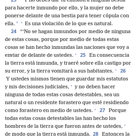
”’Y no debes dar tu emisión a ninguna bestia
para hacerte inmundo por ello, y la mujer no debe
ponerse delante de una bestia para tener cópula con
+
*
ella.
Es una violación de lo que es natural.
24
”’No se hagan inmundos por medio de ninguna
de estas cosas, porque por medio de todas estas
cosas se han hecho inmundas las naciones que voy a
+
25
enviar de delante de ustedes.
En consecuencia
la tierra está inmunda, y traeré sobre ella castigo por
+
26
su error, y la tierra vomitará a sus habitantes.
Y ustedes mismos tienen que guardar mis estatutos
+
y mis decisiones judiciales,
y no deben hacer
ninguna de todas estas cosas detestables, sea un
natural o un residente forastero que esté residiendo
+
27
como forastero en medio de ustedes.
Porque
todas estas cosas detestables las han hecho los
+
hombres de la tierra que fueron antes de ustedes,
28
de modo que la tierra está inmunda.
Entonces la