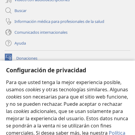
Buscar
Información médica para profesionales de la salud
Comunicados internacionales
Ayuda
Donaciones
(abre
una
Configuración de privacidad
nueva
BIBLIOTECA EN LÍNEA Watchtower™
(abre
ventana)
Para que usted tenga la mejor experiencia posible,
una
®
JW Hub
usamos
cookies
y otras tecnologías similares. Algunas
nueva
(abre
ventana)
cookies
son necesarias para que el sitio web funcione,
una
®
JW Library
nueva
y no se pueden rechazar. Puede aceptar o rechazar
ventana)
las
cookies
adicionales, que se usan solamente para
Watchtower Library
mejorar la experiencia del usuario. Estos datos nunca
se pondrán a la venta ni se utilizarán con fines
comerciales. Si desea saber más, lea nuestra
Política