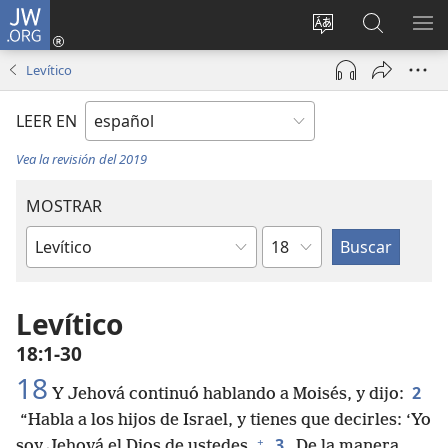
JW.ORG
Iniciar
sesión
Cambiar
Búsqueda
MO
(abre
idioma
en
ME
Levítico
una
del sitio
jw.org
nueva
LEER EN
ventana)
Vea la revisión del 2019
MOSTRAR
Capítulo
Libro
de
la
Levítico
Biblia
18:1-30
18
2
Y Jehová continuó hablando a Moisés, y dijo:
“Habla a los hijos de Israel, y tienes que decirles: ‘Yo
+
3
soy Jehová el Dios de ustedes.
De la manera