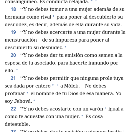
+
*
consanguíneo. Es conducta relajada.
18
”’Y no debes tomar a una mujer además de su
+
hermana como rival
para poner al descubierto su
desnudez, es decir, además de ella durante su vida.
19
”’Y no debes acercarte a una mujer durante la
+
menstruación
de su impureza para poner al
+
descubierto su desnudez.
20
”’Y no debes dar tu emisión como semen a la
esposa de tu asociado, para hacerte inmundo por
+
ello.
21
”’Y no debes permitir que ninguna prole tuya
+
+
*
sea dada por entero
a Mólek.
No debes
+
profanar
el nombre de tu Dios de esa manera. Yo
+
soy Jehová.
+
22
”’Y no debes acostarte con un varón
igual a
+
como te acuestas con una mujer.
Es cosa
detestable.
+
23