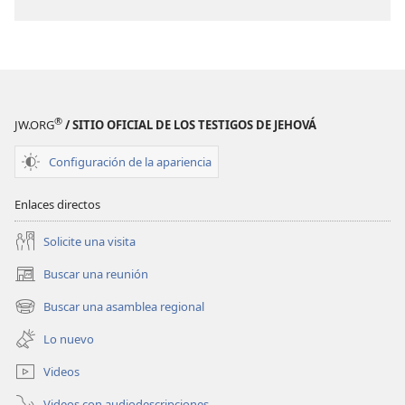
®
JW.ORG
/ SITIO OFICIAL DE LOS TESTIGOS DE JEHOVÁ
Configuración de la apariencia
Enlaces directos
Solicite una visita
Buscar una reunión
(abre
una
Buscar una asamblea regional
(abre
nueva
una
ventana)
Lo nuevo
nueva
ventana)
Videos
Videos con audiodescripciones