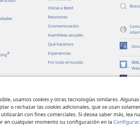
artículos
Busc
Visitas a Betel
Reuniones
vidades
Conmemoración
Comu
inter
Asambleas anuales
Qué hacemos
Don
(abre
Experiencias
®
ting
una
nueva
Por todo el mundo
BIB
ventana)
(abre
Wat
una
JW L
nueva
les en audio
ventana)
matizadas de la
osible, usamos
cookies
y otras tecnologías similares. Alguna
ptar o rechazar las
cookies
adicionales, que se usan solamen
 utilizarán con fines comerciales. Si desea saber más, lea n
ar en cualquier momento su configuración en la
Configurac
ct Society of Pennsylvania.
CONDICIONES DE USO
|
POLÍTICA DE PRIVA