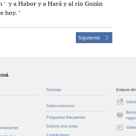
+
h
y a Habor y a Hará y al río Gozán
*
de hoy.
Siguiente
EHOVÁ
Noticias
Enlaces di
Solici
Sobre nosotros
Busc
Preguntas frecuentes
(abre
regio
una
Solicite una visita
Vide
nvitaciones
nueva
Contáctenos
ventana)