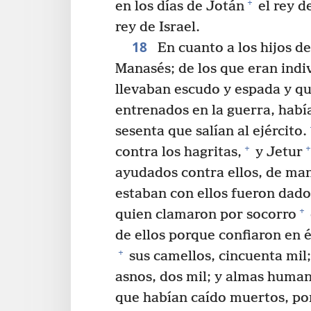
+
en los días de Jotán
el rey d
rey de Israel.
18
En cuanto a los hijos de
Manasés; de los que eran indi
llevaban escudo y espada y qu
entrenados en la guerra, habí
sesenta que salían al ejército.
+
+
contra los hagritas,
y Jetur
ayudados contra ellos, de man
estaban con ellos fueron dado
+
quien clamaron por socorro
de ellos porque confiaron en é
+
sus camellos, cincuenta mil;
asnos, dos mil; y almas huma
que habían caído muertos, por