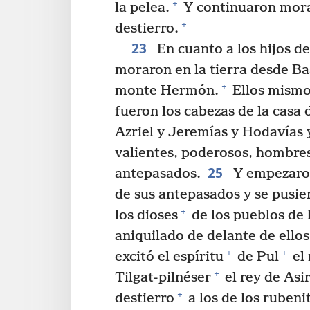
+
la pelea.
Y continuaron moran
+
destierro.
23
En cuanto a los hijos d
moraron en la tierra desde B
+
monte Hermón.
Ellos mismo
fueron los cabezas de la casa d
Azriel y Jeremías y Hodavías 
valientes, poderosos, hombre
25
antepasados.
Y empezaron
de sus antepasados y se pusi
+
los dioses
de los pueblos de l
aniquilado de delante de ellos
+
+
excitó el espíritu
de Pul
el 
+
Tilgat-pilnéser
el rey de Asir
+
destierro
a los de los rubenit