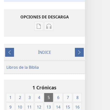
OPCIONES DE DESCARGA
Opciones
Opciones
de
de
descarga
descarga
de
de
ÍNDICE
publicaciones
audio
Anterior
Siguiente
Traducción
Traducción
del
del
Libros de la Biblia
Nuevo
Nuevo
Mundo
Mundo
de
de
1 Crónicas
las
las
Santas
Santas
1
2
3
4
5
6
7
8
Escrituras
Escrituras
(edición
(edición
9
10
11
12
13
14
15
16