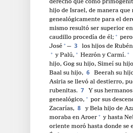
derecho que como primogénito 
hijo de Israel, de manera que 
genealógicamente para el der
mismo resultó ser superior en
+
caudillo procedía de él;
pero
3
+
José
—
los hijos de Rubén
+
+
+
y Palú,
Hezrón y Carmí.
hijo, Gog su hijo, Simeí su hijo
6
Baal su hijo,
Beerah su hijo
Asiria se llevó al destierro, p
7
rubenitas.
Y sus hermanos p
+
genealógico,
por sus descend
8
Zacarías,
y Bela hijo de Az
+
moraba en Aroer
y hasta Ne
oriente moró hasta donde se en