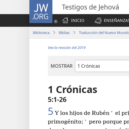
JW.ORG
Testigos de Jehová
INICIO
ENSEÑANZAS
Biblioteca
Biblias
Traducción del Nuevo Mundo 
Vea la revisión del 2019
MOSTRAR
Libro
de
la
1 Crónicas
Biblia
5:1-26
5
+
Y los hijos de Rubén
el pr
+
primogénito;
pero porque pr