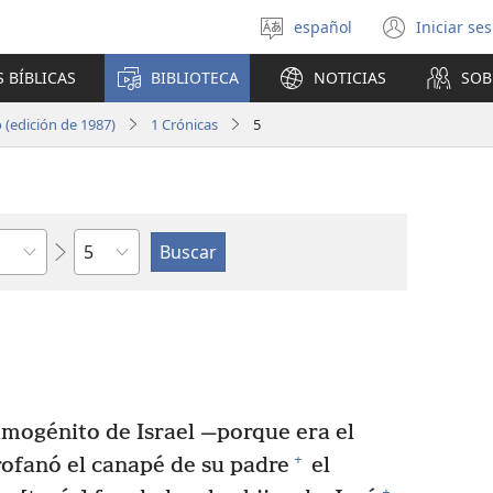
español
Iniciar se
Seleccionar
(abre
idioma
una
 BÍBLICAS
BIBLIOTECA
NOTICIAS
SOB
nuev
venta
(edición de 1987)
1 Crónicas
5
Capítulo
imogénito de Israel —porque era el
+
ofanó el canapé de su padre
el
+