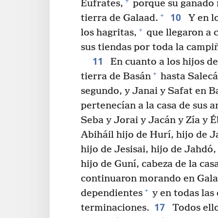
+
Éufrates,
porque su ganado 
10
+
tierra de Galaad.
Y en lo
+
los hagritas,
que llegaron a 
sus tiendas por toda la campiñ
11
En cuanto a los hijos d
+
tierra de Basán
hasta Salecá
segundo, y Janai y Safat en B
pertenecían a la casa de sus 
Seba y Jorai y Jacán y Zía y Éb
Abiháil hijo de Hurí, hijo de J
hijo de Jesisai, hijo de Jahdó,
hijo de Guní, cabeza de la cas
continuaron morando en Gala
+
dependientes
y en todas las
17
terminaciones.
Todos ell