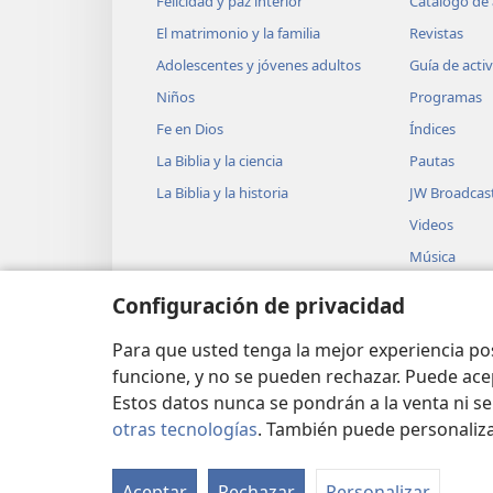
Felicidad y paz interior
Catálogo de 
El matrimonio y la familia
Revistas
Adolescentes y jóvenes adultos
Guía de acti
Niños
Programas
Fe en Dios
Índices
La Biblia y la ciencia
Pautas
La Biblia y la historia
JW Broadcas
Videos
Música
Obras teatra
Configuración de privacidad
Lecturas dra
Biblia
Para que usted tenga la mejor experiencia p
funcione, y no se pueden rechazar. Puede ace
Estos datos nunca se pondrán a la venta ni se
otras tecnologías
. También puede personaliz
Copyright
© 2026 Watch Tower Bible and Tra
Aceptar
Rechazar
Personalizar