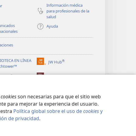
Información médica
ar
para profesionales de la
salud
nicados
Ayuda
nacionales
aciones
LIOTECA EN LÍNEA
®
JW Hub
(abre
chtower™
una
®
nueva
ibrary
Watchtower Library
ventana)
s
cookies
son necesarias para que el sitio web
te para mejorar la experiencia del usuario.
uestra
Política global sobre el uso de
cookies
y
ión de privacidad
.
CIDAD
|
CONFIGURACIÓN DE PRIVACIDAD