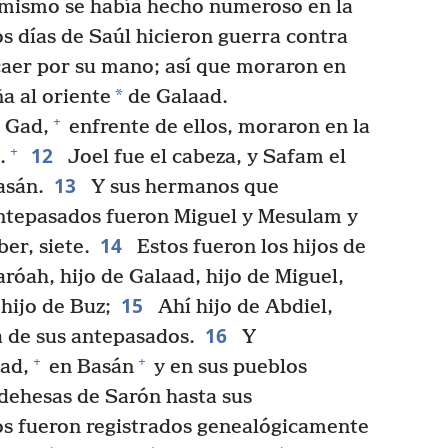
mismo se había hecho numeroso en la
s días de Saúl hicieron guerra contra
caer por su mano; así que moraron en
*
a al oriente
de Galaad.
+
e Gad,
enfrente de ellos, moraron en la
12
+
.
Joel fue el cabeza, y Safam el
13
asán.
Y sus hermanos que
antepasados fueron Miguel y Mesulam y
14
er, siete.
Estos fueron los hijos de
aróah, hijo de Galaad, hijo de Miguel,
15
 hijo de Buz;
Ahí hijo de Abdiel,
16
a de sus antepasados.
Y
+
+
ad,
en Basán
y en sus pueblos
 dehesas de Sarón hasta sus
os fueron registrados genealógicamente