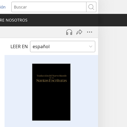
sión
Buscar
RE NOSOTROS
a
na)
LEER EN