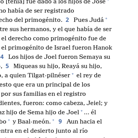
[tenía] fue dado a los hijos de José
no había de ser registrado
2
+
echo del primogénito.
Pues Judá
tre sus hermanos, y el que había de ser
 el derecho como primogénito fue de
 el primogénito de Israel fueron Hanok
4
Los hijos de Joel fueron Semaya su
5
,
Miqueas su hijo, Reayá su hijo,
+
, a quien Tilgat-pilnéser
el rey de
uesto que era un principal de los
or sus familias en el registro
ientes, fueron: como cabeza, Jeiel; y
+
az hijo de Sema hijo de Joel
.⁠.⁠. él
9
+
+
bo
y Baal-meón.
Aun hacia el
tra en el desierto junto al río