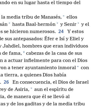
do en su lugar hasta el tiempo del
+
e la media tribu de Manasés,
ellos
+
+
+
asán
hasta Baal-hermón
y Senir
y el
24
s se hicieron numerosos.
Y estos
e sus antepasados: Éfer e Isí y Eliel y
y Jahdiel, hombres que eran individuos
*
s de fama,
cabezas de la casa de sus
 a actuar infielmente para con el Dios
+
eron a tener ayuntamiento inmoral
con
a tierra, a quienes Dios había
26
.
En consecuencia, el Dios de Israel
+
rey de Asiria,
aun el espíritu de
ia, de manera que él se llevó al
as y de los gaditas y de la media tribu