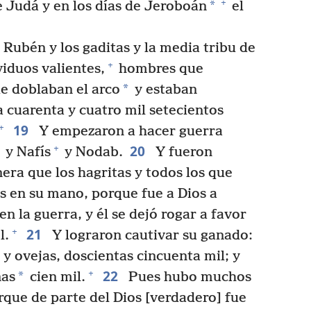
+
*
e Judá y en los días de Jeroboán
el
 Rubén y los gaditas y la media tribu de
+
viduos valientes,
hombres que
*
e doblaban el arco
y estaban
a cuarenta y cuatro mil setecientos
19
+
Y empezaron a hacer guerra
20
+
y Nafís
y Nodab.
Y fueron
era que los hagritas y todos los que
s en su mano, porque fue a Dios a
en la guerra, y él se dejó rogar a favor
21
+
l.
Y lograron cautivar su ganado:
 y ovejas, doscientas cincuenta mil; y
22
+
*
nas
cien mil.
Pues hubo muchos
que de parte del Dios [verdadero] fue